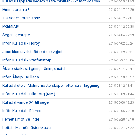
Kulladal tappade segern på tre minuter - 2-2 mot Kosova
2015-04-19 11:53
Himmapremiär!
2015-04-17 10:20
1-0-seger i premiären!
2015-04-12 22:01
PREMIÄR!
2015-04-12 09:38
Seger i genrepet
2015-04-04 22:29
Inför: Kulladal - Hörby
2015-04-02 23:24
Jöns klassavslut räddade oavgjort
2015-03-29 00:24
Inför: Kulladal - Staffanstorp
2015-03-27 00:06
Åkarp starkast i grinig träningsmatch
2015-03-14 20:41
Inför: Åkarp - Kulladal
2015-03-13 09:17
Kulladal ute ur Malmömästerskapen efter straffläggning
2015-03-12 13:41
Inför: Kulladal - Lilla Torg (MM)
2015-03-09 21:44
Kulladal vände 0-1 till seger
2015-03-08 12:23
Inför: Kulladal - Bjärred
2015-03-06 22:10
Femetta mot Vellinge
2015-02-28 18:10
Lottat i Malmömästerskapen
2015-02-27 23:22