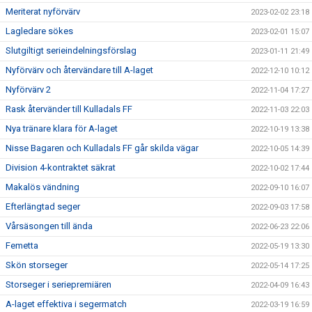
Meriterat nyförvärv
2023-02-02 23:18
Lagledare sökes
2023-02-01 15:07
Slutgiltigt serieindelningsförslag
2023-01-11 21:49
Nyförvärv och återvändare till A-laget
2022-12-10 10:12
Nyförvärv 2
2022-11-04 17:27
Rask återvänder till Kulladals FF
2022-11-03 22:03
Nya tränare klara för A-laget
2022-10-19 13:38
Nisse Bagaren och Kulladals FF går skilda vägar
2022-10-05 14:39
Division 4-kontraktet säkrat
2022-10-02 17:44
Makalös vändning
2022-09-10 16:07
Efterlängtad seger
2022-09-03 17:58
Vårsäsongen till ända
2022-06-23 22:06
Femetta
2022-05-19 13:30
Skön storseger
2022-05-14 17:25
Storseger i seriepremiären
2022-04-09 16:43
A-laget effektiva i segermatch
2022-03-19 16:59