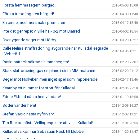
Första hemmasegern bärgad!
2016-05-08 13:08
Första trepoängaren bärgad!
2016-04-30 11:40
En pinne med mersmak i premiären
2016-04-17 15:40
Inte det genrepet vi ville ha - 0-2 mot Bjärred
2016-04-02 18:54
Övertygande seger mot Hörby
2016-03-20 13:27
Calle Nelins straffräddning avgörande när Kulladal segrade
2016-03-06 15:21
i Veberöd
Raskt hattrick säkrade himmasegern!
2016-02-29 22:07
Stark slutforcering gav en pinne i sista MM-matchen
2016-02-20 21:12
Seger mot Höllviken men inget spel som imponerade
2016-02-17 13:46
Kvarnby ett nummer för stort för Kulladal
2016-02-06 22:10
Eddie Ekblad nästa hemvändare!
2016-01-19 15:58
Söder vänder hem!
2015-12-08 16:27
Stefan Vagic nästa nyförvärv!
2015-12-02 11:21
Tim Rickbo nästa Vellingespelare att välja Kulladal!
2015-12-01 20:54
Kulladal välkomnar Sebastian Rask till klubben!
2015-11-20 11:47