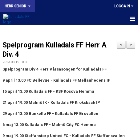
HERR SENIOR
LOGGA IN
HEM
Spelprogram Kulladals FF Herr A
NYHETER
<
>
Div. 4
KALENDER
2023-03-19 10:39
Spelprogram Div 4 Herr Vårsäsongen för Kulladals FF
TRUPPEN
9 april 13.00 FC Bellevue - Kulladals FF Mellanhedens IP
BILDGALLERI
15 april 13.00 Kulladals FF - KSF Kosova Hemma
KONTAKT
21 april 19.00 Malmö IK - Kulladals FF Kroksbäck IP
MATCHER
29 april 13.00 Bunkeflo FF - Kulladals FF Brovallen
KFF HERR A INSTAGRAM
6 maj 13.00 Kulladals FF - Malmö City FC Hemma
9 maj 19.00 Staffanstorp United FC - Kulladals FF Staffansvallen