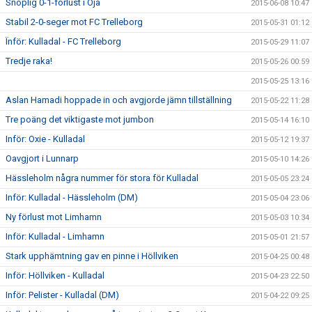
Snöplig 0-1-förlust i Öja
2015-06-08 10:47
Stabil 2-0-seger mot FC Trelleborg
2015-05-31 01:12
Ïnför: Kulladal - FC Trelleborg
2015-05-29 11:07
Tredje raka!
2015-05-26 00:59
2015-05-25 13:16
Aslan Hamadi hoppade in och avgjorde jämn tillställning
2015-05-22 11:28
Tre poäng det viktigaste mot jumbon
2015-05-14 16:10
Inför: Oxie - Kulladal
2015-05-12 19:37
Oavgjort i Lunnarp
2015-05-10 14:26
Hässleholm några nummer för stora för Kulladal
2015-05-05 23:24
Inför: Kulladal - Hässleholm (DM)
2015-05-04 23:06
Ny förlust mot Limhamn
2015-05-03 10:34
Inför: Kulladal - Limhamn
2015-05-01 21:57
Stark upphämtning gav en pinne i Höllviken
2015-04-25 00:48
Inför: Höllviken - Kulladal
2015-04-23 22:50
Inför: Pelister - Kulladal (DM)
2015-04-22 09:25