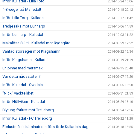
Inför: Kulladal - Lilla Torg
2014-10-24 16:06
4-3-seger på Mariedal!
2014-10-18 20:12
Inför: Lilla Torg - Kulladal
2014-10-17 11:42
Tredje raka mot Lunnarp!
2014-10-06 14:59
Inför: Lunnarp - Kulladal
2014-10-03 11:22
Makalösa 8-1 till Kulladal mot Rydsgård
2014-09-29 12:22
Väntad storseger mot Klagshamn
2014-09-22 12:34
Inför: Klagshamn - Kulladal
2014-09-19 21:19
En pinne med mersmak
2014-09-15 20:40
Var detta nådastöten?
2014-09-07 17:20
Inför: Kulladal - Svedala
2014-09-05 16:20
"Nick" väckte liket
2014-08-31 21:53
Inför: Höllviken - Kulladal
2014-08-29 13:10
Blytung förlust mot Trelleborg
2014-08-24 17:56
Inför: Kulladal - FC Trelleborg
2014-08-22 11:28
Förlustmål i slutminuterna förstörde Kulladals dag
2014-08-18 13:55