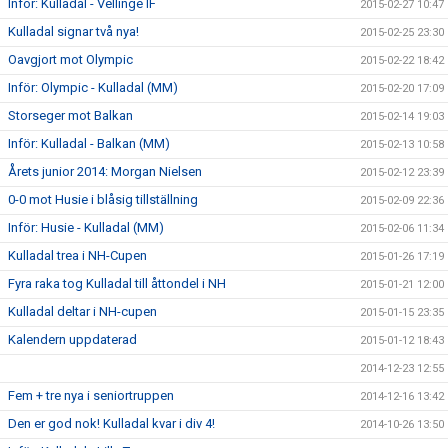
Inför: Kulladal - Vellinge IF
2015-02-27 10:47
Kulladal signar två nya!
2015-02-25 23:30
Oavgjort mot Olympic
2015-02-22 18:42
Inför: Olympic - Kulladal (MM)
2015-02-20 17:09
Storseger mot Balkan
2015-02-14 19:03
Inför: Kulladal - Balkan (MM)
2015-02-13 10:58
Årets junior 2014: Morgan Nielsen
2015-02-12 23:39
0-0 mot Husie i blåsig tillställning
2015-02-09 22:36
Inför: Husie - Kulladal (MM)
2015-02-06 11:34
Kulladal trea i NH-Cupen
2015-01-26 17:19
Fyra raka tog Kulladal till åttondel i NH
2015-01-21 12:00
Kulladal deltar i NH-cupen
2015-01-15 23:35
Kalendern uppdaterad
2015-01-12 18:43
2014-12-23 12:55
Fem + tre nya i seniortruppen
2014-12-16 13:42
Den er god nok! Kulladal kvar i div 4!
2014-10-26 13:50