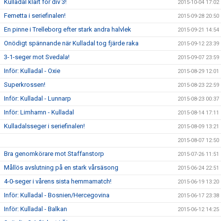
Kulladal klart för div 3!
2015-10-04 17:02
Femetta i seriefinalen!
2015-09-28 20:50
En pinne i Trelleborg efter stark andra halvlek
2015-09-21 14:54
Onödigt spännande när Kulladal tog fjärde raka
2015-09-12 23:39
3-1-seger mot Svedala!
2015-09-07 23:59
Inför: Kulladal - Oxie
2015-08-29 12:01
Superkrossen!
2015-08-23 22:59
Inför: Kulladal - Lunnarp
2015-08-23 00:37
Inför: Limhamn - Kulladal
2015-08-14 17:11
Kulladalsseger i seriefinalen!
2015-08-09 13:21
2015-08-07 12:50
Bra genomkörare mot Staffanstorp
2015-07-26 11:51
Mållös avslutning på en stark vårsäsong
2015-06-24 22:51
4-0-seger i vårens sista hemmamatch!
2015-06-19 13:20
Inför: Kulladal - Bosnien/Hercegovina
2015-06-17 23:38
Inför: Kulladal - Balkan
2015-06-12 14:25