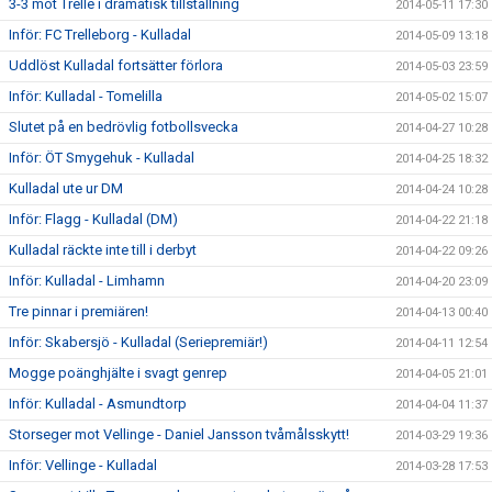
3-3 mot Trelle i dramatisk tillställning
2014-05-11 17:30
Inför: FC Trelleborg - Kulladal
2014-05-09 13:18
Uddlöst Kulladal fortsätter förlora
2014-05-03 23:59
Inför: Kulladal - Tomelilla
2014-05-02 15:07
Slutet på en bedrövlig fotbollsvecka
2014-04-27 10:28
Inför: ÖT Smygehuk - Kulladal
2014-04-25 18:32
Kulladal ute ur DM
2014-04-24 10:28
Inför: Flagg - Kulladal (DM)
2014-04-22 21:18
Kulladal räckte inte till i derbyt
2014-04-22 09:26
Inför: Kulladal - Limhamn
2014-04-20 23:09
Tre pinnar i premiären!
2014-04-13 00:40
Inför: Skabersjö - Kulladal (Seriepremiär!)
2014-04-11 12:54
Mogge poänghjälte i svagt genrep
2014-04-05 21:01
Inför: Kulladal - Asmundtorp
2014-04-04 11:37
Storseger mot Vellinge - Daniel Jansson tvåmålsskytt!
2014-03-29 19:36
Inför: Vellinge - Kulladal
2014-03-28 17:53