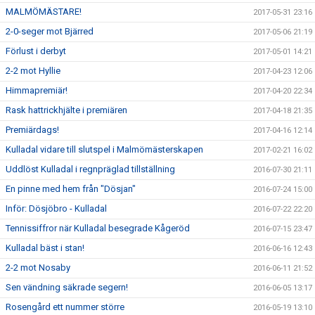
MALMÖMÄSTARE!
2017-05-31 23:16
2-0-seger mot Bjärred
2017-05-06 21:19
Förlust i derbyt
2017-05-01 14:21
2-2 mot Hyllie
2017-04-23 12:06
Himmapremiär!
2017-04-20 22:34
Rask hattrickhjälte i premiären
2017-04-18 21:35
Premiärdags!
2017-04-16 12:14
Kulladal vidare till slutspel i Malmömästerskapen
2017-02-21 16:02
Uddlöst Kulladal i regnpräglad tillställning
2016-07-30 21:11
En pinne med hem från "Dösjan"
2016-07-24 15:00
Inför: Dösjöbro - Kulladal
2016-07-22 22:20
Tennissiffror när Kulladal besegrade Kågeröd
2016-07-15 23:47
Kulladal bäst i stan!
2016-06-16 12:43
2-2 mot Nosaby
2016-06-11 21:52
Sen vändning säkrade segern!
2016-06-05 13:17
Rosengård ett nummer större
2016-05-19 13:10