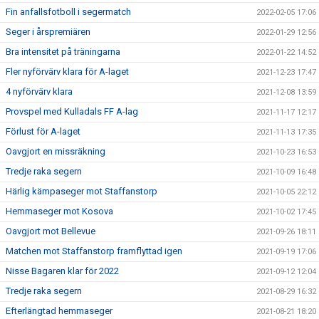
Fin anfallsfotboll i segermatch
2022-02-05 17:06
Seger i årspremiären
2022-01-29 12:56
Bra intensitet på träningarna
2022-01-22 14:52
Fler nyförvärv klara för A-laget
2021-12-23 17:47
4 nyförvärv klara
2021-12-08 13:59
Provspel med Kulladals FF A-lag
2021-11-17 12:17
Förlust för A-laget
2021-11-13 17:35
Oavgjort en missräkning
2021-10-23 16:53
Tredje raka segern
2021-10-09 16:48
Härlig kämpaseger mot Staffanstorp
2021-10-05 22:12
Hemmaseger mot Kosova
2021-10-02 17:45
Oavgjort mot Bellevue
2021-09-26 18:11
Matchen mot Staffanstorp framflyttad igen
2021-09-19 17:06
Nisse Bagaren klar för 2022
2021-09-12 12:04
Tredje raka segern
2021-08-29 16:32
Efterlängtad hemmaseger
2021-08-21 18:20