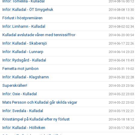
Inför: Tomelilla - Kulladal
2014-08-16 00:12
Inför: Kulladal - ÖT Smygehuk
2014-08-08 13:30
Förlust i höstpremiären
2014-08-03 16:26
Inför: Limhamn - Kulladal
2014-08-02 02:34
Kulladal avslutade våren med tennissiffror
2014-06-20 00:54
Inför: Kulladal - Skabersjö
2014-06-17 22:26
Inför: Kulladal - Lunnarp
2014-06-14 23:23
Inför: Rydsgård - Kulladal
2014-06-04 19:49
Femetta mot jumbon
2014-05-31 19:02
Inför: Kulladal - Klagshamn
2014-05-30 22:28
Superskrällen!
2014-05-23 23:56
Inför: Oxie - Kulladal
2014-05-22 23:03
Mats Persson och Kulladal går skilda vägar
2014-05-22 23:02
Inför: Svedala - Kulladal
2014-05-19 22:21
Krisstämpel på Kulladal efter ny förlust
2014-05-18 18:12
Inför: Kulladal - Höllviken
2014-05-17 00:24