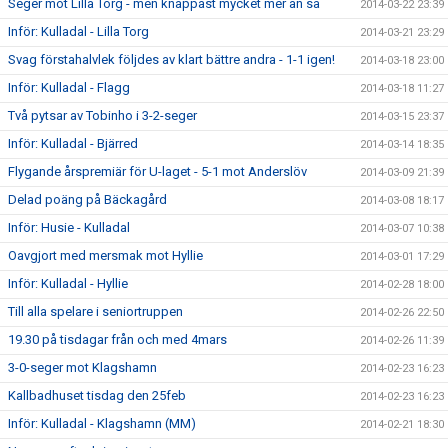
Seger mot Lilla Torg - men knappast mycket mer än så
2014-03-22 23:39
Inför: Kulladal - Lilla Torg
2014-03-21 23:29
Svag förstahalvlek följdes av klart bättre andra - 1-1 igen!
2014-03-18 23:00
Inför: Kulladal - Flagg
2014-03-18 11:27
Två pytsar av Tobinho i 3-2-seger
2014-03-15 23:37
Inför: Kulladal - Bjärred
2014-03-14 18:35
Flygande årspremiär för U-laget - 5-1 mot Anderslöv
2014-03-09 21:39
Delad poäng på Bäckagård
2014-03-08 18:17
Inför: Husie - Kulladal
2014-03-07 10:38
Oavgjort med mersmak mot Hyllie
2014-03-01 17:29
Inför: Kulladal - Hyllie
2014-02-28 18:00
Till alla spelare i seniortruppen
2014-02-26 22:50
19.30 på tisdagar från och med 4mars
2014-02-26 11:39
3-0-seger mot Klagshamn
2014-02-23 16:23
Kallbadhuset tisdag den 25feb
2014-02-23 16:23
Inför: Kulladal - Klagshamn (MM)
2014-02-21 18:30