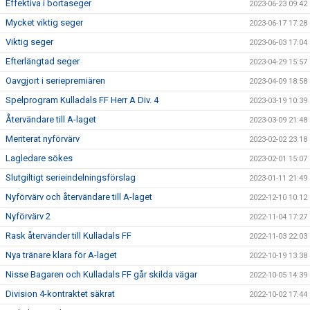
Effektiva i bortaseger
2023-06-23 09:42
Mycket viktig seger
2023-06-17 17:28
Viktig seger
2023-06-03 17:04
Efterlängtad seger
2023-04-29 15:57
Oavgjort i seriepremiären
2023-04-09 18:58
Spelprogram Kulladals FF Herr A Div. 4
2023-03-19 10:39
Återvändare till A-laget
2023-03-09 21:48
Meriterat nyförvärv
2023-02-02 23:18
Lagledare sökes
2023-02-01 15:07
Slutgiltigt serieindelningsförslag
2023-01-11 21:49
Nyförvärv och återvändare till A-laget
2022-12-10 10:12
Nyförvärv 2
2022-11-04 17:27
Rask återvänder till Kulladals FF
2022-11-03 22:03
Nya tränare klara för A-laget
2022-10-19 13:38
Nisse Bagaren och Kulladals FF går skilda vägar
2022-10-05 14:39
Division 4-kontraktet säkrat
2022-10-02 17:44