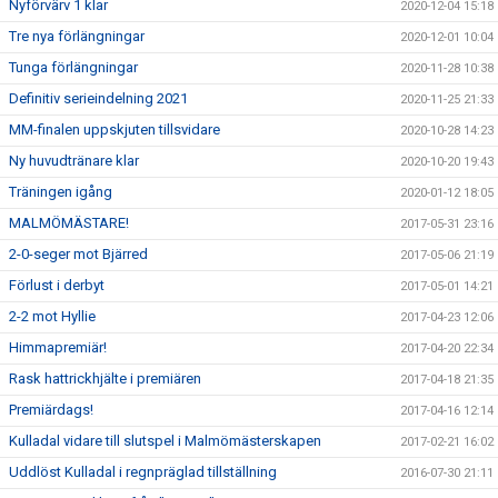
Nyförvärv 1 klar
2020-12-04 15:18
Tre nya förlängningar
2020-12-01 10:04
Tunga förlängningar
2020-11-28 10:38
Definitiv serieindelning 2021
2020-11-25 21:33
MM-finalen uppskjuten tillsvidare
2020-10-28 14:23
Ny huvudtränare klar
2020-10-20 19:43
Träningen igång
2020-01-12 18:05
MALMÖMÄSTARE!
2017-05-31 23:16
2-0-seger mot Bjärred
2017-05-06 21:19
Förlust i derbyt
2017-05-01 14:21
2-2 mot Hyllie
2017-04-23 12:06
Himmapremiär!
2017-04-20 22:34
Rask hattrickhjälte i premiären
2017-04-18 21:35
Premiärdags!
2017-04-16 12:14
Kulladal vidare till slutspel i Malmömästerskapen
2017-02-21 16:02
Uddlöst Kulladal i regnpräglad tillställning
2016-07-30 21:11