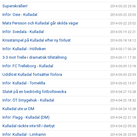
Superskrällen!
2014-05-23 23:56
Inför: Oxie - Kulladal
2014-05-22 23:03
Mats Persson och Kulladal går skilda vägar
2014-05-22 23:02
Inför: Svedala - Kulladal
2014-05-19 22:21
Krisstämpel på Kulladal efter ny förlust
2014-05-18 18:12
Inför: Kulladal - Höllviken
2014-05-17 00:24
3-3 mot Trelle i dramatisk tillställning
2014-05-11 17:30
Inför: FC Trelleborg - Kulladal
2014-05-09 13:18
Uddlöst Kulladal fortsätter förlora
2014-05-03 23:59
Inför: Kulladal - Tomelilla
2014-05-02 15:07
Slutet på en bedrövlig fotbollsvecka
2014-04-27 10:28
Inför: ÖT Smygehuk - Kulladal
2014-04-25 18:32
Kulladal ute ur DM
2014-04-24 10:28
Inför: Flagg - Kulladal (DM)
2014-04-22 21:18
Kulladal räckte inte till i derbyt
2014-04-22 09:26
Inför: Kulladal - Limhamn
2014-04-20 23:09