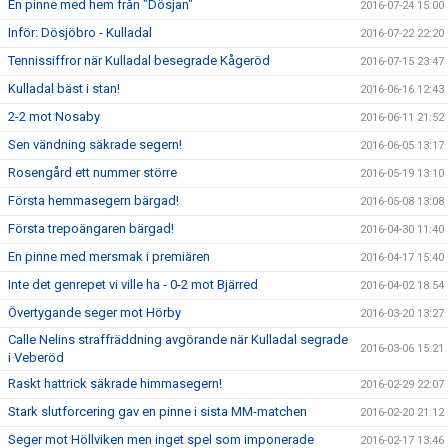
En pinne med hem från "Dösjan"
2016-07-24 15:00
Inför: Dösjöbro - Kulladal
2016-07-22 22:20
Tennissiffror när Kulladal besegrade Kågeröd
2016-07-15 23:47
Kulladal bäst i stan!
2016-06-16 12:43
2-2 mot Nosaby
2016-06-11 21:52
Sen vändning säkrade segern!
2016-06-05 13:17
Rosengård ett nummer större
2016-05-19 13:10
Första hemmasegern bärgad!
2016-05-08 13:08
Första trepoängaren bärgad!
2016-04-30 11:40
En pinne med mersmak i premiären
2016-04-17 15:40
Inte det genrepet vi ville ha - 0-2 mot Bjärred
2016-04-02 18:54
Övertygande seger mot Hörby
2016-03-20 13:27
Calle Nelins straffräddning avgörande när Kulladal segrade
2016-03-06 15:21
i Veberöd
Raskt hattrick säkrade himmasegern!
2016-02-29 22:07
Stark slutforcering gav en pinne i sista MM-matchen
2016-02-20 21:12
Seger mot Höllviken men inget spel som imponerade
2016-02-17 13:46