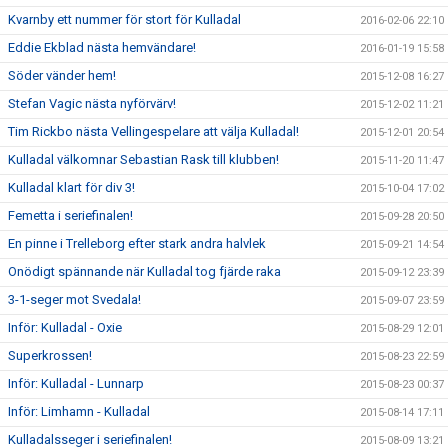
Kvarnby ett nummer för stort för Kulladal
2016-02-06 22:10
Eddie Ekblad nästa hemvändare!
2016-01-19 15:58
Söder vänder hem!
2015-12-08 16:27
Stefan Vagic nästa nyförvärv!
2015-12-02 11:21
Tim Rickbo nästa Vellingespelare att välja Kulladal!
2015-12-01 20:54
Kulladal välkomnar Sebastian Rask till klubben!
2015-11-20 11:47
Kulladal klart för div 3!
2015-10-04 17:02
Femetta i seriefinalen!
2015-09-28 20:50
En pinne i Trelleborg efter stark andra halvlek
2015-09-21 14:54
Onödigt spännande när Kulladal tog fjärde raka
2015-09-12 23:39
3-1-seger mot Svedala!
2015-09-07 23:59
Inför: Kulladal - Oxie
2015-08-29 12:01
Superkrossen!
2015-08-23 22:59
Inför: Kulladal - Lunnarp
2015-08-23 00:37
Inför: Limhamn - Kulladal
2015-08-14 17:11
Kulladalsseger i seriefinalen!
2015-08-09 13:21