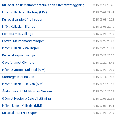
Kulladal ute ur Malmömästerskapen efter straffläggning
2015-03-12 13:41
Inför: Kulladal - Lilla Torg (MM)
2015-03-09 21:44
Kulladal vände 0-1 till seger
2015-03-08 12:23
Inför: Kulladal - Bjärred
2015-03-06 22:10
Femetta mot Vellinge
2015-02-28 18:10
Lottat i Malmömästerskapen
2015-02-27 23:22
Inför: Kulladal - Vellinge IF
2015-02-27 10:47
Kulladal signar två nya!
2015-02-25 23:30
Oavgjort mot Olympic
2015-02-22 18:42
Inför: Olympic - Kulladal (MM)
2015-02-20 17:09
Storseger mot Balkan
2015-02-14 19:03
Inför: Kulladal - Balkan (MM)
2015-02-13 10:58
Årets junior 2014: Morgan Nielsen
2015-02-12 23:39
0-0 mot Husie i blåsig tillställning
2015-02-09 22:36
Inför: Husie - Kulladal (MM)
2015-02-06 11:34
Kulladal trea i NH-Cupen
2015-01-26 17:19