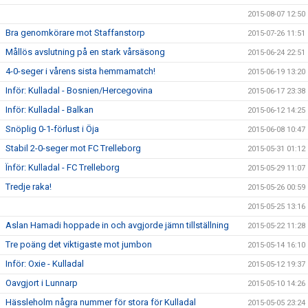
2015-08-07 12:50
Bra genomkörare mot Staffanstorp
2015-07-26 11:51
Mållös avslutning på en stark vårsäsong
2015-06-24 22:51
4-0-seger i vårens sista hemmamatch!
2015-06-19 13:20
Inför: Kulladal - Bosnien/Hercegovina
2015-06-17 23:38
Inför: Kulladal - Balkan
2015-06-12 14:25
Snöplig 0-1-förlust i Öja
2015-06-08 10:47
Stabil 2-0-seger mot FC Trelleborg
2015-05-31 01:12
Ïnför: Kulladal - FC Trelleborg
2015-05-29 11:07
Tredje raka!
2015-05-26 00:59
2015-05-25 13:16
Aslan Hamadi hoppade in och avgjorde jämn tillställning
2015-05-22 11:28
Tre poäng det viktigaste mot jumbon
2015-05-14 16:10
Inför: Oxie - Kulladal
2015-05-12 19:37
Oavgjort i Lunnarp
2015-05-10 14:26
Hässleholm några nummer för stora för Kulladal
2015-05-05 23:24