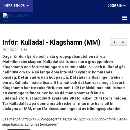
HERR SENIOR
LOGGA IN
HEM
Inför: Kulladal - Klagshamn (MM)
NYHETER
<
>
2014-02-21 18:30
KALENDER
Dags för den fjärde och sista gruppspelsmatchen i årets
Malmömästerskapen. Kulladal ställs mot klara gruppjumbon
TRUPPEN
Klagshamn och förutsättningarna är rätt enkla: 6-0 och Kulladal går
definitivt om Oxie så länge dom inte slår Olympic kommande
onsdag. Det är vad vi kan hoppas på. Det råder alltså ingen tvekan
BILDGALLERI
om att Kulladal måste ösa allt framåt och det kan vara nog så svårt.
Klagshamn har tre raka förluster och 1-25 i målskillnad hittills men
KONTAKT
ett varningens finger bör höjas då man kommer från en
uddamålsförlust mot div 3-kvalande BK Höllviken (3-4) förra helgen.
Tar Kulladal lätt på denna match riskerar man inte bara att bli
MATCHER
utslagna ur MM, man får dessutom inget ut av träningsspelandet.
KFF HERR A INSTAGRAM
Läs mer på: http://1938.bloggagratis.se/2014/02/21/10556065-infor-kulladal-
klagshamn-malmomasterskapen/