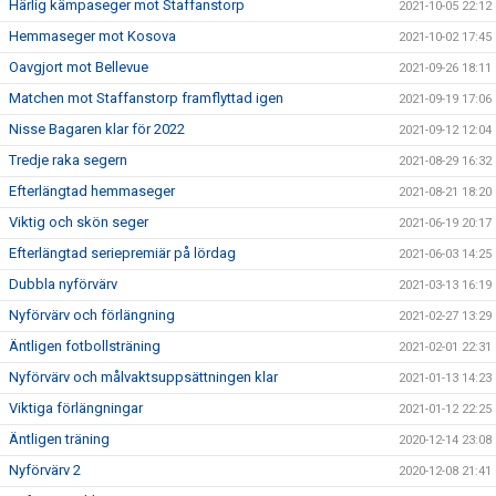
Härlig kämpaseger mot Staffanstorp
2021-10-05 22:12
Hemmaseger mot Kosova
2021-10-02 17:45
Oavgjort mot Bellevue
2021-09-26 18:11
Matchen mot Staffanstorp framflyttad igen
2021-09-19 17:06
Nisse Bagaren klar för 2022
2021-09-12 12:04
Tredje raka segern
2021-08-29 16:32
Efterlängtad hemmaseger
2021-08-21 18:20
Viktig och skön seger
2021-06-19 20:17
Efterlängtad seriepremiär på lördag
2021-06-03 14:25
Dubbla nyförvärv
2021-03-13 16:19
Nyförvärv och förlängning
2021-02-27 13:29
Äntligen fotbollsträning
2021-02-01 22:31
Nyförvärv och målvaktsuppsättningen klar
2021-01-13 14:23
Viktiga förlängningar
2021-01-12 22:25
Äntligen träning
2020-12-14 23:08
Nyförvärv 2
2020-12-08 21:41