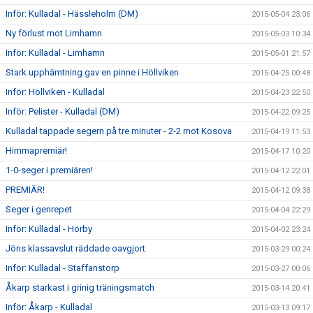
Inför: Kulladal - Hässleholm (DM)
2015-05-04 23:06
Ny förlust mot Limhamn
2015-05-03 10:34
Inför: Kulladal - Limhamn
2015-05-01 21:57
Stark upphämtning gav en pinne i Höllviken
2015-04-25 00:48
Inför: Höllviken - Kulladal
2015-04-23 22:50
Inför: Pelister - Kulladal (DM)
2015-04-22 09:25
Kulladal tappade segern på tre minuter - 2-2 mot Kosova
2015-04-19 11:53
Himmapremiär!
2015-04-17 10:20
1-0-seger i premiären!
2015-04-12 22:01
PREMIÄR!
2015-04-12 09:38
Seger i genrepet
2015-04-04 22:29
Inför: Kulladal - Hörby
2015-04-02 23:24
Jöns klassavslut räddade oavgjort
2015-03-29 00:24
Inför: Kulladal - Staffanstorp
2015-03-27 00:06
Åkarp starkast i grinig träningsmatch
2015-03-14 20:41
Inför: Åkarp - Kulladal
2015-03-13 09:17