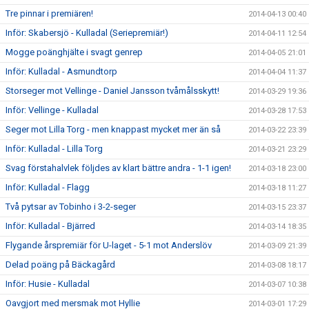
Tre pinnar i premiären!
2014-04-13 00:40
Inför: Skabersjö - Kulladal (Seriepremiär!)
2014-04-11 12:54
Mogge poänghjälte i svagt genrep
2014-04-05 21:01
Inför: Kulladal - Asmundtorp
2014-04-04 11:37
Storseger mot Vellinge - Daniel Jansson tvåmålsskytt!
2014-03-29 19:36
Inför: Vellinge - Kulladal
2014-03-28 17:53
Seger mot Lilla Torg - men knappast mycket mer än så
2014-03-22 23:39
Inför: Kulladal - Lilla Torg
2014-03-21 23:29
Svag förstahalvlek följdes av klart bättre andra - 1-1 igen!
2014-03-18 23:00
Inför: Kulladal - Flagg
2014-03-18 11:27
Två pytsar av Tobinho i 3-2-seger
2014-03-15 23:37
Inför: Kulladal - Bjärred
2014-03-14 18:35
Flygande årspremiär för U-laget - 5-1 mot Anderslöv
2014-03-09 21:39
Delad poäng på Bäckagård
2014-03-08 18:17
Inför: Husie - Kulladal
2014-03-07 10:38
Oavgjort med mersmak mot Hyllie
2014-03-01 17:29