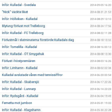
Inför: Kulladal - Svedala
2014-09-05 16:20
"Nick" väckte liket
2014-08-31 21:53
Inför: Höllviken - Kulladal
2014-08-29 13:10
Blytung förlust mot Trelleborg
2014-08-24 17:56
Inför: Kulladal - FC Trelleborg
2014-08-22 11:28
Förlustmål i slutminuterna förstörde Kulladals dag
2014-08-18 13:55
Inför: Tomelilla - Kulladal
2014-08-16 00:12
Inför: Kulladal - ÖT Smygehuk
2014-08-08 13:30
Förlust i höstpremiären
2014-08-03 16:26
Inför: Limhamn - Kulladal
2014-08-02 02:34
Kulladal avslutade våren med tennissiffror
2014-06-20 00:54
Inför: Kulladal - Skabersjö
2014-06-17 22:26
Inför: Kulladal - Lunnarp
2014-06-14 23:23
Inför: Rydsgård - Kulladal
2014-06-04 19:49
Femetta mot jumbon
2014-05-31 19:02
Inför: Kulladal - Klagshamn
2014-05-30 22:28