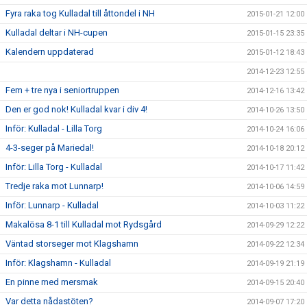
Fyra raka tog Kulladal till åttondel i NH
2015-01-21 12:00
Kulladal deltar i NH-cupen
2015-01-15 23:35
Kalendern uppdaterad
2015-01-12 18:43
2014-12-23 12:55
Fem + tre nya i seniortruppen
2014-12-16 13:42
Den er god nok! Kulladal kvar i div 4!
2014-10-26 13:50
Inför: Kulladal - Lilla Torg
2014-10-24 16:06
4-3-seger på Mariedal!
2014-10-18 20:12
Inför: Lilla Torg - Kulladal
2014-10-17 11:42
Tredje raka mot Lunnarp!
2014-10-06 14:59
Inför: Lunnarp - Kulladal
2014-10-03 11:22
Makalösa 8-1 till Kulladal mot Rydsgård
2014-09-29 12:22
Väntad storseger mot Klagshamn
2014-09-22 12:34
Inför: Klagshamn - Kulladal
2014-09-19 21:19
En pinne med mersmak
2014-09-15 20:40
Var detta nådastöten?
2014-09-07 17:20