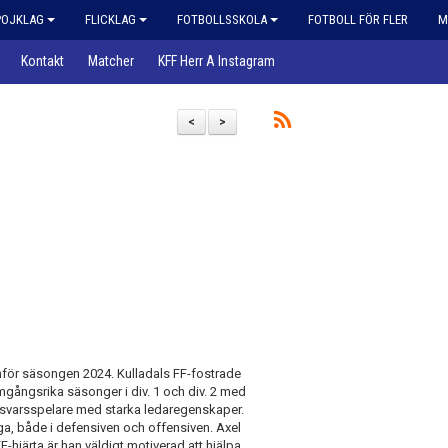
POJKLAG
FLICKLAG
FOTBOLLSSKOLA
FOTBOLL FÖR FLER
M
Kontakt
Matcher
KFF Herr A Instagram
<
>
 inför säsongen 2024. Kulladals FF-fostrade
mgångsrika säsonger i div. 1 och div. 2 med
örsvarsspelare med starka ledaregenskaper.
ga, både i defensiven och offensiven. Axel
F-hjärta är han väldigt motiverad att hjälpa