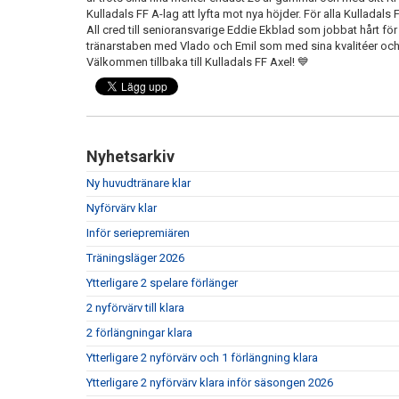
Kulladals FF A-lag att lyfta mot nya höjder. För alla Kulladals
All cred till senioransvarige Eddie Ekblad som jobbat hårt fö
tränarstaben med Vlado och Emil som med sina kvalitéer och dri
Välkommen tillbaka till Kulladals FF Axel! 💙
Nyhetsarkiv
Ny huvudtränare klar
Nyförvärv klar
Inför seriepremiären
Träningsläger 2026
Ytterligare 2 spelare förlänger
2 nyförvärv till klara
2 förlängningar klara
Ytterligare 2 nyförvärv och 1 förlängning klara
Ytterligare 2 nyförvärv klara inför säsongen 2026