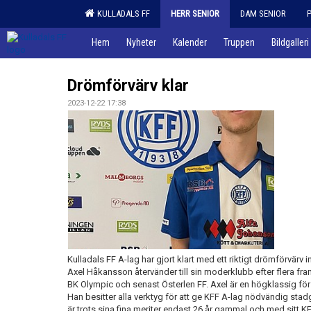
KULLADALS FF
HERR SENIOR
DAM SENIOR
Hem
Nyheter
Kalender
Truppen
Bildgalleri
Drömförvärv klar
2023-12-22 17:38
Kulladals FF A-lag har gjort klart med ett riktigt drömförvärv
Axel Håkansson återvänder till sin moderklubb efter flera fra
BK Olympic och senast Österlen FF. Axel är en högklassig f
Han besitter alla verktyg för att ge KFF A-lag nödvändig stad
är trots sina fina meriter endast 26 år gammal och med sitt KF