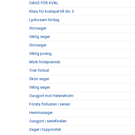
DAGS FÖR KVAL
Klara för kvalspel till div. 3
Lyckosam lördag
Storseger
Viktig seger
Storseger
Viktig poäng
Mörk höstpremiär
Trist förlust
Skön seger
Viktig seger
Oavgjort mot Heleneholm
Första förlusten i serien
Hemmaseger
Oavgjort i seriefinalen
Seger i toppmötet