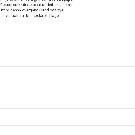
 FF-supportrar är detta en underbar julklapp.
r att ro denna övergång i land och nya
v attraherar bra spelare till laget.