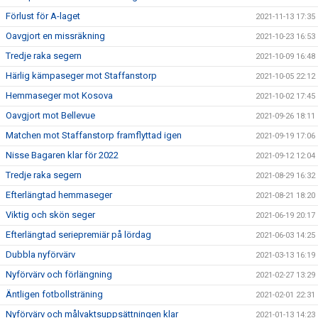
Förlust för A-laget
2021-11-13 17:35
Oavgjort en missräkning
2021-10-23 16:53
Tredje raka segern
2021-10-09 16:48
Härlig kämpaseger mot Staffanstorp
2021-10-05 22:12
Hemmaseger mot Kosova
2021-10-02 17:45
Oavgjort mot Bellevue
2021-09-26 18:11
Matchen mot Staffanstorp framflyttad igen
2021-09-19 17:06
Nisse Bagaren klar för 2022
2021-09-12 12:04
Tredje raka segern
2021-08-29 16:32
Efterlängtad hemmaseger
2021-08-21 18:20
Viktig och skön seger
2021-06-19 20:17
Efterlängtad seriepremiär på lördag
2021-06-03 14:25
Dubbla nyförvärv
2021-03-13 16:19
Nyförvärv och förlängning
2021-02-27 13:29
Äntligen fotbollsträning
2021-02-01 22:31
Nyförvärv och målvaktsuppsättningen klar
2021-01-13 14:23