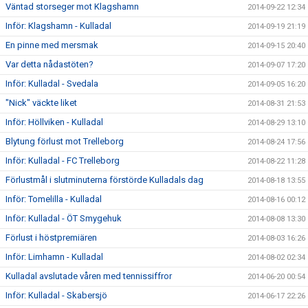
Väntad storseger mot Klagshamn
2014-09-22 12:34
Inför: Klagshamn - Kulladal
2014-09-19 21:19
En pinne med mersmak
2014-09-15 20:40
Var detta nådastöten?
2014-09-07 17:20
Inför: Kulladal - Svedala
2014-09-05 16:20
"Nick" väckte liket
2014-08-31 21:53
Inför: Höllviken - Kulladal
2014-08-29 13:10
Blytung förlust mot Trelleborg
2014-08-24 17:56
Inför: Kulladal - FC Trelleborg
2014-08-22 11:28
Förlustmål i slutminuterna förstörde Kulladals dag
2014-08-18 13:55
Inför: Tomelilla - Kulladal
2014-08-16 00:12
Inför: Kulladal - ÖT Smygehuk
2014-08-08 13:30
Förlust i höstpremiären
2014-08-03 16:26
Inför: Limhamn - Kulladal
2014-08-02 02:34
Kulladal avslutade våren med tennissiffror
2014-06-20 00:54
Inför: Kulladal - Skabersjö
2014-06-17 22:26