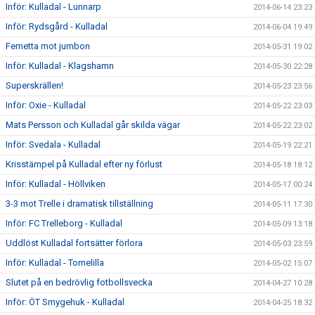
Inför: Kulladal - Lunnarp
2014-06-14 23:23
Inför: Rydsgård - Kulladal
2014-06-04 19:49
Femetta mot jumbon
2014-05-31 19:02
Inför: Kulladal - Klagshamn
2014-05-30 22:28
Superskrällen!
2014-05-23 23:56
Inför: Oxie - Kulladal
2014-05-22 23:03
Mats Persson och Kulladal går skilda vägar
2014-05-22 23:02
Inför: Svedala - Kulladal
2014-05-19 22:21
Krisstämpel på Kulladal efter ny förlust
2014-05-18 18:12
Inför: Kulladal - Höllviken
2014-05-17 00:24
3-3 mot Trelle i dramatisk tillställning
2014-05-11 17:30
Inför: FC Trelleborg - Kulladal
2014-05-09 13:18
Uddlöst Kulladal fortsätter förlora
2014-05-03 23:59
Inför: Kulladal - Tomelilla
2014-05-02 15:07
Slutet på en bedrövlig fotbollsvecka
2014-04-27 10:28
Inför: ÖT Smygehuk - Kulladal
2014-04-25 18:32