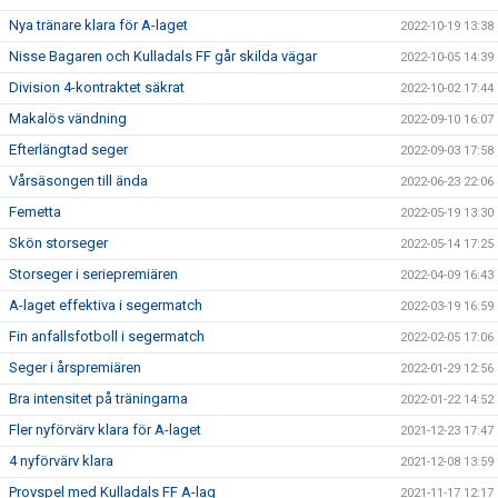
Nya tränare klara för A-laget
2022-10-19 13:38
Nisse Bagaren och Kulladals FF går skilda vägar
2022-10-05 14:39
Division 4-kontraktet säkrat
2022-10-02 17:44
Makalös vändning
2022-09-10 16:07
Efterlängtad seger
2022-09-03 17:58
Vårsäsongen till ända
2022-06-23 22:06
Femetta
2022-05-19 13:30
Skön storseger
2022-05-14 17:25
Storseger i seriepremiären
2022-04-09 16:43
A-laget effektiva i segermatch
2022-03-19 16:59
Fin anfallsfotboll i segermatch
2022-02-05 17:06
Seger i årspremiären
2022-01-29 12:56
Bra intensitet på träningarna
2022-01-22 14:52
Fler nyförvärv klara för A-laget
2021-12-23 17:47
4 nyförvärv klara
2021-12-08 13:59
Provspel med Kulladals FF A-lag
2021-11-17 12:17