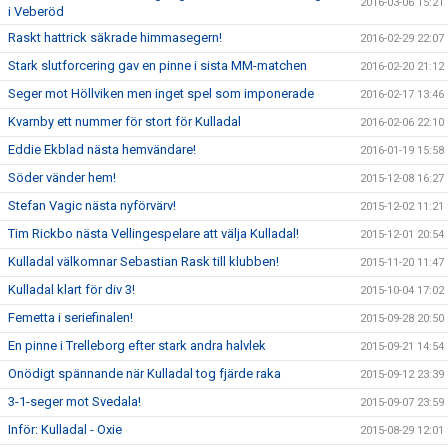
2016-03-06 15:21
i Veberöd
Raskt hattrick säkrade himmasegern!
2016-02-29 22:07
Stark slutforcering gav en pinne i sista MM-matchen
2016-02-20 21:12
Seger mot Höllviken men inget spel som imponerade
2016-02-17 13:46
Kvarnby ett nummer för stort för Kulladal
2016-02-06 22:10
Eddie Ekblad nästa hemvändare!
2016-01-19 15:58
Söder vänder hem!
2015-12-08 16:27
Stefan Vagic nästa nyförvärv!
2015-12-02 11:21
Tim Rickbo nästa Vellingespelare att välja Kulladal!
2015-12-01 20:54
Kulladal välkomnar Sebastian Rask till klubben!
2015-11-20 11:47
Kulladal klart för div 3!
2015-10-04 17:02
Femetta i seriefinalen!
2015-09-28 20:50
En pinne i Trelleborg efter stark andra halvlek
2015-09-21 14:54
Onödigt spännande när Kulladal tog fjärde raka
2015-09-12 23:39
3-1-seger mot Svedala!
2015-09-07 23:59
Inför: Kulladal - Oxie
2015-08-29 12:01