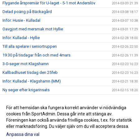
Flygande årspremiär för U-laget - 5-1 mot Anderslöv
2014-03-09 21:39
Delad poäng på Bäckagård
2014-03-08 18:17
Inför: Husie - Kulladal
2014-03-07 10:38
Oavgjort med mersmak mot Hyllie
2014-03-01 17:29
Inför: Kulladal - Hyllie
2014-02-28 18:00
Till alla spelare i seniortruppen
2014-02-26 22:50
19.30 på tisdagar från och med 4mars
2014-02-26 11:39
3-0-seger mot Klagshamn
2014-02-23 16:23
Kallbadhuset tisdag den 25feb
2014-02-23 16:23
Inför: Kulladal - Klagshamn (MM)
2014-02-21 18:30
Ny seger efter krigarinsats
2014-02-15 18:20
Inför: Kulladal - Kosova
2014-02-14 11:02
Seger i Oxie - Hoppet om MM-avancemang lever
För att hemsidan ska fungera korrekt använder vi nödvändiga
2014-02-08 00:04
cookies från SportAdmin. Dessa går inte att stänga av.
Välkommen till vår nya Hemsida
2014-02-03 12:59
Föreningen kan också använda frivilliga cookies, t.ex. för statistik
eller marknadsföring. Du väljer själv om du vill acceptera dessa.
Anpassa dina val