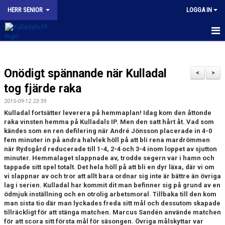
HERR SENIOR
LOGGA IN
HEM
Onödigt spännande när Kulladal
NYHETER
<
>
tog fjärde raka
KALENDER
2015-09-12 23:39
Kulladal fortsätter leverera på hemmaplan! Idag kom den åttonde
TRUPPEN
raka vinsten hemma på Kulladals IP. Men den satt hårt åt. Vad som
kändes som en ren defilering när André Jönsson placerade in 4-0
BILDGALLERI
fem minuter in på andra halvlek höll på att bli rena mardrömmen
när Rydsgård reducerade till 1-4, 2-4 och 3-4 inom loppet av sjutton
minuter. Hemmalaget slappnade av, trodde segern var i hamn och
KONTAKT
tappade sitt spel totalt. Det hela höll på att bli en dyr läxa, där vi om
vi slappnar av och tror att allt bara ordnar sig inte är bättre än övriga
MATCHER
lag i serien. Kulladal har kommit dit man befinner sig på grund av en
ödmjuk inställning och en otrolig arbetsmoral. Tillbaka till den kom
KFF HERR A INSTAGRAM
man sista tio där man lyckades freda sitt mål och dessutom skapade
tillräckligt för att stänga matchen. Marcus Sandén använde matchen
för att scora sitt första mål för säsongen. Övriga målskyttar var