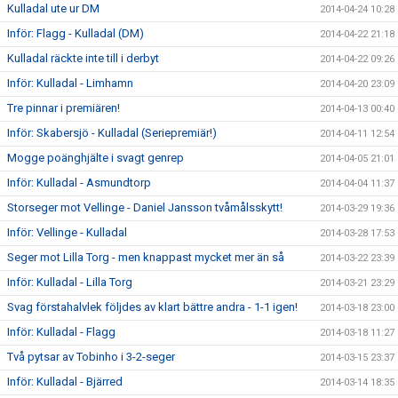
Kulladal ute ur DM
2014-04-24 10:28
Inför: Flagg - Kulladal (DM)
2014-04-22 21:18
Kulladal räckte inte till i derbyt
2014-04-22 09:26
Inför: Kulladal - Limhamn
2014-04-20 23:09
Tre pinnar i premiären!
2014-04-13 00:40
Inför: Skabersjö - Kulladal (Seriepremiär!)
2014-04-11 12:54
Mogge poänghjälte i svagt genrep
2014-04-05 21:01
Inför: Kulladal - Asmundtorp
2014-04-04 11:37
Storseger mot Vellinge - Daniel Jansson tvåmålsskytt!
2014-03-29 19:36
Inför: Vellinge - Kulladal
2014-03-28 17:53
Seger mot Lilla Torg - men knappast mycket mer än så
2014-03-22 23:39
Inför: Kulladal - Lilla Torg
2014-03-21 23:29
Svag förstahalvlek följdes av klart bättre andra - 1-1 igen!
2014-03-18 23:00
Inför: Kulladal - Flagg
2014-03-18 11:27
Två pytsar av Tobinho i 3-2-seger
2014-03-15 23:37
Inför: Kulladal - Bjärred
2014-03-14 18:35