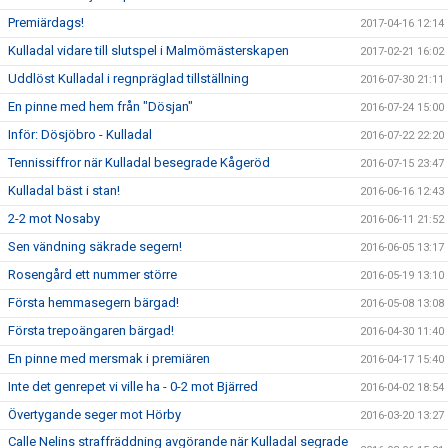
Premiärdags!
2017-04-16 12:14
Kulladal vidare till slutspel i Malmömästerskapen
2017-02-21 16:02
Uddlöst Kulladal i regnpräglad tillställning
2016-07-30 21:11
En pinne med hem från "Dösjan"
2016-07-24 15:00
Inför: Dösjöbro - Kulladal
2016-07-22 22:20
Tennissiffror när Kulladal besegrade Kågeröd
2016-07-15 23:47
Kulladal bäst i stan!
2016-06-16 12:43
2-2 mot Nosaby
2016-06-11 21:52
Sen vändning säkrade segern!
2016-06-05 13:17
Rosengård ett nummer större
2016-05-19 13:10
Första hemmasegern bärgad!
2016-05-08 13:08
Första trepoängaren bärgad!
2016-04-30 11:40
En pinne med mersmak i premiären
2016-04-17 15:40
Inte det genrepet vi ville ha - 0-2 mot Bjärred
2016-04-02 18:54
Övertygande seger mot Hörby
2016-03-20 13:27
Calle Nelins straffräddning avgörande när Kulladal segrade