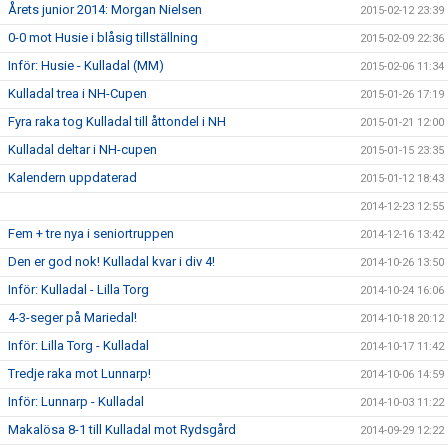
Årets junior 2014: Morgan Nielsen
2015-02-12 23:39
0-0 mot Husie i blåsig tillställning
2015-02-09 22:36
Inför: Husie - Kulladal (MM)
2015-02-06 11:34
Kulladal trea i NH-Cupen
2015-01-26 17:19
Fyra raka tog Kulladal till åttondel i NH
2015-01-21 12:00
Kulladal deltar i NH-cupen
2015-01-15 23:35
Kalendern uppdaterad
2015-01-12 18:43
2014-12-23 12:55
Fem + tre nya i seniortruppen
2014-12-16 13:42
Den er god nok! Kulladal kvar i div 4!
2014-10-26 13:50
Inför: Kulladal - Lilla Torg
2014-10-24 16:06
4-3-seger på Mariedal!
2014-10-18 20:12
Inför: Lilla Torg - Kulladal
2014-10-17 11:42
Tredje raka mot Lunnarp!
2014-10-06 14:59
Inför: Lunnarp - Kulladal
2014-10-03 11:22
Makalösa 8-1 till Kulladal mot Rydsgård
2014-09-29 12:22