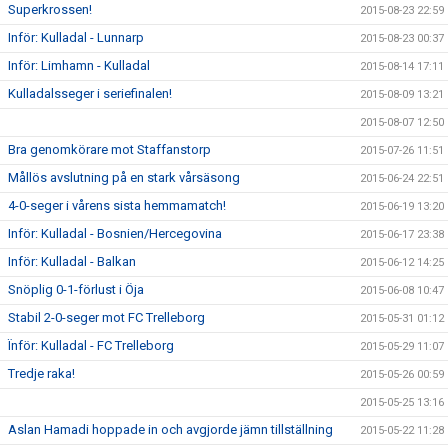
Superkrossen!
2015-08-23 22:59
Inför: Kulladal - Lunnarp
2015-08-23 00:37
Inför: Limhamn - Kulladal
2015-08-14 17:11
Kulladalsseger i seriefinalen!
2015-08-09 13:21
2015-08-07 12:50
Bra genomkörare mot Staffanstorp
2015-07-26 11:51
Mållös avslutning på en stark vårsäsong
2015-06-24 22:51
4-0-seger i vårens sista hemmamatch!
2015-06-19 13:20
Inför: Kulladal - Bosnien/Hercegovina
2015-06-17 23:38
Inför: Kulladal - Balkan
2015-06-12 14:25
Snöplig 0-1-förlust i Öja
2015-06-08 10:47
Stabil 2-0-seger mot FC Trelleborg
2015-05-31 01:12
Ïnför: Kulladal - FC Trelleborg
2015-05-29 11:07
Tredje raka!
2015-05-26 00:59
2015-05-25 13:16
Aslan Hamadi hoppade in och avgjorde jämn tillställning
2015-05-22 11:28