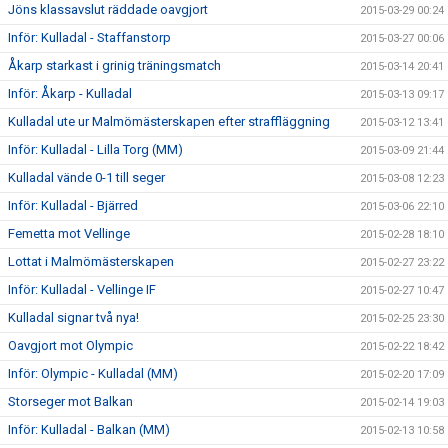
Jöns klassavslut räddade oavgjort
2015-03-29 00:24
Inför: Kulladal - Staffanstorp
2015-03-27 00:06
Åkarp starkast i grinig träningsmatch
2015-03-14 20:41
Inför: Åkarp - Kulladal
2015-03-13 09:17
Kulladal ute ur Malmömästerskapen efter straffläggning
2015-03-12 13:41
Inför: Kulladal - Lilla Torg (MM)
2015-03-09 21:44
Kulladal vände 0-1 till seger
2015-03-08 12:23
Inför: Kulladal - Bjärred
2015-03-06 22:10
Femetta mot Vellinge
2015-02-28 18:10
Lottat i Malmömästerskapen
2015-02-27 23:22
Inför: Kulladal - Vellinge IF
2015-02-27 10:47
Kulladal signar två nya!
2015-02-25 23:30
Oavgjort mot Olympic
2015-02-22 18:42
Inför: Olympic - Kulladal (MM)
2015-02-20 17:09
Storseger mot Balkan
2015-02-14 19:03
Inför: Kulladal - Balkan (MM)
2015-02-13 10:58