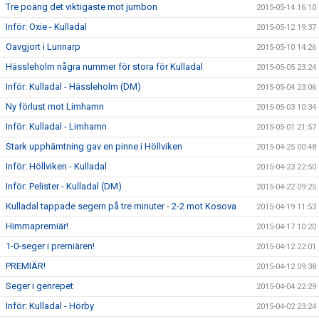
Tre poäng det viktigaste mot jumbon
2015-05-14 16:10
Inför: Oxie - Kulladal
2015-05-12 19:37
Oavgjort i Lunnarp
2015-05-10 14:26
Hässleholm några nummer för stora för Kulladal
2015-05-05 23:24
Inför: Kulladal - Hässleholm (DM)
2015-05-04 23:06
Ny förlust mot Limhamn
2015-05-03 10:34
Inför: Kulladal - Limhamn
2015-05-01 21:57
Stark upphämtning gav en pinne i Höllviken
2015-04-25 00:48
Inför: Höllviken - Kulladal
2015-04-23 22:50
Inför: Pelister - Kulladal (DM)
2015-04-22 09:25
Kulladal tappade segern på tre minuter - 2-2 mot Kosova
2015-04-19 11:53
Himmapremiär!
2015-04-17 10:20
1-0-seger i premiären!
2015-04-12 22:01
PREMIÄR!
2015-04-12 09:38
Seger i genrepet
2015-04-04 22:29
Inför: Kulladal - Hörby
2015-04-02 23:24