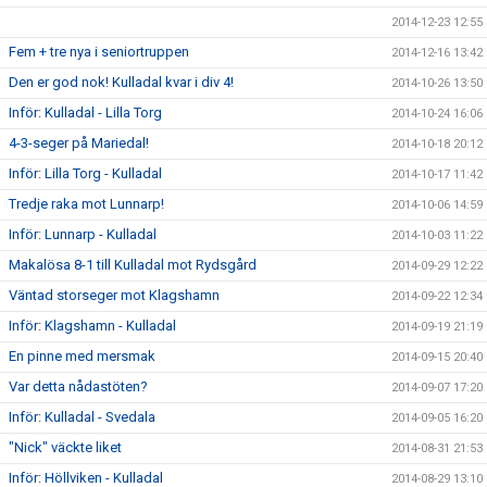
2014-12-23 12:55
Fem + tre nya i seniortruppen
2014-12-16 13:42
Den er god nok! Kulladal kvar i div 4!
2014-10-26 13:50
Inför: Kulladal - Lilla Torg
2014-10-24 16:06
4-3-seger på Mariedal!
2014-10-18 20:12
Inför: Lilla Torg - Kulladal
2014-10-17 11:42
Tredje raka mot Lunnarp!
2014-10-06 14:59
Inför: Lunnarp - Kulladal
2014-10-03 11:22
Makalösa 8-1 till Kulladal mot Rydsgård
2014-09-29 12:22
Väntad storseger mot Klagshamn
2014-09-22 12:34
Inför: Klagshamn - Kulladal
2014-09-19 21:19
En pinne med mersmak
2014-09-15 20:40
Var detta nådastöten?
2014-09-07 17:20
Inför: Kulladal - Svedala
2014-09-05 16:20
"Nick" väckte liket
2014-08-31 21:53
Inför: Höllviken - Kulladal
2014-08-29 13:10