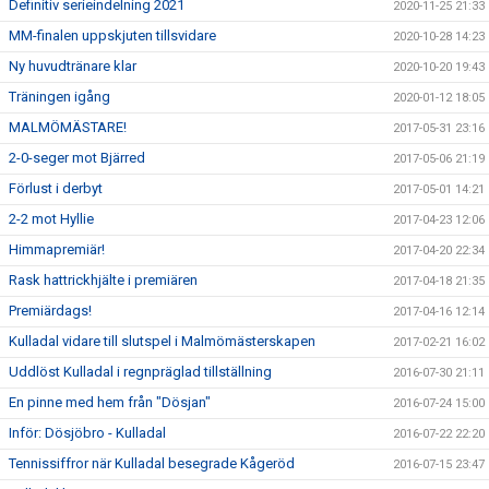
Definitiv serieindelning 2021
2020-11-25 21:33
MM-finalen uppskjuten tillsvidare
2020-10-28 14:23
Ny huvudtränare klar
2020-10-20 19:43
Träningen igång
2020-01-12 18:05
MALMÖMÄSTARE!
2017-05-31 23:16
2-0-seger mot Bjärred
2017-05-06 21:19
Förlust i derbyt
2017-05-01 14:21
2-2 mot Hyllie
2017-04-23 12:06
Himmapremiär!
2017-04-20 22:34
Rask hattrickhjälte i premiären
2017-04-18 21:35
Premiärdags!
2017-04-16 12:14
Kulladal vidare till slutspel i Malmömästerskapen
2017-02-21 16:02
Uddlöst Kulladal i regnpräglad tillställning
2016-07-30 21:11
En pinne med hem från "Dösjan"
2016-07-24 15:00
Inför: Dösjöbro - Kulladal
2016-07-22 22:20
Tennissiffror när Kulladal besegrade Kågeröd
2016-07-15 23:47