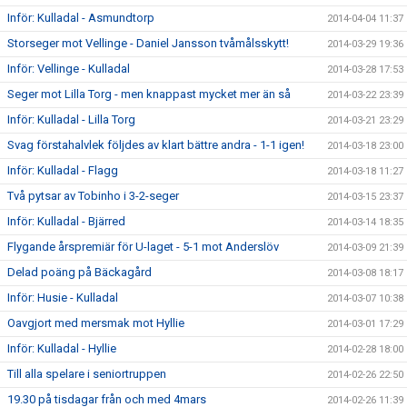
Inför: Kulladal - Asmundtorp
2014-04-04 11:37
Storseger mot Vellinge - Daniel Jansson tvåmålsskytt!
2014-03-29 19:36
Inför: Vellinge - Kulladal
2014-03-28 17:53
Seger mot Lilla Torg - men knappast mycket mer än så
2014-03-22 23:39
Inför: Kulladal - Lilla Torg
2014-03-21 23:29
Svag förstahalvlek följdes av klart bättre andra - 1-1 igen!
2014-03-18 23:00
Inför: Kulladal - Flagg
2014-03-18 11:27
Två pytsar av Tobinho i 3-2-seger
2014-03-15 23:37
Inför: Kulladal - Bjärred
2014-03-14 18:35
Flygande årspremiär för U-laget - 5-1 mot Anderslöv
2014-03-09 21:39
Delad poäng på Bäckagård
2014-03-08 18:17
Inför: Husie - Kulladal
2014-03-07 10:38
Oavgjort med mersmak mot Hyllie
2014-03-01 17:29
Inför: Kulladal - Hyllie
2014-02-28 18:00
Till alla spelare i seniortruppen
2014-02-26 22:50
19.30 på tisdagar från och med 4mars
2014-02-26 11:39