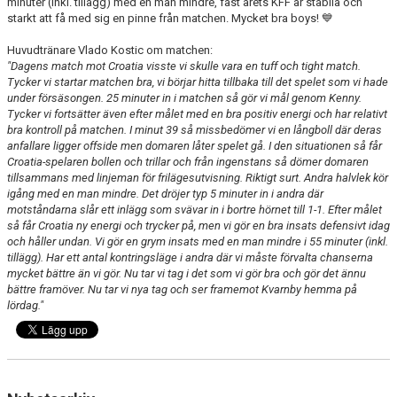
minuter (inkl. tillägg) med en man mindre, fast årets KFF är stabila och
starkt att få med sig en pinne från matchen. Mycket bra boys! 💙
Huvudtränare Vlado Kostic om matchen:
"Dagens match mot Croatia visste vi skulle vara en tuff och tight match.
Tycker vi startar matchen bra, vi börjar hitta tillbaka till det spelet som vi hade
under försäsongen. 25 minuter in i matchen så gör vi mål genom Kenny.
Tycker vi fortsätter även efter målet med en bra positiv energi och har relativt
bra kontroll på matchen. I minut 39 så missbedömer vi en långboll där deras
anfallare ligger offside men domaren låter spelet gå. I den situationen så får
Croatia-spelaren bollen och trillar och från ingenstans så dömer domaren
tillsammans med linjeman för frilägesutvisning. Riktigt surt. Andra halvlek kör
igång med en man mindre. Det dröjer typ 5 minuter in i andra där
motståndarna slår ett inlägg som svävar in i bortre hörnet till 1-1. Efter målet
så får Croatia ny energi och trycker på, men vi gör en bra insats defensivt idag
och håller undan. Vi gör en grym insats med en man mindre i 55 minuter (inkl.
tillägg). Har ett antal kontringsläge i andra där vi måste förvalta chanserna
mycket bättre än vi gör. Nu tar vi tag i det som vi gör bra och gör det ännu
bättre framöver. Nu tar vi nya tag och ser framemot Kvarnby hemma på
lördag."