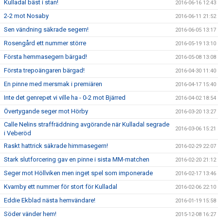
Kulladal bäst i stan!
2016-06-16 12:43
2-2 mot Nosaby
2016-06-11 21:52
Sen vändning säkrade segern!
2016-06-05 13:17
Rosengård ett nummer större
2016-05-19 13:10
Första hemmasegern bärgad!
2016-05-08 13:08
Första trepoängaren bärgad!
2016-04-30 11:40
En pinne med mersmak i premiären
2016-04-17 15:40
Inte det genrepet vi ville ha - 0-2 mot Bjärred
2016-04-02 18:54
Övertygande seger mot Hörby
2016-03-20 13:27
Calle Nelins straffräddning avgörande när Kulladal segrade
2016-03-06 15:21
i Veberöd
Raskt hattrick säkrade himmasegern!
2016-02-29 22:07
Stark slutforcering gav en pinne i sista MM-matchen
2016-02-20 21:12
Seger mot Höllviken men inget spel som imponerade
2016-02-17 13:46
Kvarnby ett nummer för stort för Kulladal
2016-02-06 22:10
Eddie Ekblad nästa hemvändare!
2016-01-19 15:58
Söder vänder hem!
2015-12-08 16:27