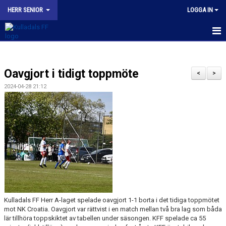
HERR SENIOR
LOGGA IN
HEM
Oavgjort i tidigt toppmöte
NYHETER
<
>
2024-04-28 21:12
KALENDER
TRUPPEN
BILDGALLERI
KONTAKT
MATCHER
Kulladals FF Herr A-laget spelade oavgjort 1-1 borta i det tidiga toppmötet
KFF HERR A INSTAGRAM
mot NK Croatia. Oavgjort var rättvist i en match mellan två bra lag som båda
lär tillhöra toppskiktet av tabellen under säsongen. KFF spelade ca 55