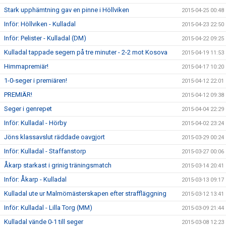
Stark upphämtning gav en pinne i Höllviken
2015-04-25 00:48
Inför: Höllviken - Kulladal
2015-04-23 22:50
Inför: Pelister - Kulladal (DM)
2015-04-22 09:25
Kulladal tappade segern på tre minuter - 2-2 mot Kosova
2015-04-19 11:53
Himmapremiär!
2015-04-17 10:20
1-0-seger i premiären!
2015-04-12 22:01
PREMIÄR!
2015-04-12 09:38
Seger i genrepet
2015-04-04 22:29
Inför: Kulladal - Hörby
2015-04-02 23:24
Jöns klassavslut räddade oavgjort
2015-03-29 00:24
Inför: Kulladal - Staffanstorp
2015-03-27 00:06
Åkarp starkast i grinig träningsmatch
2015-03-14 20:41
Inför: Åkarp - Kulladal
2015-03-13 09:17
Kulladal ute ur Malmömästerskapen efter straffläggning
2015-03-12 13:41
Inför: Kulladal - Lilla Torg (MM)
2015-03-09 21:44
Kulladal vände 0-1 till seger
2015-03-08 12:23