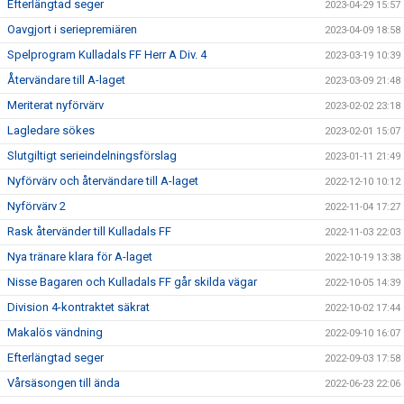
Efterlängtad seger
2023-04-29 15:57
Oavgjort i seriepremiären
2023-04-09 18:58
Spelprogram Kulladals FF Herr A Div. 4
2023-03-19 10:39
Återvändare till A-laget
2023-03-09 21:48
Meriterat nyförvärv
2023-02-02 23:18
Lagledare sökes
2023-02-01 15:07
Slutgiltigt serieindelningsförslag
2023-01-11 21:49
Nyförvärv och återvändare till A-laget
2022-12-10 10:12
Nyförvärv 2
2022-11-04 17:27
Rask återvänder till Kulladals FF
2022-11-03 22:03
Nya tränare klara för A-laget
2022-10-19 13:38
Nisse Bagaren och Kulladals FF går skilda vägar
2022-10-05 14:39
Division 4-kontraktet säkrat
2022-10-02 17:44
Makalös vändning
2022-09-10 16:07
Efterlängtad seger
2022-09-03 17:58
Vårsäsongen till ända
2022-06-23 22:06