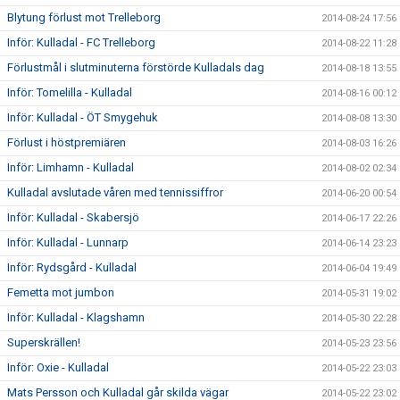
Blytung förlust mot Trelleborg
2014-08-24 17:56
Inför: Kulladal - FC Trelleborg
2014-08-22 11:28
Förlustmål i slutminuterna förstörde Kulladals dag
2014-08-18 13:55
Inför: Tomelilla - Kulladal
2014-08-16 00:12
Inför: Kulladal - ÖT Smygehuk
2014-08-08 13:30
Förlust i höstpremiären
2014-08-03 16:26
Inför: Limhamn - Kulladal
2014-08-02 02:34
Kulladal avslutade våren med tennissiffror
2014-06-20 00:54
Inför: Kulladal - Skabersjö
2014-06-17 22:26
Inför: Kulladal - Lunnarp
2014-06-14 23:23
Inför: Rydsgård - Kulladal
2014-06-04 19:49
Femetta mot jumbon
2014-05-31 19:02
Inför: Kulladal - Klagshamn
2014-05-30 22:28
Superskrällen!
2014-05-23 23:56
Inför: Oxie - Kulladal
2014-05-22 23:03
Mats Persson och Kulladal går skilda vägar
2014-05-22 23:02