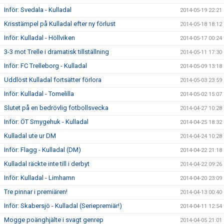
Inför: Svedala - Kulladal
2014-05-19 22:21
Krisstämpel på Kulladal efter ny förlust
2014-05-18 18:12
Inför: Kulladal - Höllviken
2014-05-17 00:24
3-3 mot Trelle i dramatisk tillställning
2014-05-11 17:30
Inför: FC Trelleborg - Kulladal
2014-05-09 13:18
Uddlöst Kulladal fortsätter förlora
2014-05-03 23:59
Inför: Kulladal - Tomelilla
2014-05-02 15:07
Slutet på en bedrövlig fotbollsvecka
2014-04-27 10:28
Inför: ÖT Smygehuk - Kulladal
2014-04-25 18:32
Kulladal ute ur DM
2014-04-24 10:28
Inför: Flagg - Kulladal (DM)
2014-04-22 21:18
Kulladal räckte inte till i derbyt
2014-04-22 09:26
Inför: Kulladal - Limhamn
2014-04-20 23:09
Tre pinnar i premiären!
2014-04-13 00:40
Inför: Skabersjö - Kulladal (Seriepremiär!)
2014-04-11 12:54
Mogge poänghjälte i svagt genrep
2014-04-05 21:01