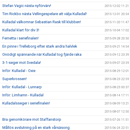
Stefan Vagic nästa nyförvärv!
2015-12-02 11:21
Tim Rickbo nästa Vellingespelare att välja Kulladal!
2015-12-01 20:54
Kulladal välkomnar Sebastian Rask till klubben!
2015-11-20 11:47
Kulladal klart för div 3!
2015-10-04 17:02
Femetta i seriefinalen!
2015-09-28 20:50
En pinne i Trelleborg efter stark andra halvlek
2015-09-21 14:54
Onödigt spännande när Kulladal tog fjärde raka
2015-09-12 23:39
3-1-seger mot Svedala!
2015-09-07 23:59
Inför: Kulladal - Oxie
2015-08-29 12:01
Superkrossen!
2015-08-23 22:59
Inför: Kulladal - Lunnarp
2015-08-23 00:37
Inför: Limhamn - Kulladal
2015-08-14 17:11
Kulladalsseger i seriefinalen!
2015-08-09 13:21
2015-08-07 12:50
Bra genomkörare mot Staffanstorp
2015-07-26 11:51
Mållös avslutning på en stark vårsäsong
2015-06-24 22:51