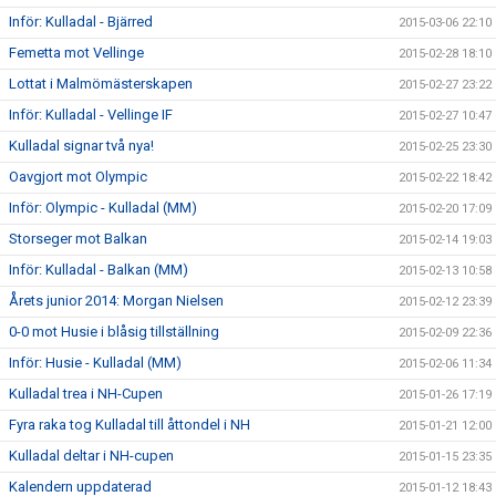
Inför: Kulladal - Bjärred
2015-03-06 22:10
Femetta mot Vellinge
2015-02-28 18:10
Lottat i Malmömästerskapen
2015-02-27 23:22
Inför: Kulladal - Vellinge IF
2015-02-27 10:47
Kulladal signar två nya!
2015-02-25 23:30
Oavgjort mot Olympic
2015-02-22 18:42
Inför: Olympic - Kulladal (MM)
2015-02-20 17:09
Storseger mot Balkan
2015-02-14 19:03
Inför: Kulladal - Balkan (MM)
2015-02-13 10:58
Årets junior 2014: Morgan Nielsen
2015-02-12 23:39
0-0 mot Husie i blåsig tillställning
2015-02-09 22:36
Inför: Husie - Kulladal (MM)
2015-02-06 11:34
Kulladal trea i NH-Cupen
2015-01-26 17:19
Fyra raka tog Kulladal till åttondel i NH
2015-01-21 12:00
Kulladal deltar i NH-cupen
2015-01-15 23:35
Kalendern uppdaterad
2015-01-12 18:43