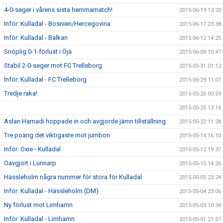
4-0-seger i vårens sista hemmamatch!
2015-06-19 13:20
Inför: Kulladal - Bosnien/Hercegovina
2015-06-17 23:38
Inför: Kulladal - Balkan
2015-06-12 14:25
Snöplig 0-1-förlust i Öja
2015-06-08 10:47
Stabil 2-0-seger mot FC Trelleborg
2015-05-31 01:12
Ïnför: Kulladal - FC Trelleborg
2015-05-29 11:07
Tredje raka!
2015-05-26 00:59
2015-05-25 13:16
Aslan Hamadi hoppade in och avgjorde jämn tillställning
2015-05-22 11:28
Tre poäng det viktigaste mot jumbon
2015-05-14 16:10
Inför: Oxie - Kulladal
2015-05-12 19:37
Oavgjort i Lunnarp
2015-05-10 14:26
Hässleholm några nummer för stora för Kulladal
2015-05-05 23:24
Inför: Kulladal - Hässleholm (DM)
2015-05-04 23:06
Ny förlust mot Limhamn
2015-05-03 10:34
Inför: Kulladal - Limhamn
2015-05-01 21:57