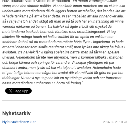
Huvudtränare Vlado Kostic efter matchen:
"En match vi verkligen skulle
vinna, men den slutade mållös. Vi snackade innan matchen om att vi inte ska
underskatta motståndaren då de ligger i botten av tabellen, det kändes lite att
vi hade tankarna på att vi löser detta. Vi ser i tabellen att alla vinner över alla,
så i varje match är det viktigt att man är på tå och har en inställning att vinna
varenda närkamp på banan. 1:a halvlek så ägde vi boll rätt mycket då
motståndarna backade hem och försökte med omställningsspel. Vi tog
alldeles för många touch på bollen istället för att spela en enklare och
snabbare fotboll så att motståndarna måste börja flytta i lagdelarna. Vi hade
ett antal chanser som skulle resulterat i mål, men lyckas inte riktigt ha fokus i
avsluten. 2:a halvlek får vi igång spelet lite bättre, men så får vi en spelare
utvisad. Heleneholm får lite mer utrymme, men vi kommer tillbaka i matchen
och börjar kämpa och springa för varandra. Vi skapar ytterligare ett par
chanser i andra, men tyvärr så har vi stolpe ut i avsluten. Heleneholm hade
ett par farliga hörnor och några bra avslut där vår målvakt får göra ett par bra
räddningar. Nu tar vi nya tag och kör en ny träningsvecka och ser framemot
nästa motståndare Limhamns FF borta på fredag."
Nyhetsarkiv
Ny huvudtränare klar
2026-06-23 10:23