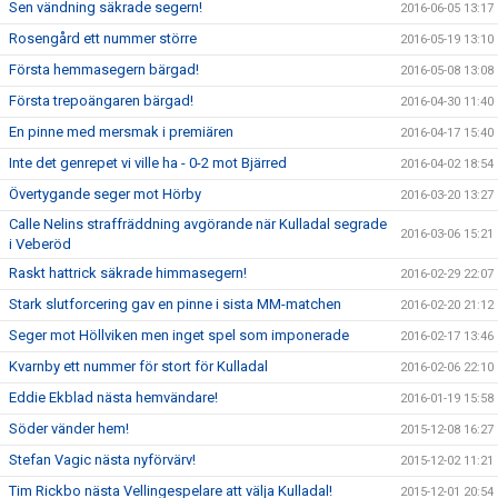
Sen vändning säkrade segern!
2016-06-05 13:17
Rosengård ett nummer större
2016-05-19 13:10
Första hemmasegern bärgad!
2016-05-08 13:08
Första trepoängaren bärgad!
2016-04-30 11:40
En pinne med mersmak i premiären
2016-04-17 15:40
Inte det genrepet vi ville ha - 0-2 mot Bjärred
2016-04-02 18:54
Övertygande seger mot Hörby
2016-03-20 13:27
Calle Nelins straffräddning avgörande när Kulladal segrade
2016-03-06 15:21
i Veberöd
Raskt hattrick säkrade himmasegern!
2016-02-29 22:07
Stark slutforcering gav en pinne i sista MM-matchen
2016-02-20 21:12
Seger mot Höllviken men inget spel som imponerade
2016-02-17 13:46
Kvarnby ett nummer för stort för Kulladal
2016-02-06 22:10
Eddie Ekblad nästa hemvändare!
2016-01-19 15:58
Söder vänder hem!
2015-12-08 16:27
Stefan Vagic nästa nyförvärv!
2015-12-02 11:21
Tim Rickbo nästa Vellingespelare att välja Kulladal!
2015-12-01 20:54