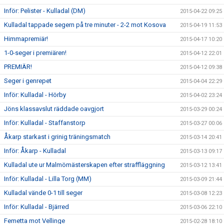
Inför: Pelister - Kulladal (DM)
2015-04-22 09:25
Kulladal tappade segern på tre minuter - 2-2 mot Kosova
2015-04-19 11:53
Himmapremiär!
2015-04-17 10:20
1-0-seger i premiären!
2015-04-12 22:01
PREMIÄR!
2015-04-12 09:38
Seger i genrepet
2015-04-04 22:29
Inför: Kulladal - Hörby
2015-04-02 23:24
Jöns klassavslut räddade oavgjort
2015-03-29 00:24
Inför: Kulladal - Staffanstorp
2015-03-27 00:06
Åkarp starkast i grinig träningsmatch
2015-03-14 20:41
Inför: Åkarp - Kulladal
2015-03-13 09:17
Kulladal ute ur Malmömästerskapen efter straffläggning
2015-03-12 13:41
Inför: Kulladal - Lilla Torg (MM)
2015-03-09 21:44
Kulladal vände 0-1 till seger
2015-03-08 12:23
Inför: Kulladal - Bjärred
2015-03-06 22:10
Femetta mot Vellinge
2015-02-28 18:10