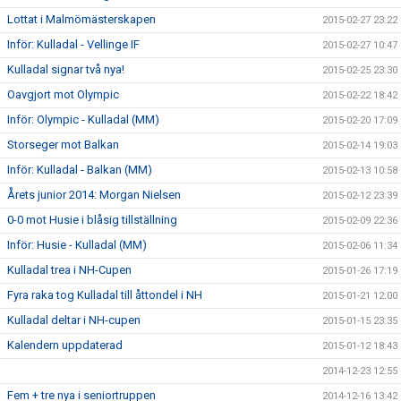
Lottat i Malmömästerskapen
2015-02-27 23:22
Inför: Kulladal - Vellinge IF
2015-02-27 10:47
Kulladal signar två nya!
2015-02-25 23:30
Oavgjort mot Olympic
2015-02-22 18:42
Inför: Olympic - Kulladal (MM)
2015-02-20 17:09
Storseger mot Balkan
2015-02-14 19:03
Inför: Kulladal - Balkan (MM)
2015-02-13 10:58
Årets junior 2014: Morgan Nielsen
2015-02-12 23:39
0-0 mot Husie i blåsig tillställning
2015-02-09 22:36
Inför: Husie - Kulladal (MM)
2015-02-06 11:34
Kulladal trea i NH-Cupen
2015-01-26 17:19
Fyra raka tog Kulladal till åttondel i NH
2015-01-21 12:00
Kulladal deltar i NH-cupen
2015-01-15 23:35
Kalendern uppdaterad
2015-01-12 18:43
2014-12-23 12:55
Fem + tre nya i seniortruppen
2014-12-16 13:42