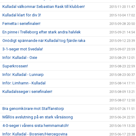
Kulladal välkomnar Sebastian Rask till klubben!
2015-11-20 11:47
Kulladal klart för div 3!
2015-10-04 17:02
Femetta i seriefinalen!
2015-09-28 20:50
En pinne i Trelleborg efter stark andra halvlek
2015-09-21 14:54
Onödigt spännande när Kulladal tog fjärde raka
2015-09-12 23:39
3-1-seger mot Svedala!
2015-09-07 23:59
Inför: Kulladal - Oxie
2015-08-29 12:01
Superkrossen!
2015-08-23 22:59
Inför: Kulladal - Lunnarp
2015-08-23 00:37
Inför: Limhamn - Kulladal
2015-08-14 17:11
Kulladalsseger i seriefinalen!
2015-08-09 13:21
2015-08-07 12:50
Bra genomkörare mot Staffanstorp
2015-07-26 11:51
Mållös avslutning på en stark vårsäsong
2015-06-24 22:51
4-0-seger i vårens sista hemmamatch!
2015-06-19 13:20
Inför: Kulladal - Bosnien/Hercegovina
2015-06-17 23:38