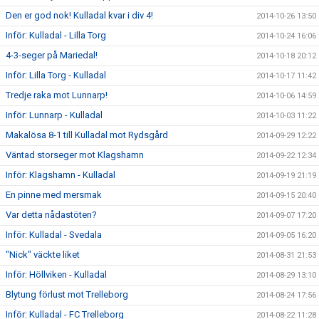
Den er god nok! Kulladal kvar i div 4!
2014-10-26 13:50
Inför: Kulladal - Lilla Torg
2014-10-24 16:06
4-3-seger på Mariedal!
2014-10-18 20:12
Inför: Lilla Torg - Kulladal
2014-10-17 11:42
Tredje raka mot Lunnarp!
2014-10-06 14:59
Inför: Lunnarp - Kulladal
2014-10-03 11:22
Makalösa 8-1 till Kulladal mot Rydsgård
2014-09-29 12:22
Väntad storseger mot Klagshamn
2014-09-22 12:34
Inför: Klagshamn - Kulladal
2014-09-19 21:19
En pinne med mersmak
2014-09-15 20:40
Var detta nådastöten?
2014-09-07 17:20
Inför: Kulladal - Svedala
2014-09-05 16:20
"Nick" väckte liket
2014-08-31 21:53
Inför: Höllviken - Kulladal
2014-08-29 13:10
Blytung förlust mot Trelleborg
2014-08-24 17:56
Inför: Kulladal - FC Trelleborg
2014-08-22 11:28