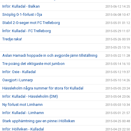
Inför: Kulladal - Balkan
2015-06-12 14:25
Snöplig 0-1-förlust i Öja
2015-06-08 10:47
Stabil 2-0-seger mot FC Trelleborg
2015-05-31 01:12
Ïnför: Kulladal - FC Trelleborg
2015-05-29 11:07
Tredje raka!
2015-05-26 00:59
2015-05-25 13:16
Aslan Hamadi hoppade in och avgjorde jämn tillställning
2015-05-22 11:28
Tre poäng det viktigaste mot jumbon
2015-05-14 16:10
Inför: Oxie - Kulladal
2015-05-12 19:37
Oavgjort i Lunnarp
2015-05-10 14:26
Hässleholm några nummer för stora för Kulladal
2015-05-05 23:24
Inför: Kulladal - Hässleholm (DM)
2015-05-04 23:06
Ny förlust mot Limhamn
2015-05-03 10:34
Inför: Kulladal - Limhamn
2015-05-01 21:57
Stark upphämtning gav en pinne i Höllviken
2015-04-25 00:48
Inför: Höllviken - Kulladal
2015-04-23 22:50