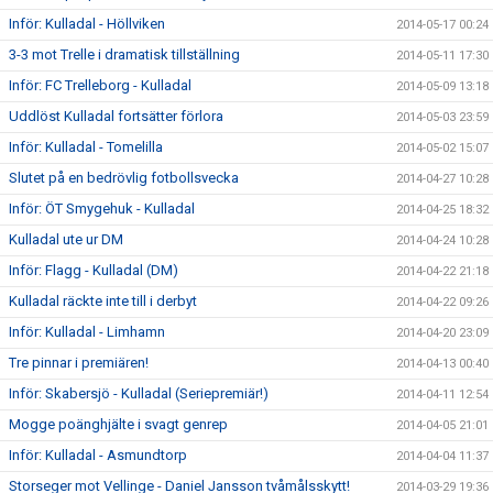
Inför: Kulladal - Höllviken
2014-05-17 00:24
3-3 mot Trelle i dramatisk tillställning
2014-05-11 17:30
Inför: FC Trelleborg - Kulladal
2014-05-09 13:18
Uddlöst Kulladal fortsätter förlora
2014-05-03 23:59
Inför: Kulladal - Tomelilla
2014-05-02 15:07
Slutet på en bedrövlig fotbollsvecka
2014-04-27 10:28
Inför: ÖT Smygehuk - Kulladal
2014-04-25 18:32
Kulladal ute ur DM
2014-04-24 10:28
Inför: Flagg - Kulladal (DM)
2014-04-22 21:18
Kulladal räckte inte till i derbyt
2014-04-22 09:26
Inför: Kulladal - Limhamn
2014-04-20 23:09
Tre pinnar i premiären!
2014-04-13 00:40
Inför: Skabersjö - Kulladal (Seriepremiär!)
2014-04-11 12:54
Mogge poänghjälte i svagt genrep
2014-04-05 21:01
Inför: Kulladal - Asmundtorp
2014-04-04 11:37
Storseger mot Vellinge - Daniel Jansson tvåmålsskytt!
2014-03-29 19:36