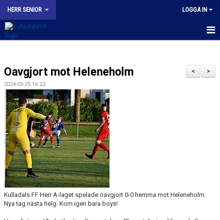
HERR SENIOR
LOGGA IN
HEM
Oavgjort mot Heleneholm
NYHETER
<
>
2024-05-25 16:22
KALENDER
TRUPPEN
BILDGALLERI
KONTAKT
MATCHER
Kulladals FF Herr A-laget spelade oavgjort 0-0 hemma mot Heleneholm.
KFF HERR A INSTAGRAM
Nya tag nästa helg. Kom igen bara boys!