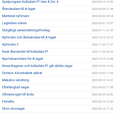
Spelprogram Kulladals FF Herr A Div. 4
2023-03-19 10:39
Återvändare till A-laget
2023-03-09 21:48
Meriterat nyförvärv
2023-02-02 23:18
Lagledare sökes
2023-02-01 15:07
Slutgiltigt serieindelningsförslag
2023-01-11 21:49
Nyförvärv och återvändare till A-laget
2022-12-10 10:12
Nyförvärv 2
2022-11-04 17:27
Rask återvänder till Kulladals FF
2022-11-03 22:03
Nya tränare klara för A-laget
2022-10-19 13:38
Nisse Bagaren och Kulladals FF går skilda vägar
2022-10-05 14:39
Division 4-kontraktet säkrat
2022-10-02 17:44
Makalös vändning
2022-09-10 16:07
Efterlängtad seger
2022-09-03 17:58
Vårsäsongen till ända
2022-06-23 22:06
Femetta
2022-05-19 13:30
Skön storseger
2022-05-14 17:25