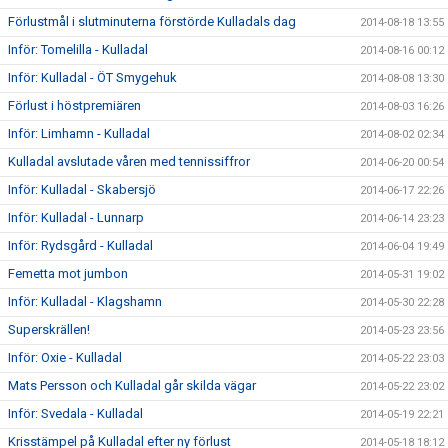
Förlustmål i slutminuterna förstörde Kulladals dag
2014-08-18 13:55
Inför: Tomelilla - Kulladal
2014-08-16 00:12
Inför: Kulladal - ÖT Smygehuk
2014-08-08 13:30
Förlust i höstpremiären
2014-08-03 16:26
Inför: Limhamn - Kulladal
2014-08-02 02:34
Kulladal avslutade våren med tennissiffror
2014-06-20 00:54
Inför: Kulladal - Skabersjö
2014-06-17 22:26
Inför: Kulladal - Lunnarp
2014-06-14 23:23
Inför: Rydsgård - Kulladal
2014-06-04 19:49
Femetta mot jumbon
2014-05-31 19:02
Inför: Kulladal - Klagshamn
2014-05-30 22:28
Superskrällen!
2014-05-23 23:56
Inför: Oxie - Kulladal
2014-05-22 23:03
Mats Persson och Kulladal går skilda vägar
2014-05-22 23:02
Inför: Svedala - Kulladal
2014-05-19 22:21
Krisstämpel på Kulladal efter ny förlust
2014-05-18 18:12