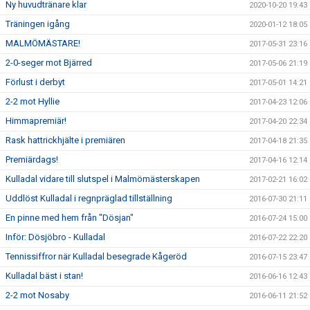
Ny huvudtränare klar
2020-10-20 19:43
Träningen igång
2020-01-12 18:05
MALMÖMÄSTARE!
2017-05-31 23:16
2-0-seger mot Bjärred
2017-05-06 21:19
Förlust i derbyt
2017-05-01 14:21
2-2 mot Hyllie
2017-04-23 12:06
Himmapremiär!
2017-04-20 22:34
Rask hattrickhjälte i premiären
2017-04-18 21:35
Premiärdags!
2017-04-16 12:14
Kulladal vidare till slutspel i Malmömästerskapen
2017-02-21 16:02
Uddlöst Kulladal i regnpräglad tillställning
2016-07-30 21:11
En pinne med hem från "Dösjan"
2016-07-24 15:00
Inför: Dösjöbro - Kulladal
2016-07-22 22:20
Tennissiffror när Kulladal besegrade Kågeröd
2016-07-15 23:47
Kulladal bäst i stan!
2016-06-16 12:43
2-2 mot Nosaby
2016-06-11 21:52