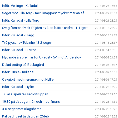
Inför: Vellinge - Kulladal
2014-03-28 17:53
Seger mot Lilla Torg - men knappast mycket mer än så
2014-03-22 23:39
Inför: Kulladal - Lilla Torg
2014-03-21 23:29
Svag förstahalvlek följdes av klart bättre andra - 1-1 igen!
2014-03-18 23:00
Inför: Kulladal - Flagg
2014-03-18 11:27
Två pytsar av Tobinho i 3-2-seger
2014-03-15 23:37
Inför: Kulladal - Bjärred
2014-03-14 18:35
Flygande årspremiär för U-laget - 5-1 mot Anderslöv
2014-03-09 21:39
Delad poäng på Bäckagård
2014-03-08 18:17
Inför: Husie - Kulladal
2014-03-07 10:38
Oavgjort med mersmak mot Hyllie
2014-03-01 17:29
Inför: Kulladal - Hyllie
2014-02-28 18:00
Till alla spelare i seniortruppen
2014-02-26 22:50
19.30 på tisdagar från och med 4mars
2014-02-26 11:39
3-0-seger mot Klagshamn
2014-02-23 16:23
Kallbadhuset tisdag den 25feb
2014-02-23 16:23