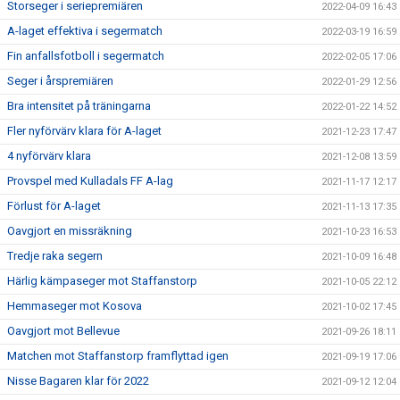
Storseger i seriepremiären
2022-04-09 16:43
A-laget effektiva i segermatch
2022-03-19 16:59
Fin anfallsfotboll i segermatch
2022-02-05 17:06
Seger i årspremiären
2022-01-29 12:56
Bra intensitet på träningarna
2022-01-22 14:52
Fler nyförvärv klara för A-laget
2021-12-23 17:47
4 nyförvärv klara
2021-12-08 13:59
Provspel med Kulladals FF A-lag
2021-11-17 12:17
Förlust för A-laget
2021-11-13 17:35
Oavgjort en missräkning
2021-10-23 16:53
Tredje raka segern
2021-10-09 16:48
Härlig kämpaseger mot Staffanstorp
2021-10-05 22:12
Hemmaseger mot Kosova
2021-10-02 17:45
Oavgjort mot Bellevue
2021-09-26 18:11
Matchen mot Staffanstorp framflyttad igen
2021-09-19 17:06
Nisse Bagaren klar för 2022
2021-09-12 12:04