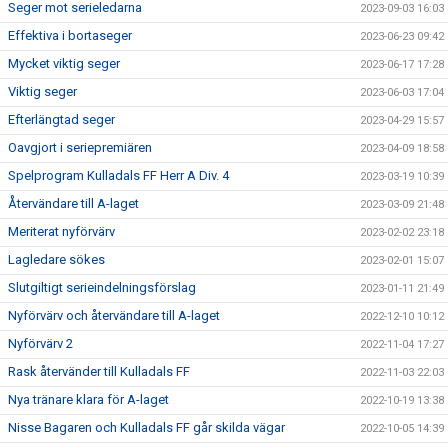
Seger mot serieledarna
2023-09-03 16:03
Effektiva i bortaseger
2023-06-23 09:42
Mycket viktig seger
2023-06-17 17:28
Viktig seger
2023-06-03 17:04
Efterlängtad seger
2023-04-29 15:57
Oavgjort i seriepremiären
2023-04-09 18:58
Spelprogram Kulladals FF Herr A Div. 4
2023-03-19 10:39
Återvändare till A-laget
2023-03-09 21:48
Meriterat nyförvärv
2023-02-02 23:18
Lagledare sökes
2023-02-01 15:07
Slutgiltigt serieindelningsförslag
2023-01-11 21:49
Nyförvärv och återvändare till A-laget
2022-12-10 10:12
Nyförvärv 2
2022-11-04 17:27
Rask återvänder till Kulladals FF
2022-11-03 22:03
Nya tränare klara för A-laget
2022-10-19 13:38
Nisse Bagaren och Kulladals FF går skilda vägar
2022-10-05 14:39