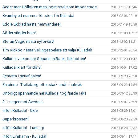
Seger mot Höllviken men inget spel som imponerade
2016-02-17 13:46
Kvarnby ett nummer för stort för Kulladal
2016-02-06 22:10
Eddie Ekblad nästa hemvändare!
2016-01-19 15:58
Söder vänder hem!
2015-12-08 16:27
Stefan Vagic nästa nyförvärv!
2015-12-02 11:21
Tim Rickbo nästa Vellingespelare att välja Kulladal!
2015-12-01 20:54
Kulladal välkomnar Sebastian Rask till klubben!
2015-11-20 11:47
Kulladal klart för div 3!
2015-10-04 17:02
Femetta i seriefinalen!
2015-09-28 20:50
En pinne i Trelleborg efter stark andra halvlek
2015-09-21 14:54
Onödigt spännande när Kulladal tog fjärde raka
2015-09-12 23:39
3-1-seger mot Svedala!
2015-09-07 23:59
Inför: Kulladal - Oxie
2015-08-29 12:01
Superkrossen!
2015-08-23 22:59
Inför: Kulladal - Lunnarp
2015-08-23 00:37
Inför: Limhamn - Kulladal
2015-08-14 17:11