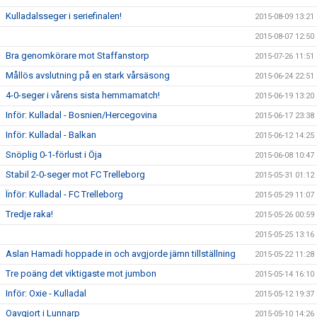
Kulladalsseger i seriefinalen!
2015-08-09 13:21
2015-08-07 12:50
Bra genomkörare mot Staffanstorp
2015-07-26 11:51
Mållös avslutning på en stark vårsäsong
2015-06-24 22:51
4-0-seger i vårens sista hemmamatch!
2015-06-19 13:20
Inför: Kulladal - Bosnien/Hercegovina
2015-06-17 23:38
Inför: Kulladal - Balkan
2015-06-12 14:25
Snöplig 0-1-förlust i Öja
2015-06-08 10:47
Stabil 2-0-seger mot FC Trelleborg
2015-05-31 01:12
Ïnför: Kulladal - FC Trelleborg
2015-05-29 11:07
Tredje raka!
2015-05-26 00:59
2015-05-25 13:16
Aslan Hamadi hoppade in och avgjorde jämn tillställning
2015-05-22 11:28
Tre poäng det viktigaste mot jumbon
2015-05-14 16:10
Inför: Oxie - Kulladal
2015-05-12 19:37
Oavgjort i Lunnarp
2015-05-10 14:26