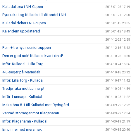
Kulladal trea i NH-Cupen
2015-01-26 17:19
Fyra raka tog Kulladal till åttondel i NH
2015-01-21 12:00
Kulladal deltar i NH-cupen
2015-01-15 23:35
Kalendern uppdaterad
2015-01-12 18:43
2014-12-23 12:55
Fem + tre nya i seniortruppen
2014-12-16 13:42
Den er god nok! Kulladal kvar i div 4!
2014-10-26 13:50
Inför: Kulladal - Lilla Torg
2014-10-24 16:06
4-3-seger på Mariedal!
2014-10-18 20:12
Inför: Lilla Torg - Kulladal
2014-10-17 11:42
Tredje raka mot Lunnarp!
2014-10-06 14:59
Inför: Lunnarp - Kulladal
2014-10-03 11:22
Makalösa 8-1 till Kulladal mot Rydsgård
2014-09-29 12:22
Väntad storseger mot Klagshamn
2014-09-22 12:34
Inför: Klagshamn - Kulladal
2014-09-19 21:19
En pinne med mersmak
2014-09-15 20:40