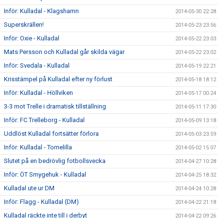
Inför: Kulladal - Klagshamn
2014-05-30 22:28
Superskrällen!
2014-05-23 23:56
Inför: Oxie - Kulladal
2014-05-22 23:03
Mats Persson och Kulladal går skilda vägar
2014-05-22 23:02
Inför: Svedala - Kulladal
2014-05-19 22:21
Krisstämpel på Kulladal efter ny förlust
2014-05-18 18:12
Inför: Kulladal - Höllviken
2014-05-17 00:24
3-3 mot Trelle i dramatisk tillställning
2014-05-11 17:30
Inför: FC Trelleborg - Kulladal
2014-05-09 13:18
Uddlöst Kulladal fortsätter förlora
2014-05-03 23:59
Inför: Kulladal - Tomelilla
2014-05-02 15:07
Slutet på en bedrövlig fotbollsvecka
2014-04-27 10:28
Inför: ÖT Smygehuk - Kulladal
2014-04-25 18:32
Kulladal ute ur DM
2014-04-24 10:28
Inför: Flagg - Kulladal (DM)
2014-04-22 21:18
Kulladal räckte inte till i derbyt
2014-04-22 09:26