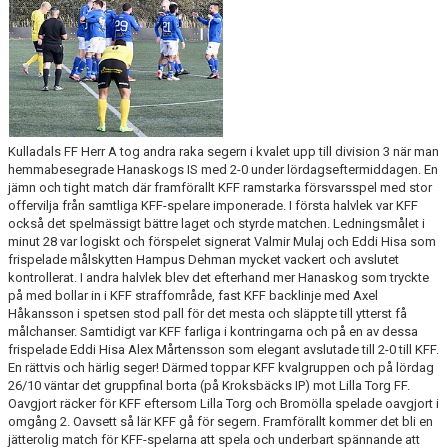
Kulladals FF Herr A tog andra raka segern i kvalet upp till division 3 när man
hemmabesegrade Hanaskogs IS med 2-0 under lördagseftermiddagen. En
jämn och tight match där framförallt KFF ramstarka försvarsspel med stor
offervilja från samtliga KFF-spelare imponerade. I första halvlek var KFF
också det spelmässigt bättre laget och styrde matchen. Ledningsmålet i
minut 28 var logiskt och förspelet signerat Valmir Mulaj och Eddi Hisa som
frispelade målskytten Hampus Dehman mycket vackert och avslutet
kontrollerat. I andra halvlek blev det efterhand mer Hanaskog som tryckte
på med bollar in i KFF straffområde, fast KFF backlinje med Axel
Håkansson i spetsen stod pall för det mesta och släppte till ytterst få
målchanser. Samtidigt var KFF farliga i kontringarna och på en av dessa
frispelade Eddi Hisa Alex Mårtensson som elegant avslutade till 2-0 till KFF.
En rättvis och härlig seger! Därmed toppar KFF kvalgruppen och på lördag
26/10 väntar det gruppfinal borta (på Kroksbäcks IP) mot Lilla Torg FF.
Oavgjort räcker för KFF eftersom Lilla Torg och Bromölla spelade oavgjort i
omgång 2. Oavsett så lär KFF gå för segern. Framförallt kommer det bli en
jätterolig match för KFF-spelarna att spela och underbart spännande att