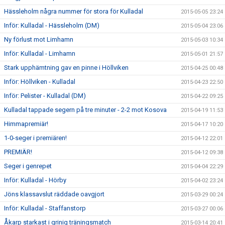
Hässleholm några nummer för stora för Kulladal
2015-05-05 23:24
Inför: Kulladal - Hässleholm (DM)
2015-05-04 23:06
Ny förlust mot Limhamn
2015-05-03 10:34
Inför: Kulladal - Limhamn
2015-05-01 21:57
Stark upphämtning gav en pinne i Höllviken
2015-04-25 00:48
Inför: Höllviken - Kulladal
2015-04-23 22:50
Inför: Pelister - Kulladal (DM)
2015-04-22 09:25
Kulladal tappade segern på tre minuter - 2-2 mot Kosova
2015-04-19 11:53
Himmapremiär!
2015-04-17 10:20
1-0-seger i premiären!
2015-04-12 22:01
PREMIÄR!
2015-04-12 09:38
Seger i genrepet
2015-04-04 22:29
Inför: Kulladal - Hörby
2015-04-02 23:24
Jöns klassavslut räddade oavgjort
2015-03-29 00:24
Inför: Kulladal - Staffanstorp
2015-03-27 00:06
Åkarp starkast i grinig träningsmatch
2015-03-14 20:41