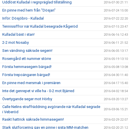
Uddlöst Kulladal i regnpräglad tillställning
2016-07-30 21:11
En pinne med hem från "Dösjan"
2016-07-24 15:00
Inför: Dösjöbro - Kulladal
2016-07-22 22:20
Tennissiffror när Kulladal besegrade Kågeröd
2016-07-15 23:47
Kulladal bäst i stan!
2016-06-16 12:43
2-2 mot Nosaby
2016-06-11 21:52
Sen vändning säkrade segern!
2016-06-05 13:17
Rosengård ett nummer större
2016-05-19 13:10
Första hemmasegern bärgad!
2016-05-08 13:08
Första trepoängaren bärgad!
2016-04-30 11:40
En pinne med mersmak i premiären
2016-04-17 15:40
Inte det genrepet vi ville ha - 0-2 mot Bjärred
2016-04-02 18:54
Övertygande seger mot Hörby
2016-03-20 13:27
Calle Nelins straffräddning avgörande när Kulladal segrade
2016-03-06 15:21
i Veberöd
Raskt hattrick säkrade himmasegern!
2016-02-29 22:07
Stark slutforcering gav en pinne i sista MM-matchen
2016-02-20 21:12