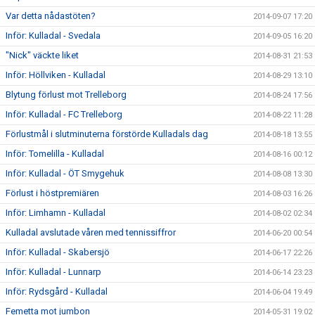
Var detta nådastöten?
2014-09-07 17:20
Inför: Kulladal - Svedala
2014-09-05 16:20
"Nick" väckte liket
2014-08-31 21:53
Inför: Höllviken - Kulladal
2014-08-29 13:10
Blytung förlust mot Trelleborg
2014-08-24 17:56
Inför: Kulladal - FC Trelleborg
2014-08-22 11:28
Förlustmål i slutminuterna förstörde Kulladals dag
2014-08-18 13:55
Inför: Tomelilla - Kulladal
2014-08-16 00:12
Inför: Kulladal - ÖT Smygehuk
2014-08-08 13:30
Förlust i höstpremiären
2014-08-03 16:26
Inför: Limhamn - Kulladal
2014-08-02 02:34
Kulladal avslutade våren med tennissiffror
2014-06-20 00:54
Inför: Kulladal - Skabersjö
2014-06-17 22:26
Inför: Kulladal - Lunnarp
2014-06-14 23:23
Inför: Rydsgård - Kulladal
2014-06-04 19:49
Femetta mot jumbon
2014-05-31 19:02