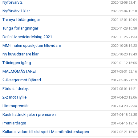
Nyförvärv 2
2020-12-08 21:41
Nyförvärv 1 klar
2020-12-04 15:18
Tre nya förlängningar
2020-12-01 10:04
Tunga förlängningar
2020-11-28 10:38
Definitiv serieindelning 2021
2020-11-25 21:33
MM-finalen uppskjuten tillsvidare
2020-10-28 14:23
Ny huvudtränare klar
2020-10-20 19:43
Träningen igång
2020-01-12 18:05
MALMÖMÄSTARE!
2017-05-31 23:16
2-0-seger mot Bjärred
2017-05-06 21:19
Förlust i derbyt
2017-05-01 14:21
2-2 mot Hyllie
2017-04-23 12:06
Himmapremiär!
2017-04-20 22:34
Rask hattrickhjälte i premiären
2017-04-18 21:35
Premiärdags!
2017-04-16 12:14
Kulladal vidare till slutspel i Malmömästerskapen
2017-02-21 16:02