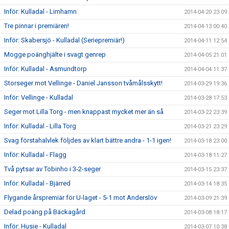
Inför: Kulladal - Limhamn
2014-04-20 23:09
Tre pinnar i premiären!
2014-04-13 00:40
Inför: Skabersjö - Kulladal (Seriepremiär!)
2014-04-11 12:54
Mogge poänghjälte i svagt genrep
2014-04-05 21:01
Inför: Kulladal - Asmundtorp
2014-04-04 11:37
Storseger mot Vellinge - Daniel Jansson tvåmålsskytt!
2014-03-29 19:36
Inför: Vellinge - Kulladal
2014-03-28 17:53
Seger mot Lilla Torg - men knappast mycket mer än så
2014-03-22 23:39
Inför: Kulladal - Lilla Torg
2014-03-21 23:29
Svag förstahalvlek följdes av klart bättre andra - 1-1 igen!
2014-03-18 23:00
Inför: Kulladal - Flagg
2014-03-18 11:27
Två pytsar av Tobinho i 3-2-seger
2014-03-15 23:37
Inför: Kulladal - Bjärred
2014-03-14 18:35
Flygande årspremiär för U-laget - 5-1 mot Anderslöv
2014-03-09 21:39
Delad poäng på Bäckagård
2014-03-08 18:17
Inför: Husie - Kulladal
2014-03-07 10:38