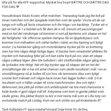
titta på för alla KFF-supportrar. Mycket bra boys! BÄTTRE OCH BÄTTRE DAG
FÖR DAG 💙
Huvudtränare Vlado Kostic efter matchen:
"Hanaskog hade jag lite koll på
innan matchen och det speglade matchen som de spelar. Visste att de var
tunga och tuffa på fasta situationer och lite tröga i sin backlinje. Tycker att vi
gör en helt ok 1:a halvlek och får dem dit vi vill. Genom ett passningsspel
med en hel del vändningar så kommer vi runt på kanterna och skapar en hel
del farligheter. Vår offensiva spelare Hampus får en djupledspass och
kommer mot målvakten och sätter bollen i nätet, en bra löpning och kyligt
avslut. 2:a halvlek kör igång och motståndarna trycker på för en kvittering
men har inte några riktigt farliga lägen. Vi backar hem omedvetet alldeles för
mycket och Hanaskog fyller på och kan sätta tryck på oss utan att skapa
några solklara lägen. Blev lite turbulent i vårt straffområde någon gång men
de lyckades inte riktigt. När ett lag trycker upp så skapas det en hel del
omställningar där vi har ett antal chanser som skulle resulterat i mål. I en av
omställningarna så är bollen till sist hos vår terminator Alex som kyligt
snurrar bort målvakt och någon back innan han lägger bollen i mål. 2-0 är
resultatet och vi håller undan till sista matchminuten. Bra och tight i
defensiven, bra jobb på mitten och anfallsspelet var bra med chanserna vi
hade borde vi gjort något mål till. Avbytarna som kom in gjorde jobbet som
skulle göras. Bra jobbat Boizzz nu kör vi mot nästa mål som är Lilla torg i en
avslutande match på Lördag. Kom ner och stötta oss på Kroksbäcks IP."
Tack Kulladals FF egna mästerfotograf Inge Kvist för de fina