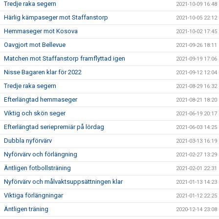
Tredje raka segern
2021-10-09 16:48
Härlig kämpaseger mot Staffanstorp
2021-10-05 22:12
Hemmaseger mot Kosova
2021-10-02 17:45
Oavgjort mot Bellevue
2021-09-26 18:11
Matchen mot Staffanstorp framflyttad igen
2021-09-19 17:06
Nisse Bagaren klar för 2022
2021-09-12 12:04
Tredje raka segern
2021-08-29 16:32
Efterlängtad hemmaseger
2021-08-21 18:20
Viktig och skön seger
2021-06-19 20:17
Efterlängtad seriepremiär på lördag
2021-06-03 14:25
Dubbla nyförvärv
2021-03-13 16:19
Nyförvärv och förlängning
2021-02-27 13:29
Äntligen fotbollsträning
2021-02-01 22:31
Nyförvärv och målvaktsuppsättningen klar
2021-01-13 14:23
Viktiga förlängningar
2021-01-12 22:25
Äntligen träning
2020-12-14 23:08