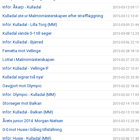
Inför: Åkarp - Kulladal
2015-03-13 09:17
Kulladal ute ur Malmömästerskapen efter straffläggning
2015-03-12 13:41
Inför: Kulladal - Lilla Torg (MM)
2015-03-09 21:44
Kulladal vände 0-1 till seger
2015-03-08 12:23
Inför: Kulladal - Bjärred
2015-03-06 22:10
Femetta mot Vellinge
2015-02-28 18:10
Lottat i Malmömästerskapen
2015-02-27 23:22
Inför: Kulladal - Vellinge IF
2015-02-27 10:47
Kulladal signar två nya!
2015-02-25 23:30
Oavgjort mot Olympic
2015-02-22 18:42
Inför: Olympic - Kulladal (MM)
2015-02-20 17:09
Storseger mot Balkan
2015-02-14 19:03
Inför: Kulladal - Balkan (MM)
2015-02-13 10:58
Årets junior 2014: Morgan Nielsen
2015-02-12 23:39
0-0 mot Husie i blåsig tillställning
2015-02-09 22:36
Inför: Husie - Kulladal (MM)
2015-02-06 11:34