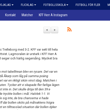
POJKLAG
FLICKLAG
FOTBOLLSSKOLA
FOTBOLL FÖR FLER
M
Kontakt
Matcher
KFF Herr A Instagram
<
>
elleborg med 3-2. KFF var sett till hela
tvist. Lagmoralen är urstark i KFF Herr A
d seger och härlig segersång. Mycket bra
mot tabelltrean blev en rysare. Det var en
len då Åkarp som låg på samma poäng
var en riktigt skön vinst idag. Matchen i
uten. Tycker att vi skapade fler farliga lägen
 inte in. Det skulle dröja till den 39:e
ryckte bollen i mål. Halvlek 1-1. Vi
le sig inte, de bra chanserna vi hade
aff där bollen sköts på målvaktens högra
et en tilltrasslad situation där bollen dyker