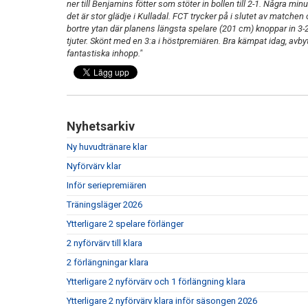
ner till Benjamins fötter som stöter in bollen till 2-1. Några m
det är stor glädje i Kulladal. FCT trycker på i slutet av matche
bortre ytan där planens längsta spelare (201 cm) knoppar in 3-2
tjuter. Skönt med en 3:a i höstpremiären. Bra kämpat idag, av
fantastiska inhopp."
Nyhetsarkiv
Ny huvudtränare klar
Nyförvärv klar
Inför seriepremiären
Träningsläger 2026
Ytterligare 2 spelare förlänger
2 nyförvärv till klara
2 förlängningar klara
Ytterligare 2 nyförvärv och 1 förlängning klara
Ytterligare 2 nyförvärv klara inför säsongen 2026