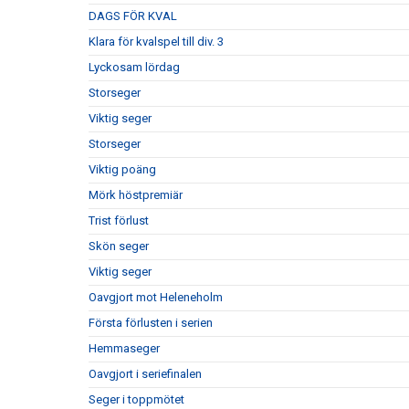
DAGS FÖR KVAL
Klara för kvalspel till div. 3
Lyckosam lördag
Storseger
Viktig seger
Storseger
Viktig poäng
Mörk höstpremiär
Trist förlust
Skön seger
Viktig seger
Oavgjort mot Heleneholm
Första förlusten i serien
Hemmaseger
Oavgjort i seriefinalen
Seger i toppmötet