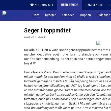
KULLADALS FF
HERR SENIOR
DAM SENIOR
Hem
Nyheter
Kalender
Truppen
Bildgalleri
Seger i toppmötet
2025-08-11 22:24
Kulladals FF Herr A vann söndagens toppmöte hemma mot Fc Tr
matchen det bättre laget mot en bra motståndare och vann rät
och fortsatt serieledning. Skönt att inleda höstsäsongen me
boys! 💙
Huvudtränare Vlado Kostic efter matchen:
"Dagens toppmatch 
måste-match för oss, med en vinst så skulle vi rycka i tabel
förlorade gårdagens match. FCT låg två poäng bakom oss så det 
helhet var en jämn tillställning där FCT tog ledningen i 15:e min
än vad motståndarna gjorde i första halvlek men bollen ville först
minuten då Johan blir framspelad av Omar och den förstnämnde t
fortsätter jobba på i andra halvlek och skapar lägen men det vil
stoppades av motståndarnas målvakt. I 70:e minuten får vi str
sida, bra räddning och vi får vänta på 2:an. I 79: e minuten blir d