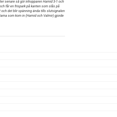
inuter senare så gör inhopparen Hamid 3-1 och
n och får en frispark på kanten som slås på
 och det blir spänning ända tills slutsignalen
bytarna som kom in (Hamid och Valmir) gjorde