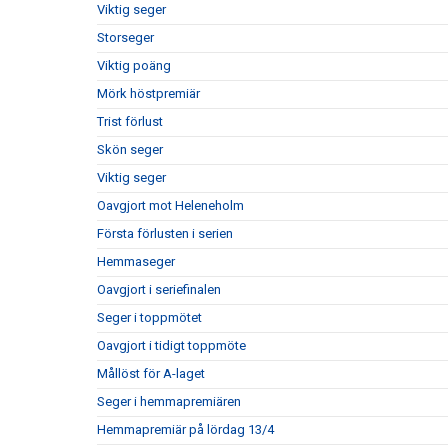
Viktig seger
Storseger
Viktig poäng
Mörk höstpremiär
Trist förlust
Skön seger
Viktig seger
Oavgjort mot Heleneholm
Första förlusten i serien
Hemmaseger
Oavgjort i seriefinalen
Seger i toppmötet
Oavgjort i tidigt toppmöte
Mållöst för A-laget
Seger i hemmapremiären
Hemmapremiär på lördag 13/4