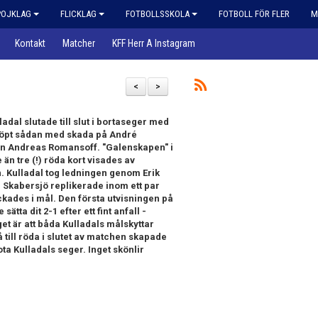
POJKLAG
FLICKLAG
FOTBOLLSSKOLA
FOTBOLL FÖR FLER
M
Kontakt
Matcher
KFF Herr A Instagram
<
>
dal slutade till slut i bortaseger med
yrköpt sådan med skada på André
n Andreas Romansoff. "Galenskapen" i
n tre (!) röda kort visades av
. Kulladal tog ledningen genom Erik
Skabersjö replikerade inom ett par
ckades i mål. Den första utvisningen på
sätta dit 2-1 efter ett fint anfall -
t är att båda Kulladals målskyttar
å till röda i slutet av matchen skapade
ta Kulladals seger. Inget skönlir