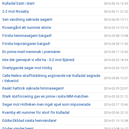
Kulladal bäst i stan!
2016-06-16 12:43
2-2 mot Nosaby
2016-06-11 21:52
Sen vändning säkrade segern!
2016-06-05 13:17
Rosengård ett nummer större
2016-05-19 13:10
Första hemmasegern bärgad!
2016-05-08 13:08
Första trepoängaren bärgad!
2016-04-30 11:40
En pinne med mersmak i premiären
2016-04-17 15:40
Inte det genrepet vi ville ha - 0-2 mot Bjärred
2016-04-02 18:54
Övertygande seger mot Hörby
2016-03-20 13:27
Calle Nelins straffräddning avgörande när Kulladal segrade
2016-03-06 15:21
i Veberöd
Raskt hattrick säkrade himmasegern!
2016-02-29 22:07
Stark slutforcering gav en pinne i sista MM-matchen
2016-02-20 21:12
Seger mot Höllviken men inget spel som imponerade
2016-02-17 13:46
Kvarnby ett nummer för stort för Kulladal
2016-02-06 22:10
Eddie Ekblad nästa hemvändare!
2016-01-19 15:58
Söder vänder hem!
2015-12-08 16:27