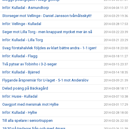
Inför: Kulladal - Asmundtorp
2014-04-04 11:37
Storseger mot Vellinge - Daniel Jansson tvåmålsskytt!
2014-03-29 19:36
Inför: Vellinge - Kulladal
2014-03-28 17:53
Seger mot Lilla Torg - men knappast mycket mer än så
2014-03-22 23:39
Inför: Kulladal - Lilla Torg
2014-03-21 23:29
Svag förstahalvlek följdes av klart bättre andra - 1-1 igen!
2014-03-18 23:00
Inför: Kulladal - Flagg
2014-03-18 11:27
Två pytsar av Tobinho i 3-2-seger
2014-03-15 23:37
Inför: Kulladal - Bjärred
2014-03-14 18:35
Flygande årspremiär för U-laget - 5-1 mot Anderslöv
2014-03-09 21:39
Delad poäng på Bäckagård
2014-03-08 18:17
Inför: Husie - Kulladal
2014-03-07 10:38
Oavgjort med mersmak mot Hyllie
2014-03-01 17:29
Inför: Kulladal - Hyllie
2014-02-28 18:00
Till alla spelare i seniortruppen
2014-02-26 22:50
19.30 på tisdagar från och med 4mars
2014-02-26 11:39