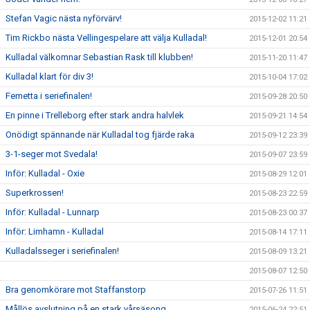
Stefan Vagic nästa nyförvärv!
2015-12-02 11:21
Tim Rickbo nästa Vellingespelare att välja Kulladal!
2015-12-01 20:54
Kulladal välkomnar Sebastian Rask till klubben!
2015-11-20 11:47
Kulladal klart för div 3!
2015-10-04 17:02
Femetta i seriefinalen!
2015-09-28 20:50
En pinne i Trelleborg efter stark andra halvlek
2015-09-21 14:54
Onödigt spännande när Kulladal tog fjärde raka
2015-09-12 23:39
3-1-seger mot Svedala!
2015-09-07 23:59
Inför: Kulladal - Oxie
2015-08-29 12:01
Superkrossen!
2015-08-23 22:59
Inför: Kulladal - Lunnarp
2015-08-23 00:37
Inför: Limhamn - Kulladal
2015-08-14 17:11
Kulladalsseger i seriefinalen!
2015-08-09 13:21
2015-08-07 12:50
Bra genomkörare mot Staffanstorp
2015-07-26 11:51
Mållös avslutning på en stark vårsäsong
2015-06-24 22:51