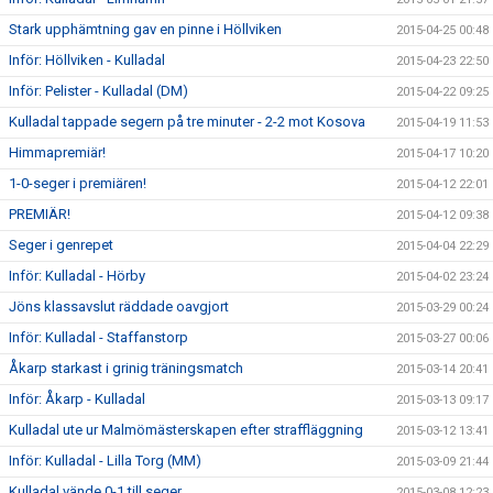
Stark upphämtning gav en pinne i Höllviken
2015-04-25 00:48
Inför: Höllviken - Kulladal
2015-04-23 22:50
Inför: Pelister - Kulladal (DM)
2015-04-22 09:25
Kulladal tappade segern på tre minuter - 2-2 mot Kosova
2015-04-19 11:53
Himmapremiär!
2015-04-17 10:20
1-0-seger i premiären!
2015-04-12 22:01
PREMIÄR!
2015-04-12 09:38
Seger i genrepet
2015-04-04 22:29
Inför: Kulladal - Hörby
2015-04-02 23:24
Jöns klassavslut räddade oavgjort
2015-03-29 00:24
Inför: Kulladal - Staffanstorp
2015-03-27 00:06
Åkarp starkast i grinig träningsmatch
2015-03-14 20:41
Inför: Åkarp - Kulladal
2015-03-13 09:17
Kulladal ute ur Malmömästerskapen efter straffläggning
2015-03-12 13:41
Inför: Kulladal - Lilla Torg (MM)
2015-03-09 21:44
Kulladal vände 0-1 till seger
2015-03-08 12:23