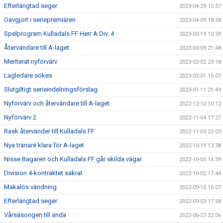
Efterlängtad seger
2023-04-29 15:57
Oavgjort i seriepremiären
2023-04-09 18:58
Spelprogram Kulladals FF Herr A Div. 4
2023-03-19 10:39
Återvändare till A-laget
2023-03-09 21:48
Meriterat nyförvärv
2023-02-02 23:18
Lagledare sökes
2023-02-01 15:07
Slutgiltigt serieindelningsförslag
2023-01-11 21:49
Nyförvärv och återvändare till A-laget
2022-12-10 10:12
Nyförvärv 2
2022-11-04 17:27
Rask återvänder till Kulladals FF
2022-11-03 22:03
Nya tränare klara för A-laget
2022-10-19 13:38
Nisse Bagaren och Kulladals FF går skilda vägar
2022-10-05 14:39
Division 4-kontraktet säkrat
2022-10-02 17:44
Makalös vändning
2022-09-10 16:07
Efterlängtad seger
2022-09-03 17:58
Vårsäsongen till ända
2022-06-23 22:06