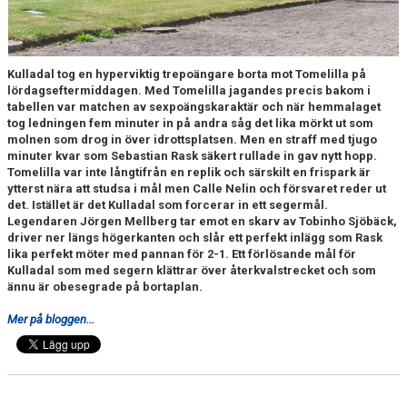
Kulladal tog en hyperviktig trepoängare borta mot Tomelilla på
lördagseftermiddagen. Med Tomelilla jagandes precis bakom i
tabellen var matchen av sexpoängskaraktär och när hemmalaget
tog ledningen fem minuter in på andra såg det lika mörkt ut som
molnen som drog in över idrottsplatsen. Men en straff med tjugo
minuter kvar som Sebastian Rask säkert rullade in gav nytt hopp.
Tomelilla var inte långtifrån en replik och särskilt en frispark är
ytterst nära att studsa i mål men Calle Nelin och försvaret reder ut
det. Istället är det Kulladal som forcerar in ett segermål.
Legendaren Jörgen Mellberg tar emot en skarv av Tobinho Sjöbäck,
driver ner längs högerkanten och slår ett perfekt inlägg som Rask
lika perfekt möter med pannan för 2-1. Ett förlösande mål för
Kulladal som med segern klättrar över återkvalstrecket och som
ännu är obesegrade på bortaplan.
Mer på bloggen...