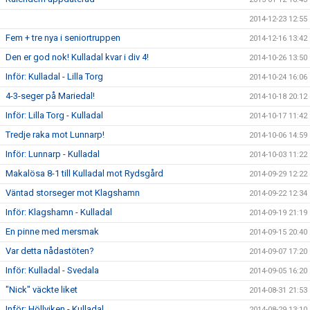
2014-12-23 12:55
Fem + tre nya i seniortruppen
2014-12-16 13:42
Den er god nok! Kulladal kvar i div 4!
2014-10-26 13:50
Inför: Kulladal - Lilla Torg
2014-10-24 16:06
4-3-seger på Mariedal!
2014-10-18 20:12
Inför: Lilla Torg - Kulladal
2014-10-17 11:42
Tredje raka mot Lunnarp!
2014-10-06 14:59
Inför: Lunnarp - Kulladal
2014-10-03 11:22
Makalösa 8-1 till Kulladal mot Rydsgård
2014-09-29 12:22
Väntad storseger mot Klagshamn
2014-09-22 12:34
Inför: Klagshamn - Kulladal
2014-09-19 21:19
En pinne med mersmak
2014-09-15 20:40
Var detta nådastöten?
2014-09-07 17:20
Inför: Kulladal - Svedala
2014-09-05 16:20
"Nick" väckte liket
2014-08-31 21:53
Inför: Höllviken - Kulladal
2014-08-29 13:10