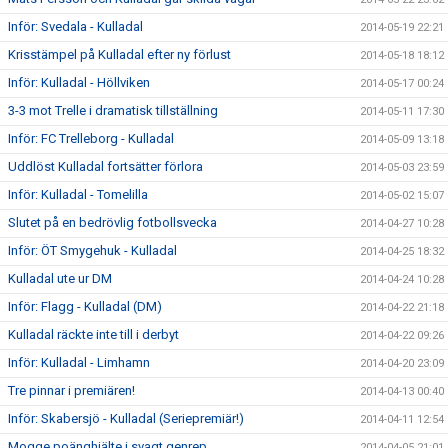
Inför: Svedala - Kulladal
2014-05-19 22:21
Krisstämpel på Kulladal efter ny förlust
2014-05-18 18:12
Inför: Kulladal - Höllviken
2014-05-17 00:24
3-3 mot Trelle i dramatisk tillställning
2014-05-11 17:30
Inför: FC Trelleborg - Kulladal
2014-05-09 13:18
Uddlöst Kulladal fortsätter förlora
2014-05-03 23:59
Inför: Kulladal - Tomelilla
2014-05-02 15:07
Slutet på en bedrövlig fotbollsvecka
2014-04-27 10:28
Inför: ÖT Smygehuk - Kulladal
2014-04-25 18:32
Kulladal ute ur DM
2014-04-24 10:28
Inför: Flagg - Kulladal (DM)
2014-04-22 21:18
Kulladal räckte inte till i derbyt
2014-04-22 09:26
Inför: Kulladal - Limhamn
2014-04-20 23:09
Tre pinnar i premiären!
2014-04-13 00:40
Inför: Skabersjö - Kulladal (Seriepremiär!)
2014-04-11 12:54
Mogge poänghjälte i svagt genrep
2014-04-05 21:01