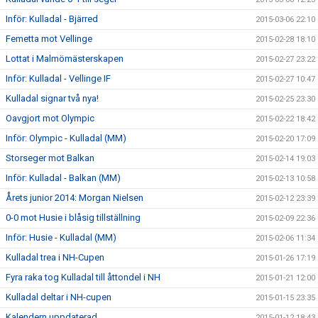
Inför: Kulladal - Bjärred
2015-03-06 22:10
Femetta mot Vellinge
2015-02-28 18:10
Lottat i Malmömästerskapen
2015-02-27 23:22
Inför: Kulladal - Vellinge IF
2015-02-27 10:47
Kulladal signar två nya!
2015-02-25 23:30
Oavgjort mot Olympic
2015-02-22 18:42
Inför: Olympic - Kulladal (MM)
2015-02-20 17:09
Storseger mot Balkan
2015-02-14 19:03
Inför: Kulladal - Balkan (MM)
2015-02-13 10:58
Årets junior 2014: Morgan Nielsen
2015-02-12 23:39
0-0 mot Husie i blåsig tillställning
2015-02-09 22:36
Inför: Husie - Kulladal (MM)
2015-02-06 11:34
Kulladal trea i NH-Cupen
2015-01-26 17:19
Fyra raka tog Kulladal till åttondel i NH
2015-01-21 12:00
Kulladal deltar i NH-cupen
2015-01-15 23:35
Kalendern uppdaterad
2015-01-12 18:43