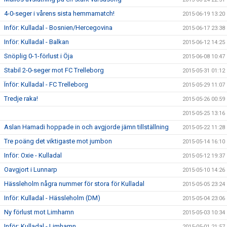
4-0-seger i vårens sista hemmamatch!
2015-06-19 13:20
Inför: Kulladal - Bosnien/Hercegovina
2015-06-17 23:38
Inför: Kulladal - Balkan
2015-06-12 14:25
Snöplig 0-1-förlust i Öja
2015-06-08 10:47
Stabil 2-0-seger mot FC Trelleborg
2015-05-31 01:12
Ïnför: Kulladal - FC Trelleborg
2015-05-29 11:07
Tredje raka!
2015-05-26 00:59
2015-05-25 13:16
Aslan Hamadi hoppade in och avgjorde jämn tillställning
2015-05-22 11:28
Tre poäng det viktigaste mot jumbon
2015-05-14 16:10
Inför: Oxie - Kulladal
2015-05-12 19:37
Oavgjort i Lunnarp
2015-05-10 14:26
Hässleholm några nummer för stora för Kulladal
2015-05-05 23:24
Inför: Kulladal - Hässleholm (DM)
2015-05-04 23:06
Ny förlust mot Limhamn
2015-05-03 10:34
Inför: Kulladal - Limhamn
2015-05-01 21:57