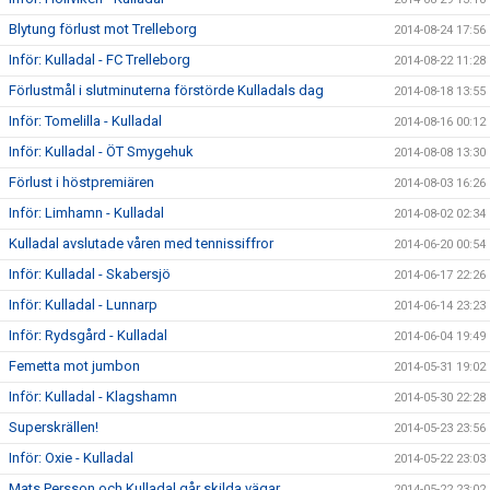
Blytung förlust mot Trelleborg
2014-08-24 17:56
Inför: Kulladal - FC Trelleborg
2014-08-22 11:28
Förlustmål i slutminuterna förstörde Kulladals dag
2014-08-18 13:55
Inför: Tomelilla - Kulladal
2014-08-16 00:12
Inför: Kulladal - ÖT Smygehuk
2014-08-08 13:30
Förlust i höstpremiären
2014-08-03 16:26
Inför: Limhamn - Kulladal
2014-08-02 02:34
Kulladal avslutade våren med tennissiffror
2014-06-20 00:54
Inför: Kulladal - Skabersjö
2014-06-17 22:26
Inför: Kulladal - Lunnarp
2014-06-14 23:23
Inför: Rydsgård - Kulladal
2014-06-04 19:49
Femetta mot jumbon
2014-05-31 19:02
Inför: Kulladal - Klagshamn
2014-05-30 22:28
Superskrällen!
2014-05-23 23:56
Inför: Oxie - Kulladal
2014-05-22 23:03
Mats Persson och Kulladal går skilda vägar
2014-05-22 23:02