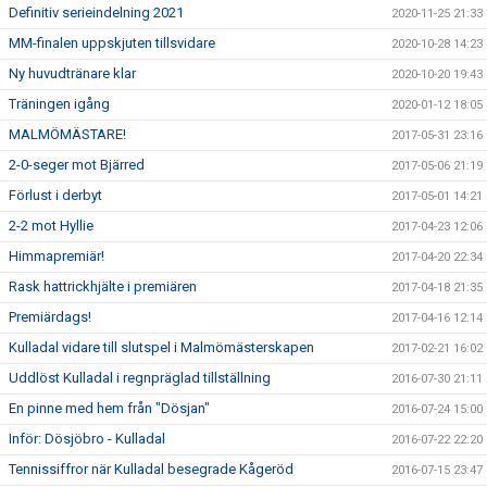
Definitiv serieindelning 2021
2020-11-25 21:33
MM-finalen uppskjuten tillsvidare
2020-10-28 14:23
Ny huvudtränare klar
2020-10-20 19:43
Träningen igång
2020-01-12 18:05
MALMÖMÄSTARE!
2017-05-31 23:16
2-0-seger mot Bjärred
2017-05-06 21:19
Förlust i derbyt
2017-05-01 14:21
2-2 mot Hyllie
2017-04-23 12:06
Himmapremiär!
2017-04-20 22:34
Rask hattrickhjälte i premiären
2017-04-18 21:35
Premiärdags!
2017-04-16 12:14
Kulladal vidare till slutspel i Malmömästerskapen
2017-02-21 16:02
Uddlöst Kulladal i regnpräglad tillställning
2016-07-30 21:11
En pinne med hem från "Dösjan"
2016-07-24 15:00
Inför: Dösjöbro - Kulladal
2016-07-22 22:20
Tennissiffror när Kulladal besegrade Kågeröd
2016-07-15 23:47