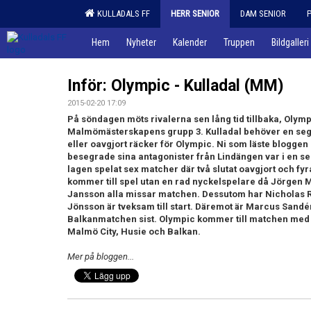
KULLADALS FF
HERR SENIOR
DAM SENIOR
Hem
Nyheter
Kalender
Truppen
Bildgalleri
Inför: Olympic - Kulladal (MM)
2015-02-20 17:09
På söndagen möts rivalerna sen lång tid tillbaka, Olympi
Malmömästerskapens grupp 3. Kulladal behöver en sege
eller oavgjort räcker för Olympic. Ni som läste bloggen i
besegrade sina antagonister från Lindängen var i en se
lagen spelat sex matcher där två slutat oavgjort och fy
kommer till spel utan en rad nyckelspelare då Jörgen 
Jansson alla missar matchen. Dessutom har Nicholas Re
Jönsson är tveksam till start. Däremot är Marcus Sandén 
Balkanmatchen sist. Olympic kommer till matchen med t
Malmö City, Husie och Balkan.
Mer på bloggen...