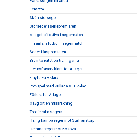
Vårsäsongen till ända
Femetta
Skön storseger
Storseger i seriepremiären
A-laget effektiva i segermatch
Fin anfallsfotboll i segermatch
Seger i årspremiären
Bra intensitet på träningarna
Fler nyförvärv klara för A-laget
4 nyförvärv klara
Provspel med Kulladals FF A-lag
Förlust för A-laget
Oavgjort en missräkning
Tredje raka segern
Härlig kämpaseger mot Staffanstorp
Hemmaseger mot Kosova