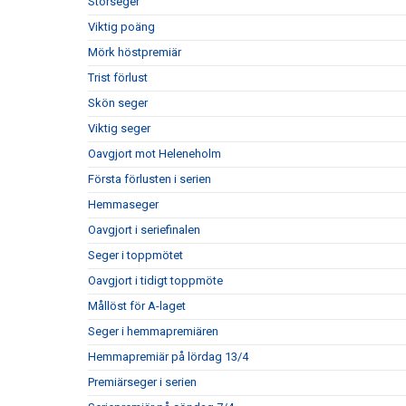
Storseger
Viktig poäng
Mörk höstpremiär
Trist förlust
Skön seger
Viktig seger
Oavgjort mot Heleneholm
Första förlusten i serien
Hemmaseger
Oavgjort i seriefinalen
Seger i toppmötet
Oavgjort i tidigt toppmöte
Mållöst för A-laget
Seger i hemmapremiären
Hemmapremiär på lördag 13/4
Premiärseger i serien