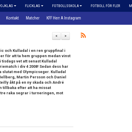
POJKLAG
FLICKLAG
FOTBOLLSSKOLA
FOTBOLL FÖR FLER
M
Kontakt
Matcher
KFF Herr A Instagram
<
>
c och Kulladal i en ren gruppfinal i
r för att ta hem gruppen medan vinst
 tisdags vet att senast Kulladal
riematch i div 4 2008! Sedan dess har
ra slutat med Olympicseger. Kulladal
Mellberg, Martin Persson och Daniel
illy åkt på en ny skada och André
tillbaka efter att ha missat
re raka segrar i turneringen, mot