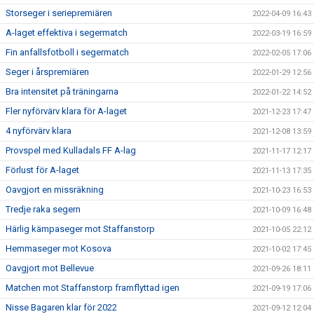
Storseger i seriepremiären
2022-04-09 16:43
A-laget effektiva i segermatch
2022-03-19 16:59
Fin anfallsfotboll i segermatch
2022-02-05 17:06
Seger i årspremiären
2022-01-29 12:56
Bra intensitet på träningarna
2022-01-22 14:52
Fler nyförvärv klara för A-laget
2021-12-23 17:47
4 nyförvärv klara
2021-12-08 13:59
Provspel med Kulladals FF A-lag
2021-11-17 12:17
Förlust för A-laget
2021-11-13 17:35
Oavgjort en missräkning
2021-10-23 16:53
Tredje raka segern
2021-10-09 16:48
Härlig kämpaseger mot Staffanstorp
2021-10-05 22:12
Hemmaseger mot Kosova
2021-10-02 17:45
Oavgjort mot Bellevue
2021-09-26 18:11
Matchen mot Staffanstorp framflyttad igen
2021-09-19 17:06
Nisse Bagaren klar för 2022
2021-09-12 12:04