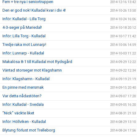
Fem + tre nya i seniortruppen
2014-12-16 13:42
Den er god nok! Kulladal kvar i div 4!
2014-10-26 13:50
Inför: Kulladal - Lilla Torg
2014-10-24 16:06
4-3-seger på Mariedal!
2014-10-18 20:12
Inför: Lilla Torg - Kulladal
2014-10-17 11:42
Tredje raka mot Lunnarp!
2014-10-06 14:59
Inför: Lunnarp - Kulladal
2014-10-03 11:22
Makalösa 8-1 till Kulladal mot Rydsgård
2014-09-29 12:22
Väntad storseger mot Klagshamn
2014-09-22 12:34
Inför: Klagshamn - Kulladal
2014-09-19 21:19
En pinne med mersmak
2014-09-15 20:40
Var detta nådastöten?
2014-09-07 17:20
Inför: Kulladal - Svedala
2014-09-05 16:20
"Nick" väckte liket
2014-08-31 21:53
Inför: Höllviken - Kulladal
2014-08-29 13:10
Blytung förlust mot Trelleborg
2014-08-24 17:56