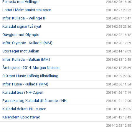
Femetta mot Vellinge
2015-02-28 18:10
Lottat i Malmömästerskapen
2015-02-27 23:22
Inför: Kulladal - Vellinge IF
2015-02-27 10:47
Kulladal signar två nya!
2015-02-25 23:30
Oavgjort mot Olympic
2015-02-22 18:42
Inför: Olympic - Kulladal (MM)
2015-02-20 17:09
Storseger mot Balkan
2015-02-14 19:03
Inför: Kulladal - Balkan (MM)
2015-02-13 10:58
Årets junior 2014: Morgan Nielsen
2015-02-12 23:39
0-0 mot Husie i blåsig tillställning
2015-02-09 22:36
Inför: Husie - Kulladal (MM)
2015-02-06 11:34
Kulladal trea i NH-Cupen
2015-01-26 17:19
Fyra raka tog Kulladal till åttondel i NH
2015-01-21 12:00
Kulladal deltar i NH-cupen
2015-01-15 23:35
Kalendern uppdaterad
2015-01-12 18:43
2014-12-23 12:55