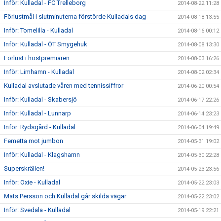
Inför: Kulladal - FC Trelleborg
2014-08-22 11:28
Förlustmål i slutminuterna förstörde Kulladals dag
2014-08-18 13:55
Inför: Tomelilla - Kulladal
2014-08-16 00:12
Inför: Kulladal - ÖT Smygehuk
2014-08-08 13:30
Förlust i höstpremiären
2014-08-03 16:26
Inför: Limhamn - Kulladal
2014-08-02 02:34
Kulladal avslutade våren med tennissiffror
2014-06-20 00:54
Inför: Kulladal - Skabersjö
2014-06-17 22:26
Inför: Kulladal - Lunnarp
2014-06-14 23:23
Inför: Rydsgård - Kulladal
2014-06-04 19:49
Femetta mot jumbon
2014-05-31 19:02
Inför: Kulladal - Klagshamn
2014-05-30 22:28
Superskrällen!
2014-05-23 23:56
Inför: Oxie - Kulladal
2014-05-22 23:03
Mats Persson och Kulladal går skilda vägar
2014-05-22 23:02
Inför: Svedala - Kulladal
2014-05-19 22:21