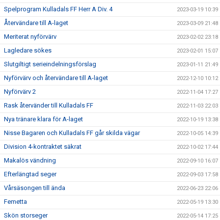
Spelprogram Kulladals FF Herr A Div. 4
2023-03-19 10:39
Återvändare till A-laget
2023-03-09 21:48
Meriterat nyförvärv
2023-02-02 23:18
Lagledare sökes
2023-02-01 15:07
Slutgiltigt serieindelningsförslag
2023-01-11 21:49
Nyförvärv och återvändare till A-laget
2022-12-10 10:12
Nyförvärv 2
2022-11-04 17:27
Rask återvänder till Kulladals FF
2022-11-03 22:03
Nya tränare klara för A-laget
2022-10-19 13:38
Nisse Bagaren och Kulladals FF går skilda vägar
2022-10-05 14:39
Division 4-kontraktet säkrat
2022-10-02 17:44
Makalös vändning
2022-09-10 16:07
Efterlängtad seger
2022-09-03 17:58
Vårsäsongen till ända
2022-06-23 22:06
Femetta
2022-05-19 13:30
Skön storseger
2022-05-14 17:25