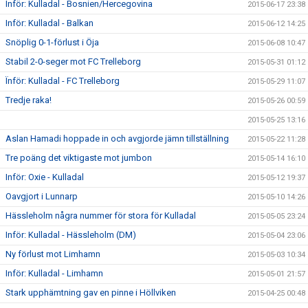
Inför: Kulladal - Bosnien/Hercegovina
2015-06-17 23:38
Inför: Kulladal - Balkan
2015-06-12 14:25
Snöplig 0-1-förlust i Öja
2015-06-08 10:47
Stabil 2-0-seger mot FC Trelleborg
2015-05-31 01:12
Ïnför: Kulladal - FC Trelleborg
2015-05-29 11:07
Tredje raka!
2015-05-26 00:59
2015-05-25 13:16
Aslan Hamadi hoppade in och avgjorde jämn tillställning
2015-05-22 11:28
Tre poäng det viktigaste mot jumbon
2015-05-14 16:10
Inför: Oxie - Kulladal
2015-05-12 19:37
Oavgjort i Lunnarp
2015-05-10 14:26
Hässleholm några nummer för stora för Kulladal
2015-05-05 23:24
Inför: Kulladal - Hässleholm (DM)
2015-05-04 23:06
Ny förlust mot Limhamn
2015-05-03 10:34
Inför: Kulladal - Limhamn
2015-05-01 21:57
Stark upphämtning gav en pinne i Höllviken
2015-04-25 00:48