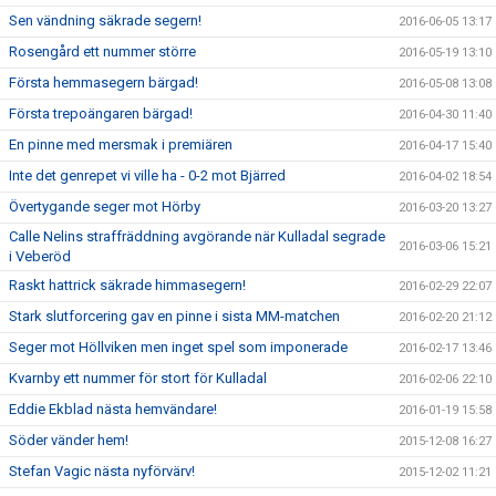
Sen vändning säkrade segern!
2016-06-05 13:17
Rosengård ett nummer större
2016-05-19 13:10
Första hemmasegern bärgad!
2016-05-08 13:08
Första trepoängaren bärgad!
2016-04-30 11:40
En pinne med mersmak i premiären
2016-04-17 15:40
Inte det genrepet vi ville ha - 0-2 mot Bjärred
2016-04-02 18:54
Övertygande seger mot Hörby
2016-03-20 13:27
Calle Nelins straffräddning avgörande när Kulladal segrade
2016-03-06 15:21
i Veberöd
Raskt hattrick säkrade himmasegern!
2016-02-29 22:07
Stark slutforcering gav en pinne i sista MM-matchen
2016-02-20 21:12
Seger mot Höllviken men inget spel som imponerade
2016-02-17 13:46
Kvarnby ett nummer för stort för Kulladal
2016-02-06 22:10
Eddie Ekblad nästa hemvändare!
2016-01-19 15:58
Söder vänder hem!
2015-12-08 16:27
Stefan Vagic nästa nyförvärv!
2015-12-02 11:21