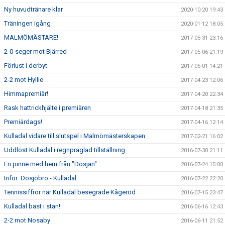
Ny huvudtränare klar
2020-10-20 19:43
Träningen igång
2020-01-12 18:05
MALMÖMÄSTARE!
2017-05-31 23:16
2-0-seger mot Bjärred
2017-05-06 21:19
Förlust i derbyt
2017-05-01 14:21
2-2 mot Hyllie
2017-04-23 12:06
Himmapremiär!
2017-04-20 22:34
Rask hattrickhjälte i premiären
2017-04-18 21:35
Premiärdags!
2017-04-16 12:14
Kulladal vidare till slutspel i Malmömästerskapen
2017-02-21 16:02
Uddlöst Kulladal i regnpräglad tillställning
2016-07-30 21:11
En pinne med hem från "Dösjan"
2016-07-24 15:00
Inför: Dösjöbro - Kulladal
2016-07-22 22:20
Tennissiffror när Kulladal besegrade Kågeröd
2016-07-15 23:47
Kulladal bäst i stan!
2016-06-16 12:43
2-2 mot Nosaby
2016-06-11 21:52