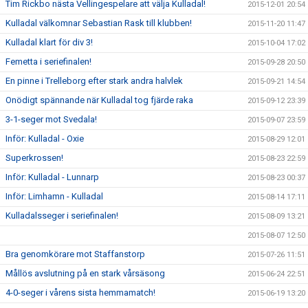
Tim Rickbo nästa Vellingespelare att välja Kulladal!
2015-12-01 20:54
Kulladal välkomnar Sebastian Rask till klubben!
2015-11-20 11:47
Kulladal klart för div 3!
2015-10-04 17:02
Femetta i seriefinalen!
2015-09-28 20:50
En pinne i Trelleborg efter stark andra halvlek
2015-09-21 14:54
Onödigt spännande när Kulladal tog fjärde raka
2015-09-12 23:39
3-1-seger mot Svedala!
2015-09-07 23:59
Inför: Kulladal - Oxie
2015-08-29 12:01
Superkrossen!
2015-08-23 22:59
Inför: Kulladal - Lunnarp
2015-08-23 00:37
Inför: Limhamn - Kulladal
2015-08-14 17:11
Kulladalsseger i seriefinalen!
2015-08-09 13:21
2015-08-07 12:50
Bra genomkörare mot Staffanstorp
2015-07-26 11:51
Mållös avslutning på en stark vårsäsong
2015-06-24 22:51
4-0-seger i vårens sista hemmamatch!
2015-06-19 13:20