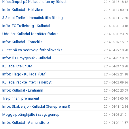
Krisstämpel på Kulladal efter ny förlust
2014-05-18 18:12
Inför: Kulladal - Höllviken
2014-05-17 00:24
3-3 mot Trelle i dramatisk tillställning
2014-05-11 17:30
Inför: FC Trelleborg - Kulladal
2014-05-09 13:18
Uddlöst Kulladal fortsätter förlora
2014-05-03 23:59
Inför: Kulladal - Tomelilla
2014-05-02 15:07
Slutet på en bedrövlig fotbollsvecka
2014-04-27 10:28
Inför: ÖT Smygehuk - Kulladal
2014-04-25 18:32
Kulladal ute ur DM
2014-04-24 10:28
Inför: Flagg - Kulladal (DM)
2014-04-22 21:18
Kulladal räckte inte till i derbyt
2014-04-22 09:26
Inför: Kulladal - Limhamn
2014-04-20 23:09
Tre pinnar i premiären!
2014-04-13 00:40
Inför: Skabersjö - Kulladal (Seriepremiär!)
2014-04-11 12:54
Mogge poänghjälte i svagt genrep
2014-04-05 21:01
Inför: Kulladal - Asmundtorp
2014-04-04 11:37