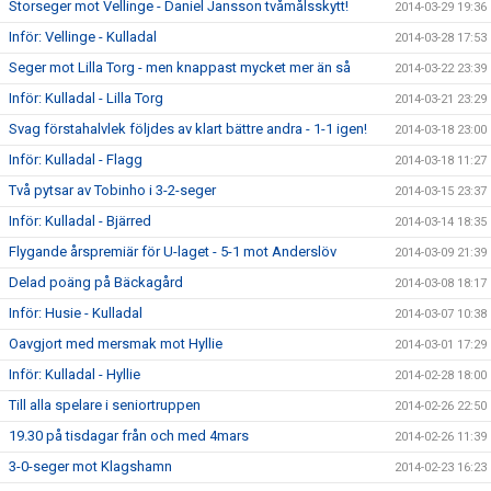
Storseger mot Vellinge - Daniel Jansson tvåmålsskytt!
2014-03-29 19:36
Inför: Vellinge - Kulladal
2014-03-28 17:53
Seger mot Lilla Torg - men knappast mycket mer än så
2014-03-22 23:39
Inför: Kulladal - Lilla Torg
2014-03-21 23:29
Svag förstahalvlek följdes av klart bättre andra - 1-1 igen!
2014-03-18 23:00
Inför: Kulladal - Flagg
2014-03-18 11:27
Två pytsar av Tobinho i 3-2-seger
2014-03-15 23:37
Inför: Kulladal - Bjärred
2014-03-14 18:35
Flygande årspremiär för U-laget - 5-1 mot Anderslöv
2014-03-09 21:39
Delad poäng på Bäckagård
2014-03-08 18:17
Inför: Husie - Kulladal
2014-03-07 10:38
Oavgjort med mersmak mot Hyllie
2014-03-01 17:29
Inför: Kulladal - Hyllie
2014-02-28 18:00
Till alla spelare i seniortruppen
2014-02-26 22:50
19.30 på tisdagar från och med 4mars
2014-02-26 11:39
3-0-seger mot Klagshamn
2014-02-23 16:23