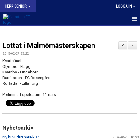
HERR SENIOR
LOGGA IN
HEM
Lottat i Malmömästerskapen
NYHETER
<
>
2015-02-27 23:22
KALENDER
Kvartsfinal:
Olympic - Flagg
TRUPPEN
Kvarnby - Lindeborg
Barrikaden - FC Rosengård
Kulladal
- Lilla Torg
BILDGALLERI
Preliminärt speldatum 11mars
KONTAKT
MATCHER
KFF HERR A INSTAGRAM
Nyhetsarkiv
Ny huvudtränare klar
2026-06-23 10:23