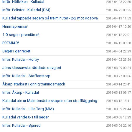
Inför: Höllviken - Kulladal
2015-04-23 22:50
Inför: Pelister - Kulladal (DM)
2015-04-22 09:25
Kulladal tappade segern på tre minuter - 2-2 mot Kosova
2015-04-19 11:53
Himmapremiär!
2015-04-17 10:20
1-0-seger i premiären!
2015-04-12 22:01
PREMIÄR!
2015-04-12 09:38
Seger i genrepet
2015-04-04 22:29
Inför: Kulladal - Hörby
2015-04-02 23:24
Jöns klassavslut räddade oavgjort
2015-03-29 00:24
Inför: Kulladal - Staffanstorp
2015-03-27 00:06
Åkarp starkast i grinig träningsmatch
2015-03-14 20:41
Inför: Åkarp - Kulladal
2015-03-13 09:17
Kulladal ute ur Malmömästerskapen efter straffläggning
2015-03-12 13:41
Inför: Kulladal - Lilla Torg (MM)
2015-03-09 21:44
Kulladal vände 0-1 till seger
2015-03-08 12:23
Inför: Kulladal - Bjärred
2015-03-06 22:10