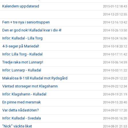
Kalendern uppdaterad
2015-01-12 18:43
2014-12-23 12:55
Fem + tre nya i seniortruppen
2014-12-16 13:42
Den er god nok! Kulladal kvar i div 4!
2014-10-26 13:50
Inför: Kulladal - Lilla Torg
2014-10-24 16:06
4-3-seger på Mariedal!
2014-10-18 20:12
Inför: Lilla Torg - Kulladal
2014-10-17 11:42
Tredje raka mot Lunnarp!
2014-10-06 14:59
Inför: Lunnarp - Kulladal
2014-10-03 11:22
Makalösa 8-1 till Kulladal mot Rydsgård
2014-09-29 12:22
Väntad storseger mot Klagshamn
2014-09-22 12:34
Inför: Klagshamn - Kulladal
2014-09-19 21:19
En pinne med mersmak
2014-09-15 20:40
Var detta nådastöten?
2014-09-07 17:20
Inför: Kulladal - Svedala
2014-09-05 16:20
"Nick" väckte liket
2014-08-31 21:53