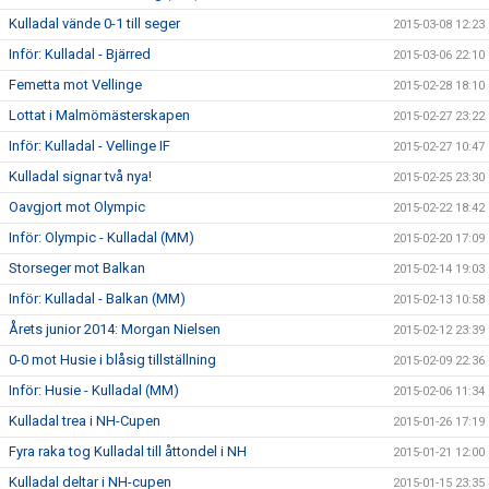
Kulladal vände 0-1 till seger
2015-03-08 12:23
Inför: Kulladal - Bjärred
2015-03-06 22:10
Femetta mot Vellinge
2015-02-28 18:10
Lottat i Malmömästerskapen
2015-02-27 23:22
Inför: Kulladal - Vellinge IF
2015-02-27 10:47
Kulladal signar två nya!
2015-02-25 23:30
Oavgjort mot Olympic
2015-02-22 18:42
Inför: Olympic - Kulladal (MM)
2015-02-20 17:09
Storseger mot Balkan
2015-02-14 19:03
Inför: Kulladal - Balkan (MM)
2015-02-13 10:58
Årets junior 2014: Morgan Nielsen
2015-02-12 23:39
0-0 mot Husie i blåsig tillställning
2015-02-09 22:36
Inför: Husie - Kulladal (MM)
2015-02-06 11:34
Kulladal trea i NH-Cupen
2015-01-26 17:19
Fyra raka tog Kulladal till åttondel i NH
2015-01-21 12:00
Kulladal deltar i NH-cupen
2015-01-15 23:35