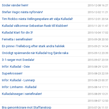
Söder vänder hem!
2015-12-08 16:27
Stefan Vagic nästa nyförvärv!
2015-12-02 11:21
Tim Rickbo nästa Vellingespelare att välja Kulladal!
2015-12-01 20:54
Kulladal välkomnar Sebastian Rask till klubben!
2015-11-20 11:47
Kulladal klart för div 3!
2015-10-04 17:02
Femetta i seriefinalen!
2015-09-28 20:50
En pinne i Trelleborg efter stark andra halvlek
2015-09-21 14:54
Onödigt spännande när Kulladal tog fjärde raka
2015-09-12 23:39
3-1-seger mot Svedala!
2015-09-07 23:59
Inför: Kulladal - Oxie
2015-08-29 12:01
Superkrossen!
2015-08-23 22:59
Inför: Kulladal - Lunnarp
2015-08-23 00:37
Inför: Limhamn - Kulladal
2015-08-14 17:11
Kulladalsseger i seriefinalen!
2015-08-09 13:21
2015-08-07 12:50
Bra genomkörare mot Staffanstorp
2015-07-26 11:51