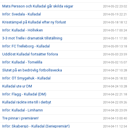
Mats Persson och Kulladal går skilda vägar
2014-05-22 23:02
Inför: Svedala - Kulladal
2014-05-19 22:21
Krisstämpel på Kulladal efter ny förlust
2014-05-18 18:12
Inför: Kulladal - Höllviken
2014-05-17 00:24
3-3 mot Trelle i dramatisk tillställning
2014-05-11 17:30
Inför: FC Trelleborg - Kulladal
2014-05-09 13:18
Uddlöst Kulladal fortsätter förlora
2014-05-03 23:59
Inför: Kulladal - Tomelilla
2014-05-02 15:07
Slutet på en bedrövlig fotbollsvecka
2014-04-27 10:28
Inför: ÖT Smygehuk - Kulladal
2014-04-25 18:32
Kulladal ute ur DM
2014-04-24 10:28
Inför: Flagg - Kulladal (DM)
2014-04-22 21:18
Kulladal räckte inte till i derbyt
2014-04-22 09:26
Inför: Kulladal - Limhamn
2014-04-20 23:09
Tre pinnar i premiären!
2014-04-13 00:40
Inför: Skabersjö - Kulladal (Seriepremiär!)
2014-04-11 12:54