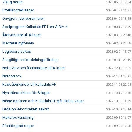
Viktig seger
2023-06-03 17:04
Efterlängtad seger
2023-04-29 15:57
Oavgjort i seriepremiären
2023-04-09 18:58
Spelprogram Kulladals FF Herr A Div. 4
2023-03-19 10:39
Återvändare till A-laget
2023-03-09 21:48
Meriterat nyförvärv
2023-02-02 23:18
Lagledare sökes
2023-02-01 15:07
Slutgiltigt serieindelningsförslag
2023-01-11 21:49
Nyförvärv och återvändare till A-laget
2022-12-10 10:12
Nyförvärv 2
2022-11-04 17:27
Rask återvänder till Kulladals FF
2022-11-03 22:03
Nya tränare klara för A-laget
2022-10-19 13:38
Nisse Bagaren och Kulladals FF går skilda vägar
2022-10-05 14:39
Division 4-kontraktet säkrat
2022-10-02 17:44
Makalös vändning
2022-09-10 16:07
Efterlängtad seger
2022-09-03 17:58