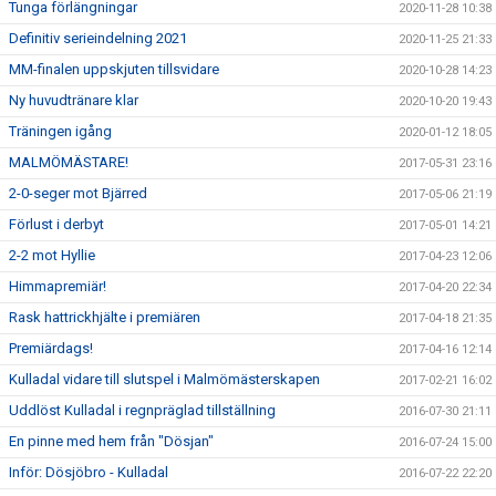
Tunga förlängningar
2020-11-28 10:38
Definitiv serieindelning 2021
2020-11-25 21:33
MM-finalen uppskjuten tillsvidare
2020-10-28 14:23
Ny huvudtränare klar
2020-10-20 19:43
Träningen igång
2020-01-12 18:05
MALMÖMÄSTARE!
2017-05-31 23:16
2-0-seger mot Bjärred
2017-05-06 21:19
Förlust i derbyt
2017-05-01 14:21
2-2 mot Hyllie
2017-04-23 12:06
Himmapremiär!
2017-04-20 22:34
Rask hattrickhjälte i premiären
2017-04-18 21:35
Premiärdags!
2017-04-16 12:14
Kulladal vidare till slutspel i Malmömästerskapen
2017-02-21 16:02
Uddlöst Kulladal i regnpräglad tillställning
2016-07-30 21:11
En pinne med hem från "Dösjan"
2016-07-24 15:00
Inför: Dösjöbro - Kulladal
2016-07-22 22:20