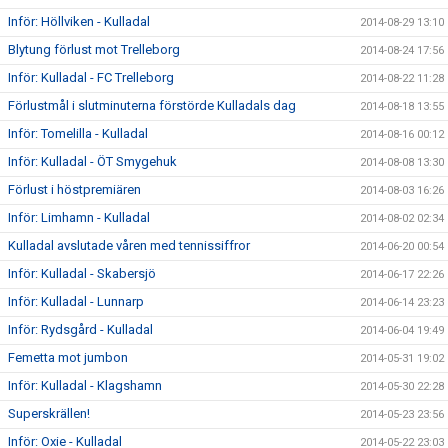
Inför: Höllviken - Kulladal
2014-08-29 13:10
Blytung förlust mot Trelleborg
2014-08-24 17:56
Inför: Kulladal - FC Trelleborg
2014-08-22 11:28
Förlustmål i slutminuterna förstörde Kulladals dag
2014-08-18 13:55
Inför: Tomelilla - Kulladal
2014-08-16 00:12
Inför: Kulladal - ÖT Smygehuk
2014-08-08 13:30
Förlust i höstpremiären
2014-08-03 16:26
Inför: Limhamn - Kulladal
2014-08-02 02:34
Kulladal avslutade våren med tennissiffror
2014-06-20 00:54
Inför: Kulladal - Skabersjö
2014-06-17 22:26
Inför: Kulladal - Lunnarp
2014-06-14 23:23
Inför: Rydsgård - Kulladal
2014-06-04 19:49
Femetta mot jumbon
2014-05-31 19:02
Inför: Kulladal - Klagshamn
2014-05-30 22:28
Superskrällen!
2014-05-23 23:56
Inför: Oxie - Kulladal
2014-05-22 23:03