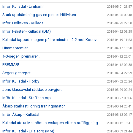
Inför: Kulladal - Limhamn
2015-05-01 21:57
Stark upphämtning gav en pinne i Höllviken
2015-04-25 00:48
Inför: Höllviken - Kulladal
2015-04-23 22:50
Inför: Pelister - Kulladal (DM)
2015-04-22 09:25
Kulladal tappade segern på tre minuter - 2-2 mot Kosova
2015-04-19 11:53
Himmapremiär!
2015-04-17 10:20
1-0-seger i premiären!
2015-04-12 22:01
PREMIÄR!
2015-04-12 09:38
Seger i genrepet
2015-04-04 22:29
Inför: Kulladal - Hörby
2015-04-02 23:24
Jöns klassavslut räddade oavgjort
2015-03-29 00:24
Inför: Kulladal - Staffanstorp
2015-03-27 00:06
Åkarp starkast i grinig träningsmatch
2015-03-14 20:41
Inför: Åkarp - Kulladal
2015-03-13 09:17
Kulladal ute ur Malmömästerskapen efter straffläggning
2015-03-12 13:41
Inför: Kulladal - Lilla Torg (MM)
2015-03-09 21:44