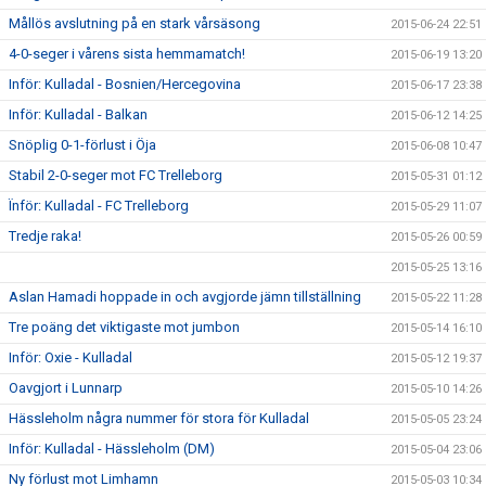
Mållös avslutning på en stark vårsäsong
2015-06-24 22:51
4-0-seger i vårens sista hemmamatch!
2015-06-19 13:20
Inför: Kulladal - Bosnien/Hercegovina
2015-06-17 23:38
Inför: Kulladal - Balkan
2015-06-12 14:25
Snöplig 0-1-förlust i Öja
2015-06-08 10:47
Stabil 2-0-seger mot FC Trelleborg
2015-05-31 01:12
Ïnför: Kulladal - FC Trelleborg
2015-05-29 11:07
Tredje raka!
2015-05-26 00:59
2015-05-25 13:16
Aslan Hamadi hoppade in och avgjorde jämn tillställning
2015-05-22 11:28
Tre poäng det viktigaste mot jumbon
2015-05-14 16:10
Inför: Oxie - Kulladal
2015-05-12 19:37
Oavgjort i Lunnarp
2015-05-10 14:26
Hässleholm några nummer för stora för Kulladal
2015-05-05 23:24
Inför: Kulladal - Hässleholm (DM)
2015-05-04 23:06
Ny förlust mot Limhamn
2015-05-03 10:34