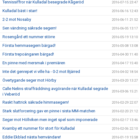
Tennissiffror när Kulladal besegrade Kågeröd
2016-07-15 23:47
Kulladal bäst i stan!
2016-06-16 12:43
2-2 mot Nosaby
2016-06-11 21:52
Sen vändning säkrade segern!
2016-06-05 13:17
Rosengård ett nummer större
2016-05-19 13:10
Första hemmasegern bärgad!
2016-05-08 13:08
Första trepoängaren bärgad!
2016-04-30 11:40
En pinne med mersmak i premiären
2016-04-17 15:40
Inte det genrepet vi ville ha - 0-2 mot Bjärred
2016-04-02 18:54
Övertygande seger mot Hörby
2016-03-20 13:27
Calle Nelins straffräddning avgörande när Kulladal segrade
2016-03-06 15:21
i Veberöd
Raskt hattrick säkrade himmasegern!
2016-02-29 22:07
Stark slutforcering gav en pinne i sista MM-matchen
2016-02-20 21:12
Seger mot Höllviken men inget spel som imponerade
2016-02-17 13:46
Kvarnby ett nummer för stort för Kulladal
2016-02-06 22:10
Eddie Ekblad nästa hemvändare!
2016-01-19 15:58