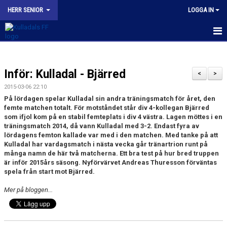
HERR SENIOR
LOGGA IN
HEM
Inför: Kulladal - Bjärred
NYHETER
<
>
2015-03-06 22:10
KALENDER
På lördagen spelar Kulladal sin andra träningsmatch för året, den
femte matchen totalt. För motståndet står div 4-kollegan Bjärred
TRUPPEN
som ifjol kom på en stabil femteplats i div 4 västra. Lagen möttes i en
träningsmatch 2014, då vann Kulladal med 3-2. Endast fyra av
lördagens femton kallade var med i den matchen. Med tanke på att
BILDGALLERI
Kulladal har vardagsmatch i nästa vecka går tränartrion runt på
många namn de här två matcherna. Ett bra test på hur bred truppen
KONTAKT
är inför 2015års säsong. Nyförvärvet Andreas Thuresson förväntas
spela från start mot Bjärred.
MATCHER
Mer på bloggen...
KFF HERR A INSTAGRAM