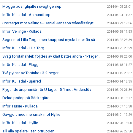
Mogge poänghjälte i svagt genrep
2014-04-05 21:01
Inför: Kulladal - Asmundtorp
2014-04-04 11:37
Storseger mot Vellinge - Daniel Jansson tvåmålsskytt!
2014-03-29 19:36
Inför: Vellinge - Kulladal
2014-03-28 17:53
Seger mot Lilla Torg - men knappast mycket mer än så
2014-03-22 23:39
Inför: Kulladal - Lilla Torg
2014-03-21 23:29
Svag förstahalvlek följdes av klart bättre andra - 1-1 igen!
2014-03-18 23:00
Inför: Kulladal - Flagg
2014-03-18 11:27
Två pytsar av Tobinho i 3-2-seger
2014-03-15 23:37
Inför: Kulladal - Bjärred
2014-03-14 18:35
Flygande årspremiär för U-laget - 5-1 mot Anderslöv
2014-03-09 21:39
Delad poäng på Bäckagård
2014-03-08 18:17
Inför: Husie - Kulladal
2014-03-07 10:38
Oavgjort med mersmak mot Hyllie
2014-03-01 17:29
Inför: Kulladal - Hyllie
2014-02-28 18:00
Till alla spelare i seniortruppen
2014-02-26 22:50