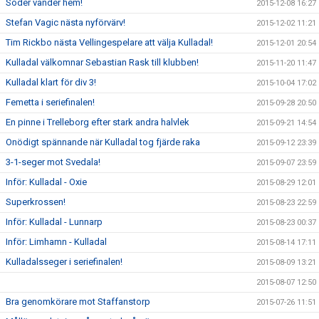
Söder vänder hem!
2015-12-08 16:27
Stefan Vagic nästa nyförvärv!
2015-12-02 11:21
Tim Rickbo nästa Vellingespelare att välja Kulladal!
2015-12-01 20:54
Kulladal välkomnar Sebastian Rask till klubben!
2015-11-20 11:47
Kulladal klart för div 3!
2015-10-04 17:02
Femetta i seriefinalen!
2015-09-28 20:50
En pinne i Trelleborg efter stark andra halvlek
2015-09-21 14:54
Onödigt spännande när Kulladal tog fjärde raka
2015-09-12 23:39
3-1-seger mot Svedala!
2015-09-07 23:59
Inför: Kulladal - Oxie
2015-08-29 12:01
Superkrossen!
2015-08-23 22:59
Inför: Kulladal - Lunnarp
2015-08-23 00:37
Inför: Limhamn - Kulladal
2015-08-14 17:11
Kulladalsseger i seriefinalen!
2015-08-09 13:21
2015-08-07 12:50
Bra genomkörare mot Staffanstorp
2015-07-26 11:51