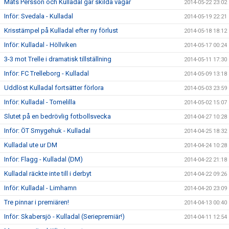
Mats Persson och Kulladal går skilda vägar
2014-05-22 23:02
Inför: Svedala - Kulladal
2014-05-19 22:21
Krisstämpel på Kulladal efter ny förlust
2014-05-18 18:12
Inför: Kulladal - Höllviken
2014-05-17 00:24
3-3 mot Trelle i dramatisk tillställning
2014-05-11 17:30
Inför: FC Trelleborg - Kulladal
2014-05-09 13:18
Uddlöst Kulladal fortsätter förlora
2014-05-03 23:59
Inför: Kulladal - Tomelilla
2014-05-02 15:07
Slutet på en bedrövlig fotbollsvecka
2014-04-27 10:28
Inför: ÖT Smygehuk - Kulladal
2014-04-25 18:32
Kulladal ute ur DM
2014-04-24 10:28
Inför: Flagg - Kulladal (DM)
2014-04-22 21:18
Kulladal räckte inte till i derbyt
2014-04-22 09:26
Inför: Kulladal - Limhamn
2014-04-20 23:09
Tre pinnar i premiären!
2014-04-13 00:40
Inför: Skabersjö - Kulladal (Seriepremiär!)
2014-04-11 12:54