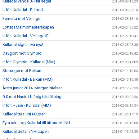
Kulladal vände 0-1 till seger
2015-03-08 12:23
Inför: Kulladal - Bjärred
2015-03-06 22:10
Femetta mot Vellinge
2015-02-28 18:10
Lottat i Malmömästerskapen
2015-02-27 23:22
Inför: Kulladal - Vellinge IF
2015-02-27 10:47
Kulladal signar två nya!
2015-02-25 23:30
Oavgjort mot Olympic
2015-02-22 18:42
Inför: Olympic - Kulladal (MM)
2015-02-20 17:09
Storseger mot Balkan
2015-02-14 19:03
Inför: Kulladal - Balkan (MM)
2015-02-13 10:58
Årets junior 2014: Morgan Nielsen
2015-02-12 23:39
0-0 mot Husie i blåsig tillställning
2015-02-09 22:36
Inför: Husie - Kulladal (MM)
2015-02-06 11:34
Kulladal trea i NH-Cupen
2015-01-26 17:19
Fyra raka tog Kulladal till åttondel i NH
2015-01-21 12:00
Kulladal deltar i NH-cupen
2015-01-15 23:35