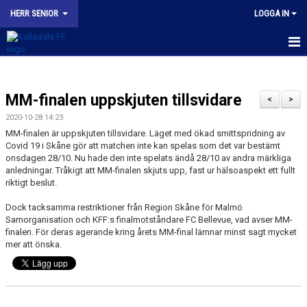
HERR SENIOR
LOGGA IN
HEM
MM-finalen uppskjuten tillsvidare
NYHETER
<
>
2020-10-28 14:23
KALENDER
MM-finalen är uppskjuten tillsvidare. Läget med ökad smittspridning av
Covid 19 i Skåne gör att matchen inte kan spelas som det var bestämt
TRUPPEN
onsdagen 28/10. Nu hade den inte spelats ändå 28/10 av andra märkliga
anledningar. Tråkigt att MM-finalen skjuts upp, fast ur hälsoaspekt ett fullt
riktigt beslut.
BILDGALLERI
Dock tacksamma restriktioner från Region Skåne för Malmö
KONTAKT
Samorganisation och KFF:s finalmotståndare FC Bellevue, vad avser MM-
finalen. För deras agerande kring årets MM-final lämnar minst sagt mycket
mer att önska.
MATCHER
KFF HERR A INSTAGRAM