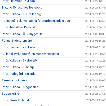
Inför: Höllviken - Kulladal
2014-08-29 13:10
Blytung förlust mot Trelleborg
2014-08-24 17:56
Inför: Kulladal - FC Trelleborg
2014-08-22 11:28
Förlustmål i slutminuterna förstörde Kulladals dag
2014-08-18 13:55
Inför: Tomelilla - Kulladal
2014-08-16 00:12
Inför: Kulladal - ÖT Smygehuk
2014-08-08 13:30
Förlust i höstpremiären
2014-08-03 16:26
Inför: Limhamn - Kulladal
2014-08-02 02:34
Kulladal avslutade våren med tennissiffror
2014-06-20 00:54
Inför: Kulladal - Skabersjö
2014-06-17 22:26
Inför: Kulladal - Lunnarp
2014-06-14 23:23
Inför: Rydsgård - Kulladal
2014-06-04 19:49
Femetta mot jumbon
2014-05-31 19:02
Inför: Kulladal - Klagshamn
2014-05-30 22:28
Superskrällen!
2014-05-23 23:56
Inför: Oxie - Kulladal
2014-05-22 23:03