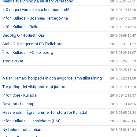
Mållös avslutning på en stark vårsäsong
2015-06-24 22:51
4-0-seger i vårens sista hemmamatch!
2015-06-19 13:20
Inför: Kulladal - Bosnien/Hercegovina
2015-06-17 23:38
Inför: Kulladal - Balkan
2015-06-12 14:25
Snöplig 0-1-förlust i Öja
2015-06-08 10:47
Stabil 2-0-seger mot FC Trelleborg
2015-05-31 01:12
Ïnför: Kulladal - FC Trelleborg
2015-05-29 11:07
Tredje raka!
2015-05-26 00:59
2015-05-25 13:16
Aslan Hamadi hoppade in och avgjorde jämn tillställning
2015-05-22 11:28
Tre poäng det viktigaste mot jumbon
2015-05-14 16:10
Inför: Oxie - Kulladal
2015-05-12 19:37
Oavgjort i Lunnarp
2015-05-10 14:26
Hässleholm några nummer för stora för Kulladal
2015-05-05 23:24
Inför: Kulladal - Hässleholm (DM)
2015-05-04 23:06
Ny förlust mot Limhamn
2015-05-03 10:34