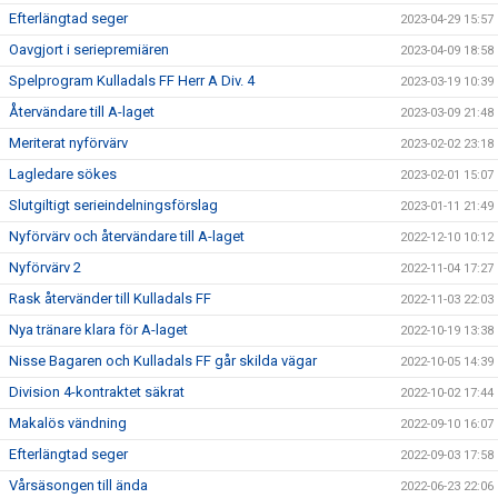
Efterlängtad seger
2023-04-29 15:57
Oavgjort i seriepremiären
2023-04-09 18:58
Spelprogram Kulladals FF Herr A Div. 4
2023-03-19 10:39
Återvändare till A-laget
2023-03-09 21:48
Meriterat nyförvärv
2023-02-02 23:18
Lagledare sökes
2023-02-01 15:07
Slutgiltigt serieindelningsförslag
2023-01-11 21:49
Nyförvärv och återvändare till A-laget
2022-12-10 10:12
Nyförvärv 2
2022-11-04 17:27
Rask återvänder till Kulladals FF
2022-11-03 22:03
Nya tränare klara för A-laget
2022-10-19 13:38
Nisse Bagaren och Kulladals FF går skilda vägar
2022-10-05 14:39
Division 4-kontraktet säkrat
2022-10-02 17:44
Makalös vändning
2022-09-10 16:07
Efterlängtad seger
2022-09-03 17:58
Vårsäsongen till ända
2022-06-23 22:06