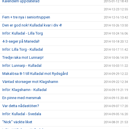
Kalendern uppdaterad
2015-01-12 18:43
2014-12-23 12:55
Fem + tre nya i seniortruppen
2014-12-16 13:42
Den er god nok! Kulladal kvar i div 4!
2014-10-26 13:50
Inför: Kulladal - Lilla Torg
2014-10-24 16:06
4-3-seger på Mariedal!
2014-10-18 20:12
Inför: Lilla Torg - Kulladal
2014-10-17 11:42
Tredje raka mot Lunnarp!
2014-10-06 14:59
Inför: Lunnarp - Kulladal
2014-10-03 11:22
Makalösa 8-1 till Kulladal mot Rydsgård
2014-09-29 12:22
Väntad storseger mot Klagshamn
2014-09-22 12:34
Inför: Klagshamn - Kulladal
2014-09-19 21:19
En pinne med mersmak
2014-09-15 20:40
Var detta nådastöten?
2014-09-07 17:20
Inför: Kulladal - Svedala
2014-09-05 16:20
"Nick" väckte liket
2014-08-31 21:53