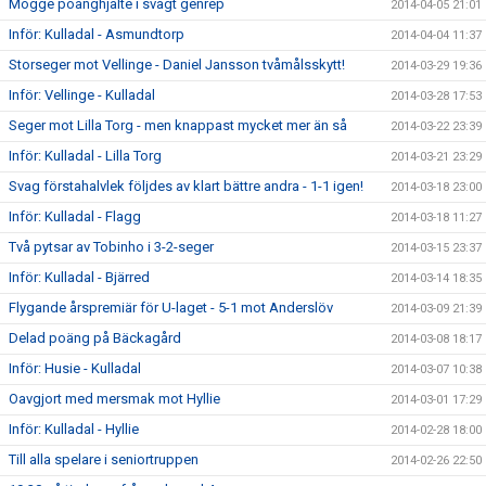
Mogge poänghjälte i svagt genrep
2014-04-05 21:01
Inför: Kulladal - Asmundtorp
2014-04-04 11:37
Storseger mot Vellinge - Daniel Jansson tvåmålsskytt!
2014-03-29 19:36
Inför: Vellinge - Kulladal
2014-03-28 17:53
Seger mot Lilla Torg - men knappast mycket mer än så
2014-03-22 23:39
Inför: Kulladal - Lilla Torg
2014-03-21 23:29
Svag förstahalvlek följdes av klart bättre andra - 1-1 igen!
2014-03-18 23:00
Inför: Kulladal - Flagg
2014-03-18 11:27
Två pytsar av Tobinho i 3-2-seger
2014-03-15 23:37
Inför: Kulladal - Bjärred
2014-03-14 18:35
Flygande årspremiär för U-laget - 5-1 mot Anderslöv
2014-03-09 21:39
Delad poäng på Bäckagård
2014-03-08 18:17
Inför: Husie - Kulladal
2014-03-07 10:38
Oavgjort med mersmak mot Hyllie
2014-03-01 17:29
Inför: Kulladal - Hyllie
2014-02-28 18:00
Till alla spelare i seniortruppen
2014-02-26 22:50