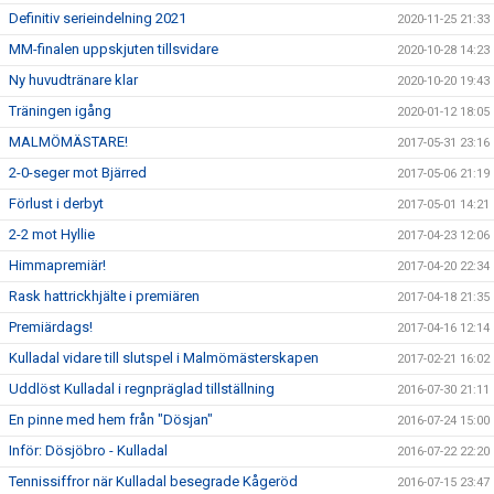
Definitiv serieindelning 2021
2020-11-25 21:33
MM-finalen uppskjuten tillsvidare
2020-10-28 14:23
Ny huvudtränare klar
2020-10-20 19:43
Träningen igång
2020-01-12 18:05
MALMÖMÄSTARE!
2017-05-31 23:16
2-0-seger mot Bjärred
2017-05-06 21:19
Förlust i derbyt
2017-05-01 14:21
2-2 mot Hyllie
2017-04-23 12:06
Himmapremiär!
2017-04-20 22:34
Rask hattrickhjälte i premiären
2017-04-18 21:35
Premiärdags!
2017-04-16 12:14
Kulladal vidare till slutspel i Malmömästerskapen
2017-02-21 16:02
Uddlöst Kulladal i regnpräglad tillställning
2016-07-30 21:11
En pinne med hem från "Dösjan"
2016-07-24 15:00
Inför: Dösjöbro - Kulladal
2016-07-22 22:20
Tennissiffror när Kulladal besegrade Kågeröd
2016-07-15 23:47