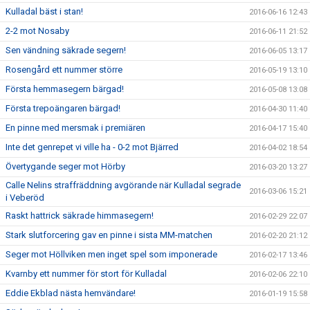
Kulladal bäst i stan!
2016-06-16 12:43
2-2 mot Nosaby
2016-06-11 21:52
Sen vändning säkrade segern!
2016-06-05 13:17
Rosengård ett nummer större
2016-05-19 13:10
Första hemmasegern bärgad!
2016-05-08 13:08
Första trepoängaren bärgad!
2016-04-30 11:40
En pinne med mersmak i premiären
2016-04-17 15:40
Inte det genrepet vi ville ha - 0-2 mot Bjärred
2016-04-02 18:54
Övertygande seger mot Hörby
2016-03-20 13:27
Calle Nelins straffräddning avgörande när Kulladal segrade
2016-03-06 15:21
i Veberöd
Raskt hattrick säkrade himmasegern!
2016-02-29 22:07
Stark slutforcering gav en pinne i sista MM-matchen
2016-02-20 21:12
Seger mot Höllviken men inget spel som imponerade
2016-02-17 13:46
Kvarnby ett nummer för stort för Kulladal
2016-02-06 22:10
Eddie Ekblad nästa hemvändare!
2016-01-19 15:58