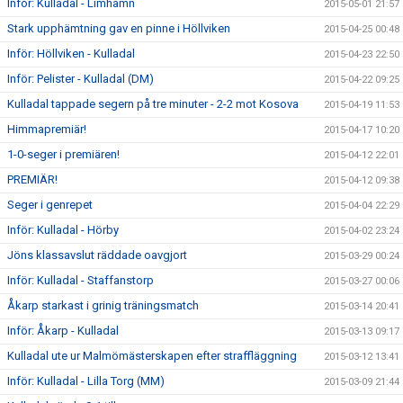
Inför: Kulladal - Limhamn
2015-05-01 21:57
Stark upphämtning gav en pinne i Höllviken
2015-04-25 00:48
Inför: Höllviken - Kulladal
2015-04-23 22:50
Inför: Pelister - Kulladal (DM)
2015-04-22 09:25
Kulladal tappade segern på tre minuter - 2-2 mot Kosova
2015-04-19 11:53
Himmapremiär!
2015-04-17 10:20
1-0-seger i premiären!
2015-04-12 22:01
PREMIÄR!
2015-04-12 09:38
Seger i genrepet
2015-04-04 22:29
Inför: Kulladal - Hörby
2015-04-02 23:24
Jöns klassavslut räddade oavgjort
2015-03-29 00:24
Inför: Kulladal - Staffanstorp
2015-03-27 00:06
Åkarp starkast i grinig träningsmatch
2015-03-14 20:41
Inför: Åkarp - Kulladal
2015-03-13 09:17
Kulladal ute ur Malmömästerskapen efter straffläggning
2015-03-12 13:41
Inför: Kulladal - Lilla Torg (MM)
2015-03-09 21:44