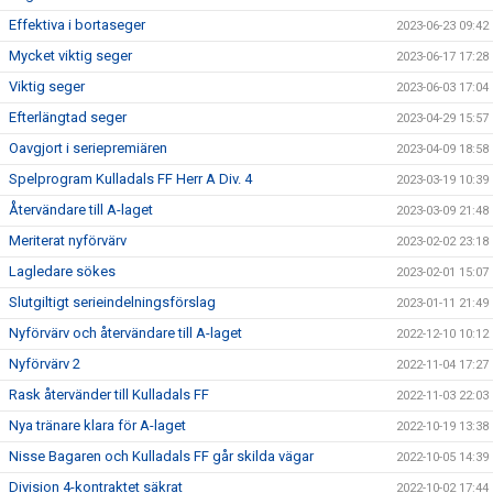
Effektiva i bortaseger
2023-06-23 09:42
Mycket viktig seger
2023-06-17 17:28
Viktig seger
2023-06-03 17:04
Efterlängtad seger
2023-04-29 15:57
Oavgjort i seriepremiären
2023-04-09 18:58
Spelprogram Kulladals FF Herr A Div. 4
2023-03-19 10:39
Återvändare till A-laget
2023-03-09 21:48
Meriterat nyförvärv
2023-02-02 23:18
Lagledare sökes
2023-02-01 15:07
Slutgiltigt serieindelningsförslag
2023-01-11 21:49
Nyförvärv och återvändare till A-laget
2022-12-10 10:12
Nyförvärv 2
2022-11-04 17:27
Rask återvänder till Kulladals FF
2022-11-03 22:03
Nya tränare klara för A-laget
2022-10-19 13:38
Nisse Bagaren och Kulladals FF går skilda vägar
2022-10-05 14:39
Division 4-kontraktet säkrat
2022-10-02 17:44