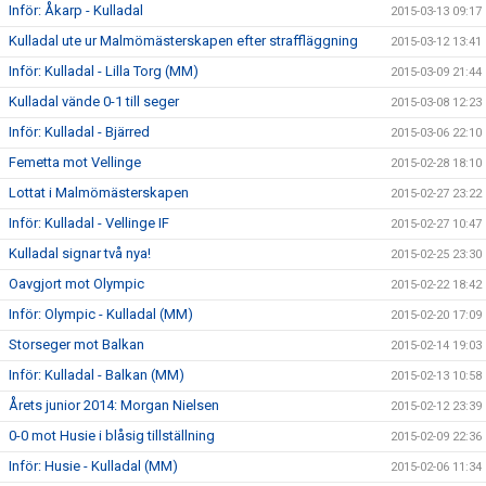
Inför: Åkarp - Kulladal
2015-03-13 09:17
Kulladal ute ur Malmömästerskapen efter straffläggning
2015-03-12 13:41
Inför: Kulladal - Lilla Torg (MM)
2015-03-09 21:44
Kulladal vände 0-1 till seger
2015-03-08 12:23
Inför: Kulladal - Bjärred
2015-03-06 22:10
Femetta mot Vellinge
2015-02-28 18:10
Lottat i Malmömästerskapen
2015-02-27 23:22
Inför: Kulladal - Vellinge IF
2015-02-27 10:47
Kulladal signar två nya!
2015-02-25 23:30
Oavgjort mot Olympic
2015-02-22 18:42
Inför: Olympic - Kulladal (MM)
2015-02-20 17:09
Storseger mot Balkan
2015-02-14 19:03
Inför: Kulladal - Balkan (MM)
2015-02-13 10:58
Årets junior 2014: Morgan Nielsen
2015-02-12 23:39
0-0 mot Husie i blåsig tillställning
2015-02-09 22:36
Inför: Husie - Kulladal (MM)
2015-02-06 11:34