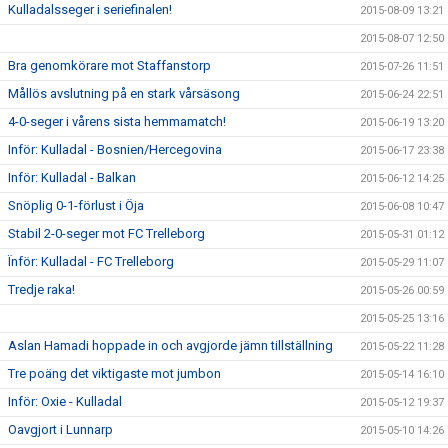
Kulladalsseger i seriefinalen!
2015-08-09 13:21
2015-08-07 12:50
Bra genomkörare mot Staffanstorp
2015-07-26 11:51
Mållös avslutning på en stark vårsäsong
2015-06-24 22:51
4-0-seger i vårens sista hemmamatch!
2015-06-19 13:20
Inför: Kulladal - Bosnien/Hercegovina
2015-06-17 23:38
Inför: Kulladal - Balkan
2015-06-12 14:25
Snöplig 0-1-förlust i Öja
2015-06-08 10:47
Stabil 2-0-seger mot FC Trelleborg
2015-05-31 01:12
Ïnför: Kulladal - FC Trelleborg
2015-05-29 11:07
Tredje raka!
2015-05-26 00:59
2015-05-25 13:16
Aslan Hamadi hoppade in och avgjorde jämn tillställning
2015-05-22 11:28
Tre poäng det viktigaste mot jumbon
2015-05-14 16:10
Inför: Oxie - Kulladal
2015-05-12 19:37
Oavgjort i Lunnarp
2015-05-10 14:26