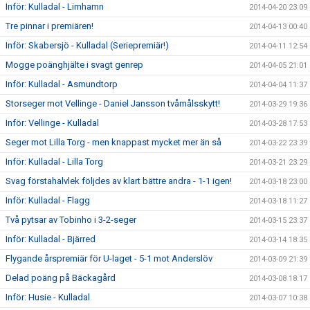
Inför: Kulladal - Limhamn
2014-04-20 23:09
Tre pinnar i premiären!
2014-04-13 00:40
Inför: Skabersjö - Kulladal (Seriepremiär!)
2014-04-11 12:54
Mogge poänghjälte i svagt genrep
2014-04-05 21:01
Inför: Kulladal - Asmundtorp
2014-04-04 11:37
Storseger mot Vellinge - Daniel Jansson tvåmålsskytt!
2014-03-29 19:36
Inför: Vellinge - Kulladal
2014-03-28 17:53
Seger mot Lilla Torg - men knappast mycket mer än så
2014-03-22 23:39
Inför: Kulladal - Lilla Torg
2014-03-21 23:29
Svag förstahalvlek följdes av klart bättre andra - 1-1 igen!
2014-03-18 23:00
Inför: Kulladal - Flagg
2014-03-18 11:27
Två pytsar av Tobinho i 3-2-seger
2014-03-15 23:37
Inför: Kulladal - Bjärred
2014-03-14 18:35
Flygande årspremiär för U-laget - 5-1 mot Anderslöv
2014-03-09 21:39
Delad poäng på Bäckagård
2014-03-08 18:17
Inför: Husie - Kulladal
2014-03-07 10:38