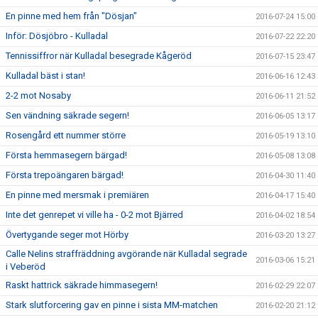
En pinne med hem från "Dösjan"
2016-07-24 15:00
Inför: Dösjöbro - Kulladal
2016-07-22 22:20
Tennissiffror när Kulladal besegrade Kågeröd
2016-07-15 23:47
Kulladal bäst i stan!
2016-06-16 12:43
2-2 mot Nosaby
2016-06-11 21:52
Sen vändning säkrade segern!
2016-06-05 13:17
Rosengård ett nummer större
2016-05-19 13:10
Första hemmasegern bärgad!
2016-05-08 13:08
Första trepoängaren bärgad!
2016-04-30 11:40
En pinne med mersmak i premiären
2016-04-17 15:40
Inte det genrepet vi ville ha - 0-2 mot Bjärred
2016-04-02 18:54
Övertygande seger mot Hörby
2016-03-20 13:27
Calle Nelins straffräddning avgörande när Kulladal segrade
2016-03-06 15:21
i Veberöd
Raskt hattrick säkrade himmasegern!
2016-02-29 22:07
Stark slutforcering gav en pinne i sista MM-matchen
2016-02-20 21:12