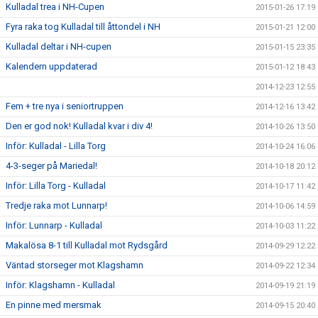
Kulladal trea i NH-Cupen
2015-01-26 17:19
Fyra raka tog Kulladal till åttondel i NH
2015-01-21 12:00
Kulladal deltar i NH-cupen
2015-01-15 23:35
Kalendern uppdaterad
2015-01-12 18:43
2014-12-23 12:55
Fem + tre nya i seniortruppen
2014-12-16 13:42
Den er god nok! Kulladal kvar i div 4!
2014-10-26 13:50
Inför: Kulladal - Lilla Torg
2014-10-24 16:06
4-3-seger på Mariedal!
2014-10-18 20:12
Inför: Lilla Torg - Kulladal
2014-10-17 11:42
Tredje raka mot Lunnarp!
2014-10-06 14:59
Inför: Lunnarp - Kulladal
2014-10-03 11:22
Makalösa 8-1 till Kulladal mot Rydsgård
2014-09-29 12:22
Väntad storseger mot Klagshamn
2014-09-22 12:34
Inför: Klagshamn - Kulladal
2014-09-19 21:19
En pinne med mersmak
2014-09-15 20:40