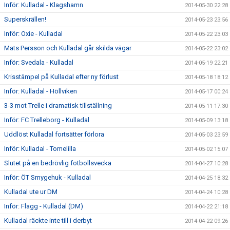
Inför: Kulladal - Klagshamn
2014-05-30 22:28
Superskrällen!
2014-05-23 23:56
Inför: Oxie - Kulladal
2014-05-22 23:03
Mats Persson och Kulladal går skilda vägar
2014-05-22 23:02
Inför: Svedala - Kulladal
2014-05-19 22:21
Krisstämpel på Kulladal efter ny förlust
2014-05-18 18:12
Inför: Kulladal - Höllviken
2014-05-17 00:24
3-3 mot Trelle i dramatisk tillställning
2014-05-11 17:30
Inför: FC Trelleborg - Kulladal
2014-05-09 13:18
Uddlöst Kulladal fortsätter förlora
2014-05-03 23:59
Inför: Kulladal - Tomelilla
2014-05-02 15:07
Slutet på en bedrövlig fotbollsvecka
2014-04-27 10:28
Inför: ÖT Smygehuk - Kulladal
2014-04-25 18:32
Kulladal ute ur DM
2014-04-24 10:28
Inför: Flagg - Kulladal (DM)
2014-04-22 21:18
Kulladal räckte inte till i derbyt
2014-04-22 09:26