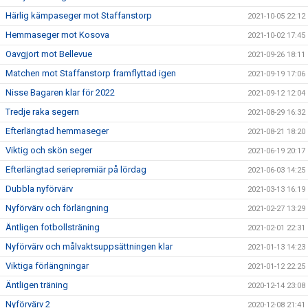
Härlig kämpaseger mot Staffanstorp
2021-10-05 22:12
Hemmaseger mot Kosova
2021-10-02 17:45
Oavgjort mot Bellevue
2021-09-26 18:11
Matchen mot Staffanstorp framflyttad igen
2021-09-19 17:06
Nisse Bagaren klar för 2022
2021-09-12 12:04
Tredje raka segern
2021-08-29 16:32
Efterlängtad hemmaseger
2021-08-21 18:20
Viktig och skön seger
2021-06-19 20:17
Efterlängtad seriepremiär på lördag
2021-06-03 14:25
Dubbla nyförvärv
2021-03-13 16:19
Nyförvärv och förlängning
2021-02-27 13:29
Äntligen fotbollsträning
2021-02-01 22:31
Nyförvärv och målvaktsuppsättningen klar
2021-01-13 14:23
Viktiga förlängningar
2021-01-12 22:25
Äntligen träning
2020-12-14 23:08
Nyförvärv 2
2020-12-08 21:41