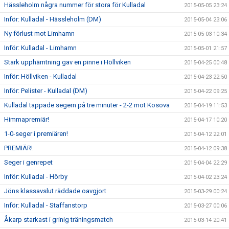
Hässleholm några nummer för stora för Kulladal
2015-05-05 23:24
Inför: Kulladal - Hässleholm (DM)
2015-05-04 23:06
Ny förlust mot Limhamn
2015-05-03 10:34
Inför: Kulladal - Limhamn
2015-05-01 21:57
Stark upphämtning gav en pinne i Höllviken
2015-04-25 00:48
Inför: Höllviken - Kulladal
2015-04-23 22:50
Inför: Pelister - Kulladal (DM)
2015-04-22 09:25
Kulladal tappade segern på tre minuter - 2-2 mot Kosova
2015-04-19 11:53
Himmapremiär!
2015-04-17 10:20
1-0-seger i premiären!
2015-04-12 22:01
PREMIÄR!
2015-04-12 09:38
Seger i genrepet
2015-04-04 22:29
Inför: Kulladal - Hörby
2015-04-02 23:24
Jöns klassavslut räddade oavgjort
2015-03-29 00:24
Inför: Kulladal - Staffanstorp
2015-03-27 00:06
Åkarp starkast i grinig träningsmatch
2015-03-14 20:41