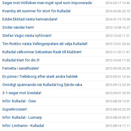
Seger mot Höllviken men inget spel som imponerade
2016-02-17 13:46
Kvarnby ett nummer för stort för Kulladal
2016-02-06 22:10
Eddie Ekblad nästa hemvändare!
2016-01-19 15:58
Söder vänder hem!
2015-12-08 16:27
Stefan Vagic nästa nyförvärv!
2015-12-02 11:21
Tim Rickbo nästa Vellingespelare att välja Kulladal!
2015-12-01 20:54
Kulladal välkomnar Sebastian Rask till klubben!
2015-11-20 11:47
Kulladal klart för div 3!
2015-10-04 17:02
Femetta i seriefinalen!
2015-09-28 20:50
En pinne i Trelleborg efter stark andra halvlek
2015-09-21 14:54
Onödigt spännande när Kulladal tog fjärde raka
2015-09-12 23:39
3-1-seger mot Svedala!
2015-09-07 23:59
Inför: Kulladal - Oxie
2015-08-29 12:01
Superkrossen!
2015-08-23 22:59
Inför: Kulladal - Lunnarp
2015-08-23 00:37
Inför: Limhamn - Kulladal
2015-08-14 17:11