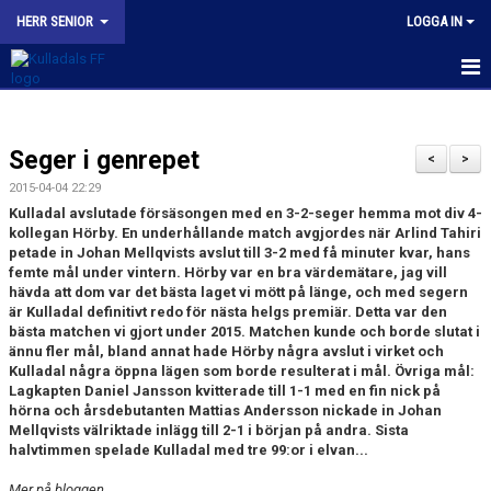
HERR SENIOR
LOGGA IN
HEM
Seger i genrepet
NYHETER
<
>
2015-04-04 22:29
KALENDER
Kulladal avslutade försäsongen med en 3-2-seger hemma mot div 4-
kollegan Hörby. En underhållande match avgjordes när Arlind Tahiri
TRUPPEN
petade in Johan Mellqvists avslut till 3-2 med få minuter kvar, hans
femte mål under vintern. Hörby var en bra värdemätare, jag vill
hävda att dom var det bästa laget vi mött på länge, och med segern
BILDGALLERI
är Kulladal definitivt redo för nästa helgs premiär. Detta var den
bästa matchen vi gjort under 2015. Matchen kunde och borde slutat i
KONTAKT
ännu fler mål, bland annat hade Hörby några avslut i virket och
Kulladal några öppna lägen som borde resulterat i mål. Övriga mål:
Lagkapten Daniel Jansson kvitterade till 1-1 med en fin nick på
MATCHER
hörna och årsdebutanten Mattias Andersson nickade in Johan
Mellqvists välriktade inlägg till 2-1 i början på andra. Sista
KFF HERR A INSTAGRAM
halvtimmen spelade Kulladal med tre 99:or i elvan...
Mer på bloggen...