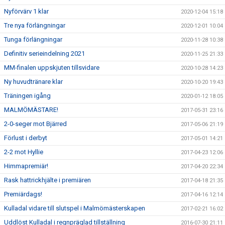
Nyförvärv 1 klar
2020-12-04 15:18
Tre nya förlängningar
2020-12-01 10:04
Tunga förlängningar
2020-11-28 10:38
Definitiv serieindelning 2021
2020-11-25 21:33
MM-finalen uppskjuten tillsvidare
2020-10-28 14:23
Ny huvudtränare klar
2020-10-20 19:43
Träningen igång
2020-01-12 18:05
MALMÖMÄSTARE!
2017-05-31 23:16
2-0-seger mot Bjärred
2017-05-06 21:19
Förlust i derbyt
2017-05-01 14:21
2-2 mot Hyllie
2017-04-23 12:06
Himmapremiär!
2017-04-20 22:34
Rask hattrickhjälte i premiären
2017-04-18 21:35
Premiärdags!
2017-04-16 12:14
Kulladal vidare till slutspel i Malmömästerskapen
2017-02-21 16:02
Uddlöst Kulladal i regnpräglad tillställning
2016-07-30 21:11