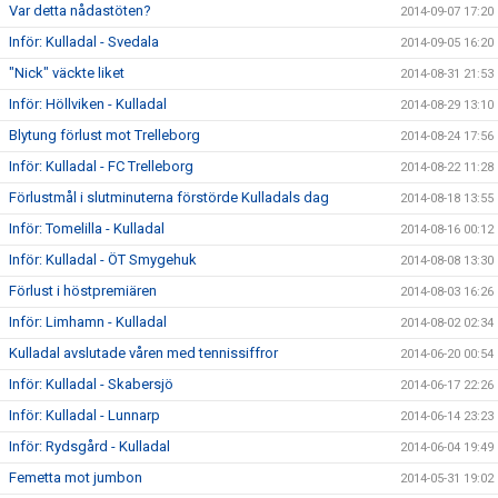
Var detta nådastöten?
2014-09-07 17:20
Inför: Kulladal - Svedala
2014-09-05 16:20
"Nick" väckte liket
2014-08-31 21:53
Inför: Höllviken - Kulladal
2014-08-29 13:10
Blytung förlust mot Trelleborg
2014-08-24 17:56
Inför: Kulladal - FC Trelleborg
2014-08-22 11:28
Förlustmål i slutminuterna förstörde Kulladals dag
2014-08-18 13:55
Inför: Tomelilla - Kulladal
2014-08-16 00:12
Inför: Kulladal - ÖT Smygehuk
2014-08-08 13:30
Förlust i höstpremiären
2014-08-03 16:26
Inför: Limhamn - Kulladal
2014-08-02 02:34
Kulladal avslutade våren med tennissiffror
2014-06-20 00:54
Inför: Kulladal - Skabersjö
2014-06-17 22:26
Inför: Kulladal - Lunnarp
2014-06-14 23:23
Inför: Rydsgård - Kulladal
2014-06-04 19:49
Femetta mot jumbon
2014-05-31 19:02