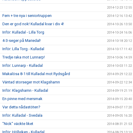
2014-12-23 12:55
Fem + tre nya i seniortruppen
2014-12-16 13:42
Den er god nok! Kulladal kvar i div 4!
2014-10-26 13:50
Inför: Kulladal - Lilla Torg
2014-10-24 16:06
4-3-seger på Mariedal!
2014-10-18 20:12
Inför: Lilla Torg - Kulladal
2014-10-17 11:42
Tredje raka mot Lunnarp!
2014-10-06 14:59
Inför: Lunnarp - Kulladal
2014-10-03 11:22
Makalösa 8-1 till Kulladal mot Rydsgård
2014-09-29 12:22
Väntad storseger mot Klagshamn
2014-09-22 12:34
Inför: Klagshamn - Kulladal
2014-09-19 21:19
En pinne med mersmak
2014-09-15 20:40
Var detta nådastöten?
2014-09-07 17:20
Inför: Kulladal - Svedala
2014-09-05 16:20
"Nick" väckte liket
2014-08-31 21:53
Inför: Höllviken - Kulladal
2014-08-29 13:10