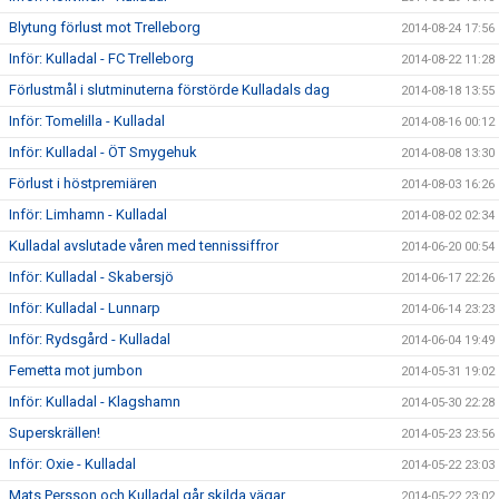
Blytung förlust mot Trelleborg
2014-08-24 17:56
Inför: Kulladal - FC Trelleborg
2014-08-22 11:28
Förlustmål i slutminuterna förstörde Kulladals dag
2014-08-18 13:55
Inför: Tomelilla - Kulladal
2014-08-16 00:12
Inför: Kulladal - ÖT Smygehuk
2014-08-08 13:30
Förlust i höstpremiären
2014-08-03 16:26
Inför: Limhamn - Kulladal
2014-08-02 02:34
Kulladal avslutade våren med tennissiffror
2014-06-20 00:54
Inför: Kulladal - Skabersjö
2014-06-17 22:26
Inför: Kulladal - Lunnarp
2014-06-14 23:23
Inför: Rydsgård - Kulladal
2014-06-04 19:49
Femetta mot jumbon
2014-05-31 19:02
Inför: Kulladal - Klagshamn
2014-05-30 22:28
Superskrällen!
2014-05-23 23:56
Inför: Oxie - Kulladal
2014-05-22 23:03
Mats Persson och Kulladal går skilda vägar
2014-05-22 23:02