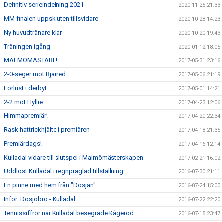
Definitiv serieindelning 2021
2020-11-25 21:33
MM-finalen uppskjuten tillsvidare
2020-10-28 14:23
Ny huvudtränare klar
2020-10-20 19:43
Träningen igång
2020-01-12 18:05
MALMÖMÄSTARE!
2017-05-31 23:16
2-0-seger mot Bjärred
2017-05-06 21:19
Förlust i derbyt
2017-05-01 14:21
2-2 mot Hyllie
2017-04-23 12:06
Himmapremiär!
2017-04-20 22:34
Rask hattrickhjälte i premiären
2017-04-18 21:35
Premiärdags!
2017-04-16 12:14
Kulladal vidare till slutspel i Malmömästerskapen
2017-02-21 16:02
Uddlöst Kulladal i regnpräglad tillställning
2016-07-30 21:11
En pinne med hem från "Dösjan"
2016-07-24 15:00
Inför: Dösjöbro - Kulladal
2016-07-22 22:20
Tennissiffror när Kulladal besegrade Kågeröd
2016-07-15 23:47