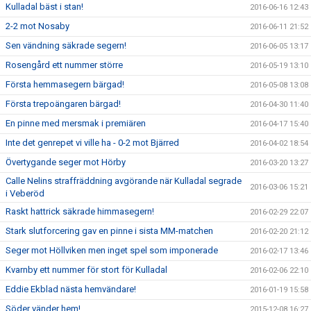
Kulladal bäst i stan!
2016-06-16 12:43
2-2 mot Nosaby
2016-06-11 21:52
Sen vändning säkrade segern!
2016-06-05 13:17
Rosengård ett nummer större
2016-05-19 13:10
Första hemmasegern bärgad!
2016-05-08 13:08
Första trepoängaren bärgad!
2016-04-30 11:40
En pinne med mersmak i premiären
2016-04-17 15:40
Inte det genrepet vi ville ha - 0-2 mot Bjärred
2016-04-02 18:54
Övertygande seger mot Hörby
2016-03-20 13:27
Calle Nelins straffräddning avgörande när Kulladal segrade
2016-03-06 15:21
i Veberöd
Raskt hattrick säkrade himmasegern!
2016-02-29 22:07
Stark slutforcering gav en pinne i sista MM-matchen
2016-02-20 21:12
Seger mot Höllviken men inget spel som imponerade
2016-02-17 13:46
Kvarnby ett nummer för stort för Kulladal
2016-02-06 22:10
Eddie Ekblad nästa hemvändare!
2016-01-19 15:58
Söder vänder hem!
2015-12-08 16:27