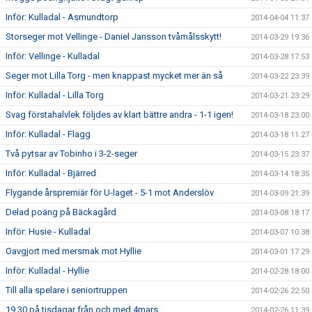
Inför: Kulladal - Asmundtorp
2014-04-04 11:37
Storseger mot Vellinge - Daniel Jansson tvåmålsskytt!
2014-03-29 19:36
Inför: Vellinge - Kulladal
2014-03-28 17:53
Seger mot Lilla Torg - men knappast mycket mer än så
2014-03-22 23:39
Inför: Kulladal - Lilla Torg
2014-03-21 23:29
Svag förstahalvlek följdes av klart bättre andra - 1-1 igen!
2014-03-18 23:00
Inför: Kulladal - Flagg
2014-03-18 11:27
Två pytsar av Tobinho i 3-2-seger
2014-03-15 23:37
Inför: Kulladal - Bjärred
2014-03-14 18:35
Flygande årspremiär för U-laget - 5-1 mot Anderslöv
2014-03-09 21:39
Delad poäng på Bäckagård
2014-03-08 18:17
Inför: Husie - Kulladal
2014-03-07 10:38
Oavgjort med mersmak mot Hyllie
2014-03-01 17:29
Inför: Kulladal - Hyllie
2014-02-28 18:00
Till alla spelare i seniortruppen
2014-02-26 22:50
19.30 på tisdagar från och med 4mars
2014-02-26 11:39