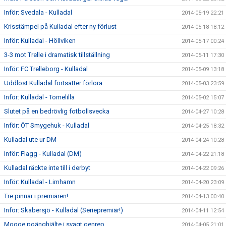
Inför: Svedala - Kulladal
2014-05-19 22:21
Krisstämpel på Kulladal efter ny förlust
2014-05-18 18:12
Inför: Kulladal - Höllviken
2014-05-17 00:24
3-3 mot Trelle i dramatisk tillställning
2014-05-11 17:30
Inför: FC Trelleborg - Kulladal
2014-05-09 13:18
Uddlöst Kulladal fortsätter förlora
2014-05-03 23:59
Inför: Kulladal - Tomelilla
2014-05-02 15:07
Slutet på en bedrövlig fotbollsvecka
2014-04-27 10:28
Inför: ÖT Smygehuk - Kulladal
2014-04-25 18:32
Kulladal ute ur DM
2014-04-24 10:28
Inför: Flagg - Kulladal (DM)
2014-04-22 21:18
Kulladal räckte inte till i derbyt
2014-04-22 09:26
Inför: Kulladal - Limhamn
2014-04-20 23:09
Tre pinnar i premiären!
2014-04-13 00:40
Inför: Skabersjö - Kulladal (Seriepremiär!)
2014-04-11 12:54
Mogge poänghjälte i svagt genrep
2014-04-05 21:01