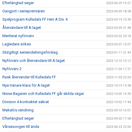
Efterlängtad seger
2023-04-29 15:57
Oavgjort i seriepremiären
2023-04-09 18:58
Spelprogram Kulladals FF Herr A Div. 4
2023-03-19 10:39
Återvändare till A-laget
2023-03-09 21:48
Meriterat nyförvärv
2023-02-02 23:18
Lagledare sökes
2023-02-01 15:07
Slutgiltigt serieindelningsförslag
2023-01-11 21:49
Nyförvärv och återvändare till A-laget
2022-12-10 10:12
Nyförvärv 2
2022-11-04 17:27
Rask återvänder till Kulladals FF
2022-11-03 22:03
Nya tränare klara för A-laget
2022-10-19 13:38
Nisse Bagaren och Kulladals FF går skilda vägar
2022-10-05 14:39
Division 4-kontraktet säkrat
2022-10-02 17:44
Makalös vändning
2022-09-10 16:07
Efterlängtad seger
2022-09-03 17:58
Vårsäsongen till ända
2022-06-23 22:06