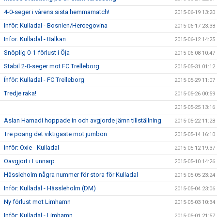
4-0-seger i vårens sista hemmamatch!
2015-06-19 13:20
Inför: Kulladal - Bosnien/Hercegovina
2015-06-17 23:38
Inför: Kulladal - Balkan
2015-06-12 14:25
Snöplig 0-1-förlust i Öja
2015-06-08 10:47
Stabil 2-0-seger mot FC Trelleborg
2015-05-31 01:12
Ïnför: Kulladal - FC Trelleborg
2015-05-29 11:07
Tredje raka!
2015-05-26 00:59
2015-05-25 13:16
Aslan Hamadi hoppade in och avgjorde jämn tillställning
2015-05-22 11:28
Tre poäng det viktigaste mot jumbon
2015-05-14 16:10
Inför: Oxie - Kulladal
2015-05-12 19:37
Oavgjort i Lunnarp
2015-05-10 14:26
Hässleholm några nummer för stora för Kulladal
2015-05-05 23:24
Inför: Kulladal - Hässleholm (DM)
2015-05-04 23:06
Ny förlust mot Limhamn
2015-05-03 10:34
Inför: Kulladal - Limhamn
2015-05-01 21:57