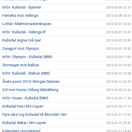
Inför: Kulladal - Bjärred
2015-03-06 22:10
Femetta mot Vellinge
2015-02-28 18:10
Lottat i Malmömästerskapen
2015-02-27 23:22
Inför: Kulladal - Vellinge IF
2015-02-27 10:47
Kulladal signar två nya!
2015-02-25 23:30
Oavgjort mot Olympic
2015-02-22 18:42
Inför: Olympic - Kulladal (MM)
2015-02-20 17:09
Storseger mot Balkan
2015-02-14 19:03
Inför: Kulladal - Balkan (MM)
2015-02-13 10:58
Årets junior 2014: Morgan Nielsen
2015-02-12 23:39
0-0 mot Husie i blåsig tillställning
2015-02-09 22:36
Inför: Husie - Kulladal (MM)
2015-02-06 11:34
Kulladal trea i NH-Cupen
2015-01-26 17:19
Fyra raka tog Kulladal till åttondel i NH
2015-01-21 12:00
Kulladal deltar i NH-cupen
2015-01-15 23:35
Kalendern uppdaterad
2015-01-12 18:43