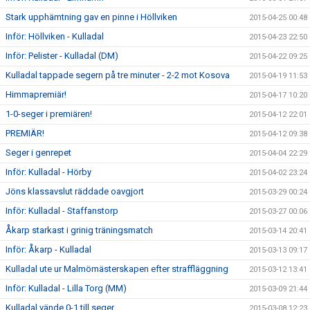
Stark upphämtning gav en pinne i Höllviken
2015-04-25 00:48
Inför: Höllviken - Kulladal
2015-04-23 22:50
Inför: Pelister - Kulladal (DM)
2015-04-22 09:25
Kulladal tappade segern på tre minuter - 2-2 mot Kosova
2015-04-19 11:53
Himmapremiär!
2015-04-17 10:20
1-0-seger i premiären!
2015-04-12 22:01
PREMIÄR!
2015-04-12 09:38
Seger i genrepet
2015-04-04 22:29
Inför: Kulladal - Hörby
2015-04-02 23:24
Jöns klassavslut räddade oavgjort
2015-03-29 00:24
Inför: Kulladal - Staffanstorp
2015-03-27 00:06
Åkarp starkast i grinig träningsmatch
2015-03-14 20:41
Inför: Åkarp - Kulladal
2015-03-13 09:17
Kulladal ute ur Malmömästerskapen efter straffläggning
2015-03-12 13:41
Inför: Kulladal - Lilla Torg (MM)
2015-03-09 21:44
Kulladal vände 0-1 till seger
2015-03-08 12:23