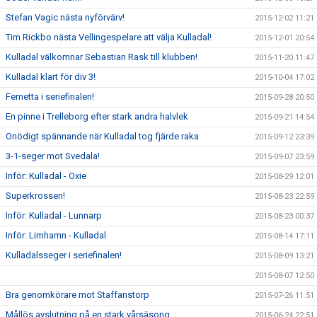
Stefan Vagic nästa nyförvärv!
2015-12-02 11:21
Tim Rickbo nästa Vellingespelare att välja Kulladal!
2015-12-01 20:54
Kulladal välkomnar Sebastian Rask till klubben!
2015-11-20 11:47
Kulladal klart för div 3!
2015-10-04 17:02
Femetta i seriefinalen!
2015-09-28 20:50
En pinne i Trelleborg efter stark andra halvlek
2015-09-21 14:54
Onödigt spännande när Kulladal tog fjärde raka
2015-09-12 23:39
3-1-seger mot Svedala!
2015-09-07 23:59
Inför: Kulladal - Oxie
2015-08-29 12:01
Superkrossen!
2015-08-23 22:59
Inför: Kulladal - Lunnarp
2015-08-23 00:37
Inför: Limhamn - Kulladal
2015-08-14 17:11
Kulladalsseger i seriefinalen!
2015-08-09 13:21
2015-08-07 12:50
Bra genomkörare mot Staffanstorp
2015-07-26 11:51
Mållös avslutning på en stark vårsäsong
2015-06-24 22:51