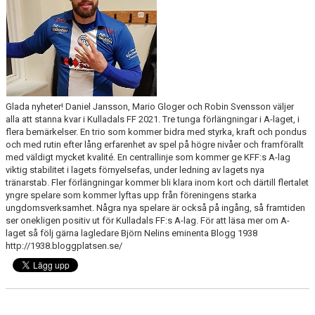
Glada nyheter! Daniel Jansson, Mario Gloger och Robin Svensson väljer
alla att stanna kvar i Kulladals FF 2021. Tre tunga förlängningar i A-laget, i
flera bemärkelser. En trio som kommer bidra med styrka, kraft och pondus
och med rutin efter lång erfarenhet av spel på högre nivåer och framförallt
med väldigt mycket kvalité. En centrallinje som kommer ge KFF:s A-lag
viktig stabilitet i lagets förnyelsefas, under ledning av lagets nya
tränarstab. Fler förlängningar kommer bli klara inom kort och därtill flertalet
yngre spelare som kommer lyftas upp från föreningens starka
ungdomsverksamhet. Några nya spelare är också på ingång, så framtiden
ser onekligen positiv ut för Kulladals FF:s A-lag. För att läsa mer om A-
laget så följ gärna lagledare Björn Nelins eminenta Blogg 1938
http://1938.bloggplatsen.se/