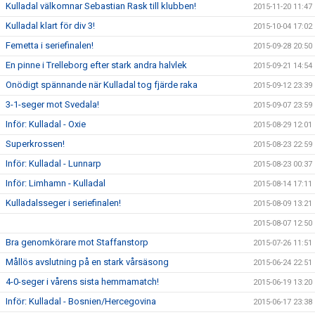
Kulladal välkomnar Sebastian Rask till klubben!
2015-11-20 11:47
Kulladal klart för div 3!
2015-10-04 17:02
Femetta i seriefinalen!
2015-09-28 20:50
En pinne i Trelleborg efter stark andra halvlek
2015-09-21 14:54
Onödigt spännande när Kulladal tog fjärde raka
2015-09-12 23:39
3-1-seger mot Svedala!
2015-09-07 23:59
Inför: Kulladal - Oxie
2015-08-29 12:01
Superkrossen!
2015-08-23 22:59
Inför: Kulladal - Lunnarp
2015-08-23 00:37
Inför: Limhamn - Kulladal
2015-08-14 17:11
Kulladalsseger i seriefinalen!
2015-08-09 13:21
2015-08-07 12:50
Bra genomkörare mot Staffanstorp
2015-07-26 11:51
Mållös avslutning på en stark vårsäsong
2015-06-24 22:51
4-0-seger i vårens sista hemmamatch!
2015-06-19 13:20
Inför: Kulladal - Bosnien/Hercegovina
2015-06-17 23:38