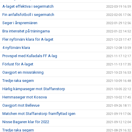
A-laget effektiva i segermatch
2022-03-19 16:59
Fin anfallsfotboll i segermatch
2022-02-05 17:06
Seger i årspremiären
2022-01-29 12:56
Bra intensitet på träningarna
2022-01-22 14:52
Fler nyförvärv klara för A-laget
2021-12-23 17:47
4 nyförvärv klara
2021-12-08 13:59
Provspel med Kulladals FF A-lag
2021-11-17 12:17
Förlust för A-laget
2021-11-13 17:35
Oavgjort en missräkning
2021-10-23 16:53
Tredje raka segern
2021-10-09 16:48
Härlig kämpaseger mot Staffanstorp
2021-10-05 22:12
Hemmaseger mot Kosova
2021-10-02 17:45
Oavgjort mot Bellevue
2021-09-26 18:11
Matchen mot Staffanstorp framflyttad igen
2021-09-19 17:06
Nisse Bagaren klar för 2022
2021-09-12 12:04
Tredje raka segern
2021-08-29 16:32