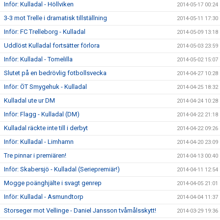
Inför: Kulladal - Höllviken
2014-05-17 00:24
3-3 mot Trelle i dramatisk tillställning
2014-05-11 17:30
Inför: FC Trelleborg - Kulladal
2014-05-09 13:18
Uddlöst Kulladal fortsätter förlora
2014-05-03 23:59
Inför: Kulladal - Tomelilla
2014-05-02 15:07
Slutet på en bedrövlig fotbollsvecka
2014-04-27 10:28
Inför: ÖT Smygehuk - Kulladal
2014-04-25 18:32
Kulladal ute ur DM
2014-04-24 10:28
Inför: Flagg - Kulladal (DM)
2014-04-22 21:18
Kulladal räckte inte till i derbyt
2014-04-22 09:26
Inför: Kulladal - Limhamn
2014-04-20 23:09
Tre pinnar i premiären!
2014-04-13 00:40
Inför: Skabersjö - Kulladal (Seriepremiär!)
2014-04-11 12:54
Mogge poänghjälte i svagt genrep
2014-04-05 21:01
Inför: Kulladal - Asmundtorp
2014-04-04 11:37
Storseger mot Vellinge - Daniel Jansson tvåmålsskytt!
2014-03-29 19:36