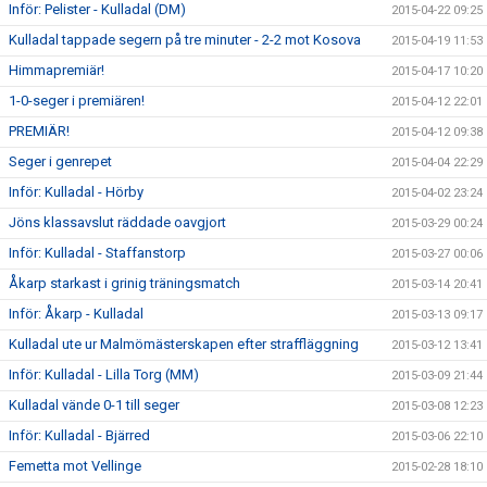
Inför: Pelister - Kulladal (DM)
2015-04-22 09:25
Kulladal tappade segern på tre minuter - 2-2 mot Kosova
2015-04-19 11:53
Himmapremiär!
2015-04-17 10:20
1-0-seger i premiären!
2015-04-12 22:01
PREMIÄR!
2015-04-12 09:38
Seger i genrepet
2015-04-04 22:29
Inför: Kulladal - Hörby
2015-04-02 23:24
Jöns klassavslut räddade oavgjort
2015-03-29 00:24
Inför: Kulladal - Staffanstorp
2015-03-27 00:06
Åkarp starkast i grinig träningsmatch
2015-03-14 20:41
Inför: Åkarp - Kulladal
2015-03-13 09:17
Kulladal ute ur Malmömästerskapen efter straffläggning
2015-03-12 13:41
Inför: Kulladal - Lilla Torg (MM)
2015-03-09 21:44
Kulladal vände 0-1 till seger
2015-03-08 12:23
Inför: Kulladal - Bjärred
2015-03-06 22:10
Femetta mot Vellinge
2015-02-28 18:10