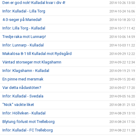
Den er god nok! Kulladal kvar i div 4!
2014-10-26 13:50
Inför: Kulladal - Lilla Torg
2014-10-24 16:06
4-3-seger på Mariedal!
2014-10-18 20:12
Inför: Lilla Torg - Kulladal
2014-10-17 11:42
Tredje raka mot Lunnarp!
2014-10-06 14:59
Inför: Lunnarp - Kulladal
2014-10-03 11:22
Makalösa 8-1 till Kulladal mot Rydsgård
2014-09-29 12:22
Väntad storseger mot Klagshamn
2014-09-22 12:34
Inför: Klagshamn - Kulladal
2014-09-19 21:19
En pinne med mersmak
2014-09-15 20:40
Var detta nådastöten?
2014-09-07 17:20
Inför: Kulladal - Svedala
2014-09-05 16:20
"Nick" väckte liket
2014-08-31 21:53
Inför: Höllviken - Kulladal
2014-08-29 13:10
Blytung förlust mot Trelleborg
2014-08-24 17:56
Inför: Kulladal - FC Trelleborg
2014-08-22 11:28