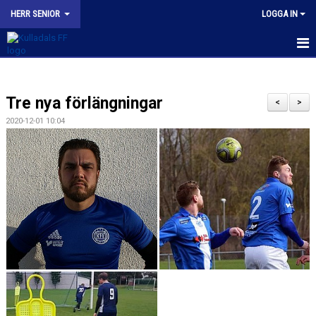
HERR SENIOR
LOGGA IN
HEM
Tre nya förlängningar
NYHETER
<
>
2020-12-01 10:04
KALENDER
TRUPPEN
BILDGALLERI
KONTAKT
MATCHER
KFF HERR A INSTAGRAM