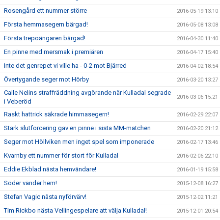
Rosengård ett nummer större
2016-05-19 13:10
Första hemmasegern bärgad!
2016-05-08 13:08
Första trepoängaren bärgad!
2016-04-30 11:40
En pinne med mersmak i premiären
2016-04-17 15:40
Inte det genrepet vi ville ha - 0-2 mot Bjärred
2016-04-02 18:54
Övertygande seger mot Hörby
2016-03-20 13:27
Calle Nelins straffräddning avgörande när Kulladal segrade
2016-03-06 15:21
i Veberöd
Raskt hattrick säkrade himmasegern!
2016-02-29 22:07
Stark slutforcering gav en pinne i sista MM-matchen
2016-02-20 21:12
Seger mot Höllviken men inget spel som imponerade
2016-02-17 13:46
Kvarnby ett nummer för stort för Kulladal
2016-02-06 22:10
Eddie Ekblad nästa hemvändare!
2016-01-19 15:58
Söder vänder hem!
2015-12-08 16:27
Stefan Vagic nästa nyförvärv!
2015-12-02 11:21
Tim Rickbo nästa Vellingespelare att välja Kulladal!
2015-12-01 20:54