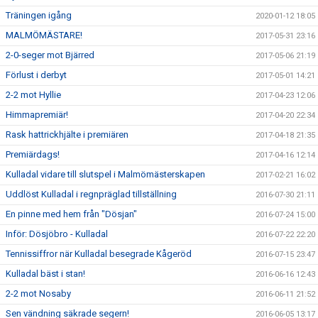
Träningen igång
2020-01-12 18:05
MALMÖMÄSTARE!
2017-05-31 23:16
2-0-seger mot Bjärred
2017-05-06 21:19
Förlust i derbyt
2017-05-01 14:21
2-2 mot Hyllie
2017-04-23 12:06
Himmapremiär!
2017-04-20 22:34
Rask hattrickhjälte i premiären
2017-04-18 21:35
Premiärdags!
2017-04-16 12:14
Kulladal vidare till slutspel i Malmömästerskapen
2017-02-21 16:02
Uddlöst Kulladal i regnpräglad tillställning
2016-07-30 21:11
En pinne med hem från "Dösjan"
2016-07-24 15:00
Inför: Dösjöbro - Kulladal
2016-07-22 22:20
Tennissiffror när Kulladal besegrade Kågeröd
2016-07-15 23:47
Kulladal bäst i stan!
2016-06-16 12:43
2-2 mot Nosaby
2016-06-11 21:52
Sen vändning säkrade segern!
2016-06-05 13:17