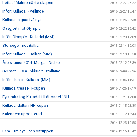
Lottat i Malmömästerskapen
2015-02-27 23:22
Inför: Kulladal - Vellinge IF
2015-02-27 10:47
Kulladal signar två nya!
2015-02-25 23:30
Oavgjort mot Olympic
2015-02-22 18:42
Inför: Olympic - Kulladal (MM)
2015-02-20 17:09
Storseger mot Balkan
2015-02-14 19:03
Inför: Kulladal - Balkan (MM)
2015-02-13 10:58
Årets junior 2014: Morgan Nielsen
2015-02-12 23:39
0-0 mot Husie i blåsig tillställning
2015-02-09 22:36
Inför: Husie - Kulladal (MM)
2015-02-06 11:34
Kulladal trea i NH-Cupen
2015-01-26 17:19
Fyra raka tog Kulladal till åttondel i NH
2015-01-21 12:00
Kulladal deltar i NH-cupen
2015-01-15 23:35
Kalendern uppdaterad
2015-01-12 18:43
2014-12-23 12:55
Fem + tre nya i seniortruppen
2014-12-16 13:42