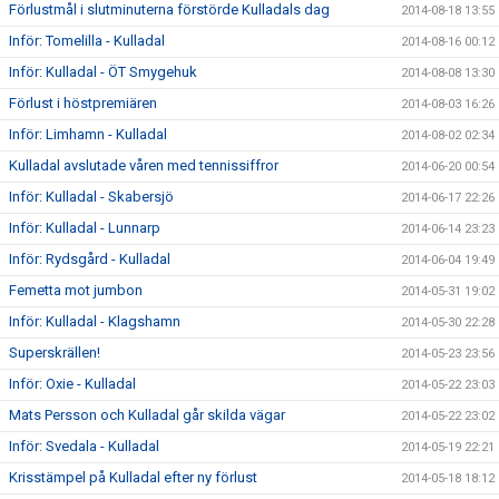
Förlustmål i slutminuterna förstörde Kulladals dag
2014-08-18 13:55
Inför: Tomelilla - Kulladal
2014-08-16 00:12
Inför: Kulladal - ÖT Smygehuk
2014-08-08 13:30
Förlust i höstpremiären
2014-08-03 16:26
Inför: Limhamn - Kulladal
2014-08-02 02:34
Kulladal avslutade våren med tennissiffror
2014-06-20 00:54
Inför: Kulladal - Skabersjö
2014-06-17 22:26
Inför: Kulladal - Lunnarp
2014-06-14 23:23
Inför: Rydsgård - Kulladal
2014-06-04 19:49
Femetta mot jumbon
2014-05-31 19:02
Inför: Kulladal - Klagshamn
2014-05-30 22:28
Superskrällen!
2014-05-23 23:56
Inför: Oxie - Kulladal
2014-05-22 23:03
Mats Persson och Kulladal går skilda vägar
2014-05-22 23:02
Inför: Svedala - Kulladal
2014-05-19 22:21
Krisstämpel på Kulladal efter ny förlust
2014-05-18 18:12