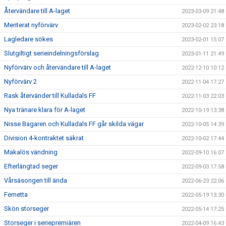
Återvändare till A-laget
2023-03-09 21:48
Meriterat nyförvärv
2023-02-02 23:18
Lagledare sökes
2023-02-01 15:07
Slutgiltigt serieindelningsförslag
2023-01-11 21:49
Nyförvärv och återvändare till A-laget
2022-12-10 10:12
Nyförvärv 2
2022-11-04 17:27
Rask återvänder till Kulladals FF
2022-11-03 22:03
Nya tränare klara för A-laget
2022-10-19 13:38
Nisse Bagaren och Kulladals FF går skilda vägar
2022-10-05 14:39
Division 4-kontraktet säkrat
2022-10-02 17:44
Makalös vändning
2022-09-10 16:07
Efterlängtad seger
2022-09-03 17:58
Vårsäsongen till ända
2022-06-23 22:06
Femetta
2022-05-19 13:30
Skön storseger
2022-05-14 17:25
Storseger i seriepremiären
2022-04-09 16:43