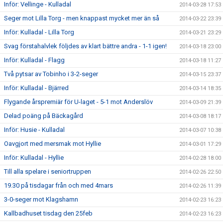
Inför: Vellinge - Kulladal
2014-03-28 17:53
Seger mot Lilla Torg - men knappast mycket mer än så
2014-03-22 23:39
Inför: Kulladal - Lilla Torg
2014-03-21 23:29
Svag förstahalvlek följdes av klart bättre andra - 1-1 igen!
2014-03-18 23:00
Inför: Kulladal - Flagg
2014-03-18 11:27
Två pytsar av Tobinho i 3-2-seger
2014-03-15 23:37
Inför: Kulladal - Bjärred
2014-03-14 18:35
Flygande årspremiär för U-laget - 5-1 mot Anderslöv
2014-03-09 21:39
Delad poäng på Bäckagård
2014-03-08 18:17
Inför: Husie - Kulladal
2014-03-07 10:38
Oavgjort med mersmak mot Hyllie
2014-03-01 17:29
Inför: Kulladal - Hyllie
2014-02-28 18:00
Till alla spelare i seniortruppen
2014-02-26 22:50
19.30 på tisdagar från och med 4mars
2014-02-26 11:39
3-0-seger mot Klagshamn
2014-02-23 16:23
Kallbadhuset tisdag den 25feb
2014-02-23 16:23