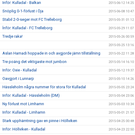
Inför: Kulladal - Balkan
2015-06-12 14:25
Snöplig 0-1-förlust i Öja
2015-06-08 10:47
Stabil 2-0-seger mot FC Trelleborg
2015-05-31 01:12
Ïnför: Kulladal - FC Trelleborg
2015-05-29 11:07
Tredje raka!
2015-05-26 00:59
2015-05-25 13:16
Aslan Hamadi hoppade in och avgjorde jämn tillställning
2015-05-22 11:28
Tre poäng det viktigaste mot jumbon
2015-05-14 16:10
Inför: Oxie - Kulladal
2015-05-12 19:37
Oavgjort i Lunnarp
2015-05-10 14:26
Hässleholm några nummer för stora för Kulladal
2015-05-05 23:24
Inför: Kulladal - Hässleholm (DM)
2015-05-04 23:06
Ny förlust mot Limhamn
2015-05-03 10:34
Inför: Kulladal - Limhamn
2015-05-01 21:57
Stark upphämtning gav en pinne i Höllviken
2015-04-25 00:48
Inför: Höllviken - Kulladal
2015-04-23 22:50