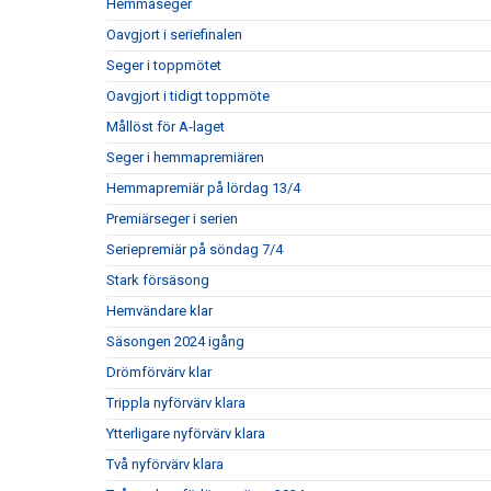
Hemmaseger
Oavgjort i seriefinalen
Seger i toppmötet
Oavgjort i tidigt toppmöte
Mållöst för A-laget
Seger i hemmapremiären
Hemmapremiär på lördag 13/4
Premiärseger i serien
Seriepremiär på söndag 7/4
Stark försäsong
Hemvändare klar
Säsongen 2024 igång
Drömförvärv klar
Trippla nyförvärv klara
Ytterligare nyförvärv klara
Två nyförvärv klara