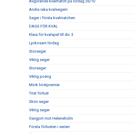
Avgörande kvalmatch på lördag 26/10
Andra raka kvalsegern
Seger i första kvalmatchen
DAGS FÖR KVAL
Klara för kvalspel till div. 3
Lyckosam lördag
Storseger
Viktig seger
Storseger
Viktig poäng
Mörk höstpremiär
Trist förlust
Skön seger
Viktig seger
Oavgjort mot Heleneholm
Första förlusten i serien