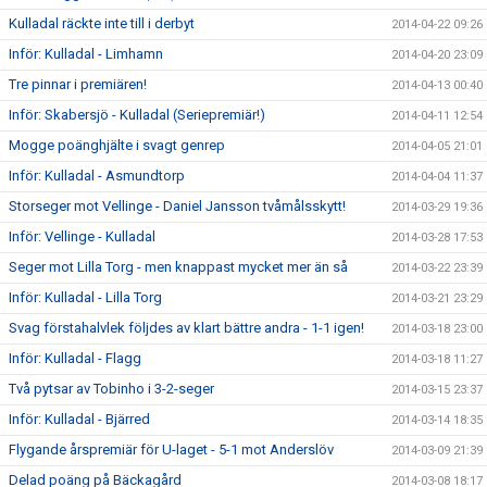
Kulladal räckte inte till i derbyt
2014-04-22 09:26
Inför: Kulladal - Limhamn
2014-04-20 23:09
Tre pinnar i premiären!
2014-04-13 00:40
Inför: Skabersjö - Kulladal (Seriepremiär!)
2014-04-11 12:54
Mogge poänghjälte i svagt genrep
2014-04-05 21:01
Inför: Kulladal - Asmundtorp
2014-04-04 11:37
Storseger mot Vellinge - Daniel Jansson tvåmålsskytt!
2014-03-29 19:36
Inför: Vellinge - Kulladal
2014-03-28 17:53
Seger mot Lilla Torg - men knappast mycket mer än så
2014-03-22 23:39
Inför: Kulladal - Lilla Torg
2014-03-21 23:29
Svag förstahalvlek följdes av klart bättre andra - 1-1 igen!
2014-03-18 23:00
Inför: Kulladal - Flagg
2014-03-18 11:27
Två pytsar av Tobinho i 3-2-seger
2014-03-15 23:37
Inför: Kulladal - Bjärred
2014-03-14 18:35
Flygande årspremiär för U-laget - 5-1 mot Anderslöv
2014-03-09 21:39
Delad poäng på Bäckagård
2014-03-08 18:17