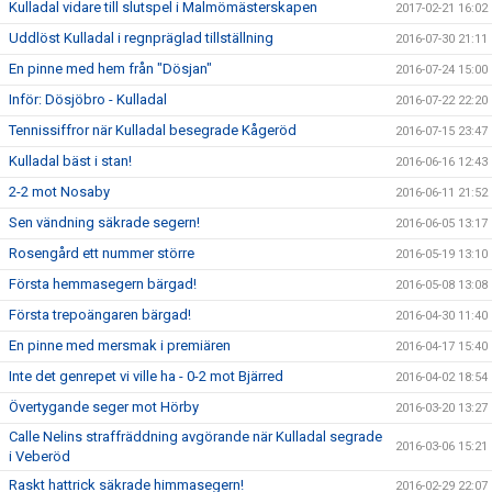
Kulladal vidare till slutspel i Malmömästerskapen
2017-02-21 16:02
Uddlöst Kulladal i regnpräglad tillställning
2016-07-30 21:11
En pinne med hem från "Dösjan"
2016-07-24 15:00
Inför: Dösjöbro - Kulladal
2016-07-22 22:20
Tennissiffror när Kulladal besegrade Kågeröd
2016-07-15 23:47
Kulladal bäst i stan!
2016-06-16 12:43
2-2 mot Nosaby
2016-06-11 21:52
Sen vändning säkrade segern!
2016-06-05 13:17
Rosengård ett nummer större
2016-05-19 13:10
Första hemmasegern bärgad!
2016-05-08 13:08
Första trepoängaren bärgad!
2016-04-30 11:40
En pinne med mersmak i premiären
2016-04-17 15:40
Inte det genrepet vi ville ha - 0-2 mot Bjärred
2016-04-02 18:54
Övertygande seger mot Hörby
2016-03-20 13:27
Calle Nelins straffräddning avgörande när Kulladal segrade
2016-03-06 15:21
i Veberöd
Raskt hattrick säkrade himmasegern!
2016-02-29 22:07