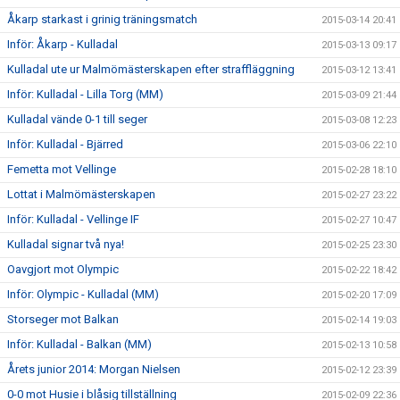
Åkarp starkast i grinig träningsmatch
2015-03-14 20:41
Inför: Åkarp - Kulladal
2015-03-13 09:17
Kulladal ute ur Malmömästerskapen efter straffläggning
2015-03-12 13:41
Inför: Kulladal - Lilla Torg (MM)
2015-03-09 21:44
Kulladal vände 0-1 till seger
2015-03-08 12:23
Inför: Kulladal - Bjärred
2015-03-06 22:10
Femetta mot Vellinge
2015-02-28 18:10
Lottat i Malmömästerskapen
2015-02-27 23:22
Inför: Kulladal - Vellinge IF
2015-02-27 10:47
Kulladal signar två nya!
2015-02-25 23:30
Oavgjort mot Olympic
2015-02-22 18:42
Inför: Olympic - Kulladal (MM)
2015-02-20 17:09
Storseger mot Balkan
2015-02-14 19:03
Inför: Kulladal - Balkan (MM)
2015-02-13 10:58
Årets junior 2014: Morgan Nielsen
2015-02-12 23:39
0-0 mot Husie i blåsig tillställning
2015-02-09 22:36