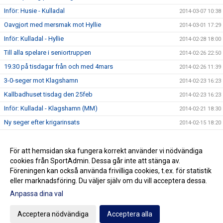
Inför: Husie - Kulladal
2014-03-07 10:38
Oavgjort med mersmak mot Hyllie
2014-03-01 17:29
Inför: Kulladal - Hyllie
2014-02-28 18:00
Till alla spelare i seniortruppen
2014-02-26 22:50
19.30 på tisdagar från och med 4mars
2014-02-26 11:39
3-0-seger mot Klagshamn
2014-02-23 16:23
Kallbadhuset tisdag den 25feb
2014-02-23 16:23
Inför: Kulladal - Klagshamn (MM)
2014-02-21 18:30
Ny seger efter krigarinsats
2014-02-15 18:20
Inför: Kulladal - Kosova
2014-02-14 11:02
Seger i Oxie - Hoppet om MM-avancemang lever
För att hemsidan ska fungera korrekt använder vi nödvändiga
2014-02-08 00:04
cookies från SportAdmin. Dessa går inte att stänga av.
Välkommen till vår nya Hemsida
2014-02-03 12:59
Föreningen kan också använda frivilliga cookies, t.ex. för statistik
eller marknadsföring. Du väljer själv om du vill acceptera dessa.
Anpassa dina val
Cookie-inställningar
Gå till Webbversion
Acceptera nödvändiga
Acceptera alla