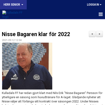
HERR SENIOR
LOGGA IN
HEM
Nisse Bagaren klar för 2022
NYHETER
<
>
2021-09-12 12:04
KALENDER
TRUPPEN
BILDGALLERI
KONTAKT
MATCHER
Kulladals FF har redan gjort klart med Nils Erik "Nisse Bagaren" Persson för
KFF HERR A INSTAGRAM
ytterligare en säsong som huvudtränare för A-laget. Glädjande nyheter att
Nisse väljer att förlänga sitt kontrakt över säsongen 2022. Under Nisses