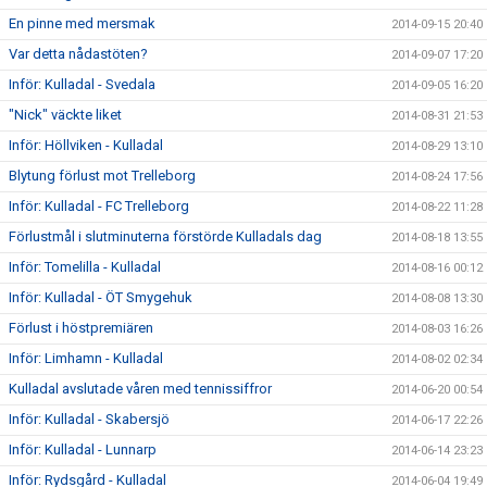
En pinne med mersmak
2014-09-15 20:40
Var detta nådastöten?
2014-09-07 17:20
Inför: Kulladal - Svedala
2014-09-05 16:20
"Nick" väckte liket
2014-08-31 21:53
Inför: Höllviken - Kulladal
2014-08-29 13:10
Blytung förlust mot Trelleborg
2014-08-24 17:56
Inför: Kulladal - FC Trelleborg
2014-08-22 11:28
Förlustmål i slutminuterna förstörde Kulladals dag
2014-08-18 13:55
Inför: Tomelilla - Kulladal
2014-08-16 00:12
Inför: Kulladal - ÖT Smygehuk
2014-08-08 13:30
Förlust i höstpremiären
2014-08-03 16:26
Inför: Limhamn - Kulladal
2014-08-02 02:34
Kulladal avslutade våren med tennissiffror
2014-06-20 00:54
Inför: Kulladal - Skabersjö
2014-06-17 22:26
Inför: Kulladal - Lunnarp
2014-06-14 23:23
Inför: Rydsgård - Kulladal
2014-06-04 19:49