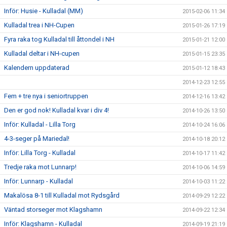
Inför: Husie - Kulladal (MM)
2015-02-06 11:34
Kulladal trea i NH-Cupen
2015-01-26 17:19
Fyra raka tog Kulladal till åttondel i NH
2015-01-21 12:00
Kulladal deltar i NH-cupen
2015-01-15 23:35
Kalendern uppdaterad
2015-01-12 18:43
2014-12-23 12:55
Fem + tre nya i seniortruppen
2014-12-16 13:42
Den er god nok! Kulladal kvar i div 4!
2014-10-26 13:50
Inför: Kulladal - Lilla Torg
2014-10-24 16:06
4-3-seger på Mariedal!
2014-10-18 20:12
Inför: Lilla Torg - Kulladal
2014-10-17 11:42
Tredje raka mot Lunnarp!
2014-10-06 14:59
Inför: Lunnarp - Kulladal
2014-10-03 11:22
Makalösa 8-1 till Kulladal mot Rydsgård
2014-09-29 12:22
Väntad storseger mot Klagshamn
2014-09-22 12:34
Inför: Klagshamn - Kulladal
2014-09-19 21:19