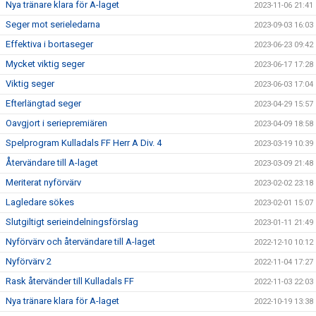
Nya tränare klara för A-laget
2023-11-06 21:41
Seger mot serieledarna
2023-09-03 16:03
Effektiva i bortaseger
2023-06-23 09:42
Mycket viktig seger
2023-06-17 17:28
Viktig seger
2023-06-03 17:04
Efterlängtad seger
2023-04-29 15:57
Oavgjort i seriepremiären
2023-04-09 18:58
Spelprogram Kulladals FF Herr A Div. 4
2023-03-19 10:39
Återvändare till A-laget
2023-03-09 21:48
Meriterat nyförvärv
2023-02-02 23:18
Lagledare sökes
2023-02-01 15:07
Slutgiltigt serieindelningsförslag
2023-01-11 21:49
Nyförvärv och återvändare till A-laget
2022-12-10 10:12
Nyförvärv 2
2022-11-04 17:27
Rask återvänder till Kulladals FF
2022-11-03 22:03
Nya tränare klara för A-laget
2022-10-19 13:38