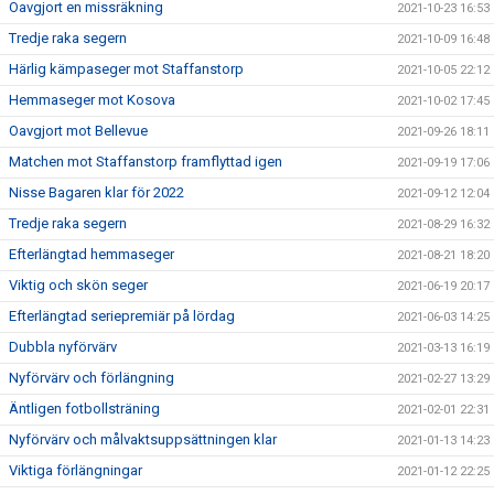
Oavgjort en missräkning
2021-10-23 16:53
Tredje raka segern
2021-10-09 16:48
Härlig kämpaseger mot Staffanstorp
2021-10-05 22:12
Hemmaseger mot Kosova
2021-10-02 17:45
Oavgjort mot Bellevue
2021-09-26 18:11
Matchen mot Staffanstorp framflyttad igen
2021-09-19 17:06
Nisse Bagaren klar för 2022
2021-09-12 12:04
Tredje raka segern
2021-08-29 16:32
Efterlängtad hemmaseger
2021-08-21 18:20
Viktig och skön seger
2021-06-19 20:17
Efterlängtad seriepremiär på lördag
2021-06-03 14:25
Dubbla nyförvärv
2021-03-13 16:19
Nyförvärv och förlängning
2021-02-27 13:29
Äntligen fotbollsträning
2021-02-01 22:31
Nyförvärv och målvaktsuppsättningen klar
2021-01-13 14:23
Viktiga förlängningar
2021-01-12 22:25