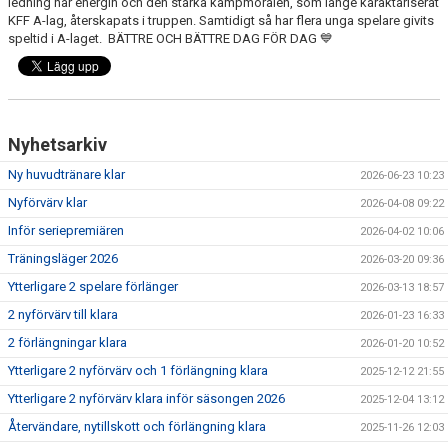
ledning har energin och den starka kampmoralen, som länge karaktäriserat
KFF A-lag, återskapats i truppen. Samtidigt så har flera unga spelare givits
speltid i A-laget. BÄTTRE OCH BÄTTRE DAG FÖR DAG 💙
Nyhetsarkiv
Ny huvudtränare klar
2026-06-23 10:23
Nyförvärv klar
2026-04-08 09:22
Inför seriepremiären
2026-04-02 10:06
Träningsläger 2026
2026-03-20 09:36
Ytterligare 2 spelare förlänger
2026-03-13 18:57
2 nyförvärv till klara
2026-01-23 16:33
2 förlängningar klara
2026-01-20 10:52
Ytterligare 2 nyförvärv och 1 förlängning klara
2025-12-12 21:55
Ytterligare 2 nyförvärv klara inför säsongen 2026
2025-12-04 13:12
Återvändare, nytillskott och förlängning klara
2025-11-26 12:03