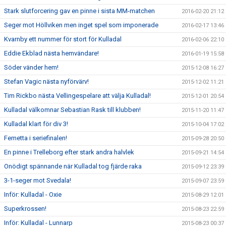
Stark slutforcering gav en pinne i sista MM-matchen
2016-02-20 21:12
Seger mot Höllviken men inget spel som imponerade
2016-02-17 13:46
Kvarnby ett nummer för stort för Kulladal
2016-02-06 22:10
Eddie Ekblad nästa hemvändare!
2016-01-19 15:58
Söder vänder hem!
2015-12-08 16:27
Stefan Vagic nästa nyförvärv!
2015-12-02 11:21
Tim Rickbo nästa Vellingespelare att välja Kulladal!
2015-12-01 20:54
Kulladal välkomnar Sebastian Rask till klubben!
2015-11-20 11:47
Kulladal klart för div 3!
2015-10-04 17:02
Femetta i seriefinalen!
2015-09-28 20:50
En pinne i Trelleborg efter stark andra halvlek
2015-09-21 14:54
Onödigt spännande när Kulladal tog fjärde raka
2015-09-12 23:39
3-1-seger mot Svedala!
2015-09-07 23:59
Inför: Kulladal - Oxie
2015-08-29 12:01
Superkrossen!
2015-08-23 22:59
Inför: Kulladal - Lunnarp
2015-08-23 00:37