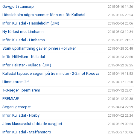
Oavgjort i Lunnarp
2015-05-10 14:26
Hässleholm några nummer för stora för Kulladal
2015-05-05 23:24
Inför: Kulladal - Hässleholm (DM)
2015-05-04 23:06
Ny förlust mot Limhamn
2015-05-03 10:34
Inför: Kulladal - Limhamn
2015-05-01 21:57
Stark upphämtning gav en pinne i Höllviken
2015-04-25 00:48
Inför: Höllviken - Kulladal
2015-04-23 22:50
Inför: Pelister - Kulladal (DM)
2015-04-22 09:25
Kulladal tappade segern på tre minuter - 2-2 mot Kosova
2015-04-19 11:53
Himmapremiär!
2015-04-17 10:20
1-0-seger i premiären!
2015-04-12 22:01
PREMIÄR!
2015-04-12 09:38
Seger i genrepet
2015-04-04 22:29
Inför: Kulladal - Hörby
2015-04-02 23:24
Jöns klassavslut räddade oavgjort
2015-03-29 00:24
Inför: Kulladal - Staffanstorp
2015-03-27 00:06