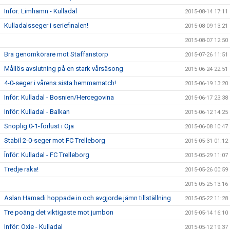
Inför: Limhamn - Kulladal
2015-08-14 17:11
Kulladalsseger i seriefinalen!
2015-08-09 13:21
2015-08-07 12:50
Bra genomkörare mot Staffanstorp
2015-07-26 11:51
Mållös avslutning på en stark vårsäsong
2015-06-24 22:51
4-0-seger i vårens sista hemmamatch!
2015-06-19 13:20
Inför: Kulladal - Bosnien/Hercegovina
2015-06-17 23:38
Inför: Kulladal - Balkan
2015-06-12 14:25
Snöplig 0-1-förlust i Öja
2015-06-08 10:47
Stabil 2-0-seger mot FC Trelleborg
2015-05-31 01:12
Ïnför: Kulladal - FC Trelleborg
2015-05-29 11:07
Tredje raka!
2015-05-26 00:59
2015-05-25 13:16
Aslan Hamadi hoppade in och avgjorde jämn tillställning
2015-05-22 11:28
Tre poäng det viktigaste mot jumbon
2015-05-14 16:10
Inför: Oxie - Kulladal
2015-05-12 19:37