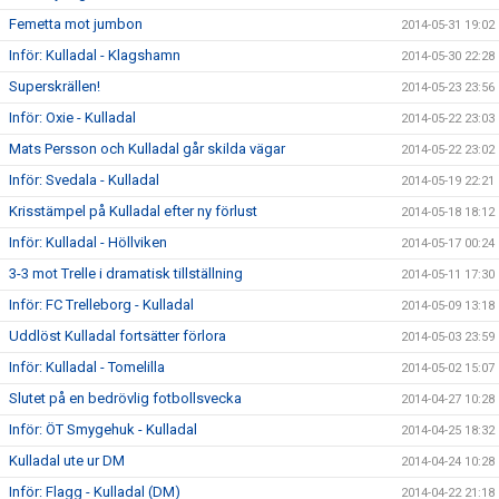
Femetta mot jumbon
2014-05-31 19:02
Inför: Kulladal - Klagshamn
2014-05-30 22:28
Superskrällen!
2014-05-23 23:56
Inför: Oxie - Kulladal
2014-05-22 23:03
Mats Persson och Kulladal går skilda vägar
2014-05-22 23:02
Inför: Svedala - Kulladal
2014-05-19 22:21
Krisstämpel på Kulladal efter ny förlust
2014-05-18 18:12
Inför: Kulladal - Höllviken
2014-05-17 00:24
3-3 mot Trelle i dramatisk tillställning
2014-05-11 17:30
Inför: FC Trelleborg - Kulladal
2014-05-09 13:18
Uddlöst Kulladal fortsätter förlora
2014-05-03 23:59
Inför: Kulladal - Tomelilla
2014-05-02 15:07
Slutet på en bedrövlig fotbollsvecka
2014-04-27 10:28
Inför: ÖT Smygehuk - Kulladal
2014-04-25 18:32
Kulladal ute ur DM
2014-04-24 10:28
Inför: Flagg - Kulladal (DM)
2014-04-22 21:18