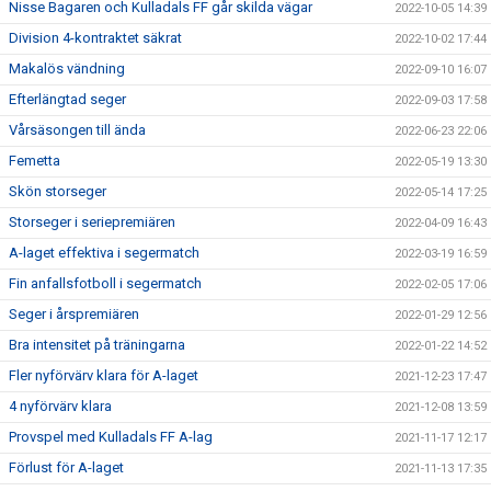
Nisse Bagaren och Kulladals FF går skilda vägar
2022-10-05 14:39
Division 4-kontraktet säkrat
2022-10-02 17:44
Makalös vändning
2022-09-10 16:07
Efterlängtad seger
2022-09-03 17:58
Vårsäsongen till ända
2022-06-23 22:06
Femetta
2022-05-19 13:30
Skön storseger
2022-05-14 17:25
Storseger i seriepremiären
2022-04-09 16:43
A-laget effektiva i segermatch
2022-03-19 16:59
Fin anfallsfotboll i segermatch
2022-02-05 17:06
Seger i årspremiären
2022-01-29 12:56
Bra intensitet på träningarna
2022-01-22 14:52
Fler nyförvärv klara för A-laget
2021-12-23 17:47
4 nyförvärv klara
2021-12-08 13:59
Provspel med Kulladals FF A-lag
2021-11-17 12:17
Förlust för A-laget
2021-11-13 17:35