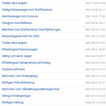
Tredje raka segern
2021-10-09 16:48
Härlig kämpaseger mot Staffanstorp
2021-10-05 22:12
Hemmaseger mot Kosova
2021-10-02 17:45
Oavgjort mot Bellevue
2021-09-26 18:11
Matchen mot Staffanstorp framflyttad igen
2021-09-19 17:06
Nisse Bagaren klar för 2022
2021-09-12 12:04
Tredje raka segern
2021-08-29 16:32
Efterlängtad hemmaseger
2021-08-21 18:20
Viktig och skön seger
2021-06-19 20:17
Efterlängtad seriepremiär på lördag
2021-06-03 14:25
Dubbla nyförvärv
2021-03-13 16:19
Nyförvärv och förlängning
2021-02-27 13:29
Äntligen fotbollsträning
2021-02-01 22:31
Nyförvärv och målvaktsuppsättningen klar
2021-01-13 14:23
Viktiga förlängningar
2021-01-12 22:25
Äntligen träning
2020-12-14 23:08