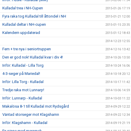
2015-02-06 11:34
Kulladal trea i NH-Cupen
2015-01-26 17:19
Fyra raka tog Kulladal till åttondel i NH
2015-01-21 12:00
Kulladal deltar i NH-cupen
2015-01-15 23:35
Kalendern uppdaterad
2015-01-12 18:43
2014-12-23 12:55
Fem + tre nya i seniortruppen
2014-12-16 13:42
Den er god nok! Kulladal kvar i div 4!
2014-10-26 13:50
Inför: Kulladal - Lilla Torg
2014-10-24 16:06
4-3-seger på Mariedal!
2014-10-18 20:12
Inför: Lilla Torg - Kulladal
2014-10-17 11:42
Tredje raka mot Lunnarp!
2014-10-06 14:59
Inför: Lunnarp - Kulladal
2014-10-03 11:22
Makalösa 8-1 till Kulladal mot Rydsgård
2014-09-29 12:22
Väntad storseger mot Klagshamn
2014-09-22 12:34
Inför: Klagshamn - Kulladal
2014-09-19 21:19
En pinne med mersmak