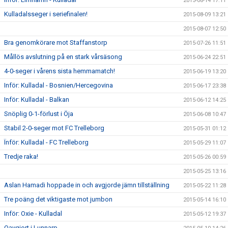
2015-08-14 17:11
Kulladalsseger i seriefinalen!
2015-08-09 13:21
2015-08-07 12:50
Bra genomkörare mot Staffanstorp
2015-07-26 11:51
Mållös avslutning på en stark vårsäsong
2015-06-24 22:51
4-0-seger i vårens sista hemmamatch!
2015-06-19 13:20
Inför: Kulladal - Bosnien/Hercegovina
2015-06-17 23:38
Inför: Kulladal - Balkan
2015-06-12 14:25
Snöplig 0-1-förlust i Öja
2015-06-08 10:47
Stabil 2-0-seger mot FC Trelleborg
2015-05-31 01:12
Ïnför: Kulladal - FC Trelleborg
2015-05-29 11:07
Tredje raka!
2015-05-26 00:59
2015-05-25 13:16
Aslan Hamadi hoppade in och avgjorde jämn tillställning
2015-05-22 11:28
Tre poäng det viktigaste mot jumbon
2015-05-14 16:10
Inför: Oxie - Kulladal
2015-05-12 19:37
Oavgjort i Lunnarp