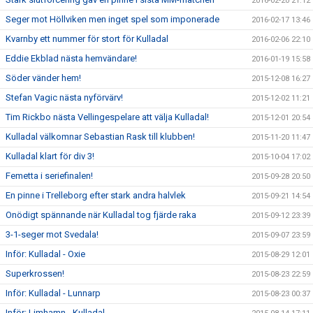
2016-02-20 21:12
Seger mot Höllviken men inget spel som imponerade
2016-02-17 13:46
Kvarnby ett nummer för stort för Kulladal
2016-02-06 22:10
Eddie Ekblad nästa hemvändare!
2016-01-19 15:58
Söder vänder hem!
2015-12-08 16:27
Stefan Vagic nästa nyförvärv!
2015-12-02 11:21
Tim Rickbo nästa Vellingespelare att välja Kulladal!
2015-12-01 20:54
Kulladal välkomnar Sebastian Rask till klubben!
2015-11-20 11:47
Kulladal klart för div 3!
2015-10-04 17:02
Femetta i seriefinalen!
2015-09-28 20:50
En pinne i Trelleborg efter stark andra halvlek
2015-09-21 14:54
Onödigt spännande när Kulladal tog fjärde raka
2015-09-12 23:39
3-1-seger mot Svedala!
2015-09-07 23:59
Inför: Kulladal - Oxie
2015-08-29 12:01
Superkrossen!
2015-08-23 22:59
Inför: Kulladal - Lunnarp
2015-08-23 00:37
Inför: Limhamn - Kulladal