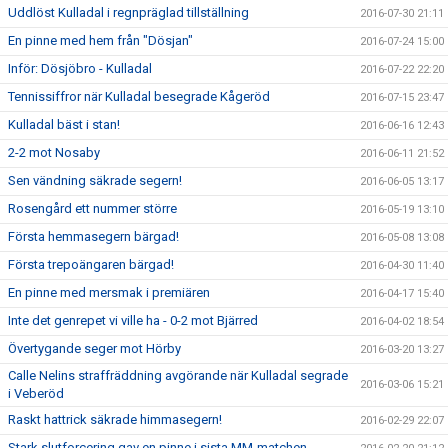
Uddlöst Kulladal i regnpräglad tillställning
2016-07-30 21:11
En pinne med hem från "Dösjan"
2016-07-24 15:00
Inför: Dösjöbro - Kulladal
2016-07-22 22:20
Tennissiffror när Kulladal besegrade Kågeröd
2016-07-15 23:47
Kulladal bäst i stan!
2016-06-16 12:43
2-2 mot Nosaby
2016-06-11 21:52
Sen vändning säkrade segern!
2016-06-05 13:17
Rosengård ett nummer större
2016-05-19 13:10
Första hemmasegern bärgad!
2016-05-08 13:08
Första trepoängaren bärgad!
2016-04-30 11:40
En pinne med mersmak i premiären
2016-04-17 15:40
Inte det genrepet vi ville ha - 0-2 mot Bjärred
2016-04-02 18:54
Övertygande seger mot Hörby
2016-03-20 13:27
Calle Nelins straffräddning avgörande när Kulladal segrade
2016-03-06 15:21
i Veberöd
Raskt hattrick säkrade himmasegern!
2016-02-29 22:07
Stark slutforcering gav en pinne i sista MM-matchen