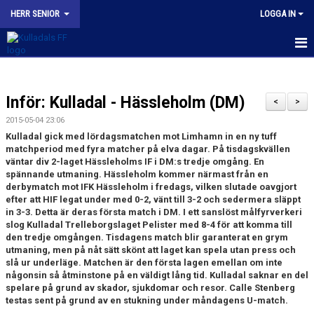
HERR SENIOR
LOGGA IN
HEM
Inför: Kulladal - Hässleholm (DM)
NYHETER
<
>
2015-05-04 23:06
KALENDER
Kulladal gick med lördagsmatchen mot Limhamn in en ny tuff
matchperiod med fyra matcher på elva dagar. På tisdagskvällen
TRUPPEN
väntar div 2-laget Hässleholms IF i DM:s tredje omgång. En
spännande utmaning. Hässleholm kommer närmast från en
derbymatch mot IFK Hässleholm i fredags, vilken slutade oavgjort
BILDGALLERI
efter att HIF legat under med 0-2, vänt till 3-2 och sedermera släppt
in 3-3. Detta är deras första match i DM. I ett sanslöst målfyrverkeri
KONTAKT
slog Kulladal Trelleborgslaget Pelister med 8-4 för att komma till
den tredje omgången. Tisdagens match blir garanterat en grym
utmaning, men på nåt sätt skönt att laget kan spela utan press och
MATCHER
slå ur underläge. Matchen är den första lagen emellan om inte
någonsin så åtminstone på en väldigt lång tid. Kulladal saknar en del
KFF HERR A INSTAGRAM
spelare på grund av skador, sjukdomar och resor. Calle Stenberg
testas sent på grund av en stukning under måndagens U-match.