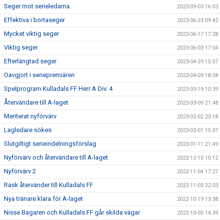
Seger mot serieledarna
2023-09-03 16:03
Effektiva i bortaseger
2023-06-23 09:42
Mycket viktig seger
2023-06-17 17:28
Viktig seger
2023-06-03 17:04
Efterlängtad seger
2023-04-29 15:57
Oavgjort i seriepremiären
2023-04-09 18:58
Spelprogram Kulladals FF Herr A Div. 4
2023-03-19 10:39
Återvändare till A-laget
2023-03-09 21:48
Meriterat nyförvärv
2023-02-02 23:18
Lagledare sökes
2023-02-01 15:07
Slutgiltigt serieindelningsförslag
2023-01-11 21:49
Nyförvärv och återvändare till A-laget
2022-12-10 10:12
Nyförvärv 2
2022-11-04 17:27
Rask återvänder till Kulladals FF
2022-11-03 22:03
Nya tränare klara för A-laget
2022-10-19 13:38
Nisse Bagaren och Kulladals FF går skilda vägar
2022-10-05 14:39