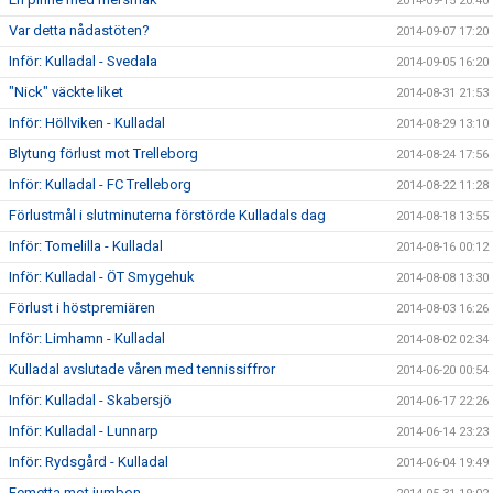
2014-09-15 20:40
Var detta nådastöten?
2014-09-07 17:20
Inför: Kulladal - Svedala
2014-09-05 16:20
"Nick" väckte liket
2014-08-31 21:53
Inför: Höllviken - Kulladal
2014-08-29 13:10
Blytung förlust mot Trelleborg
2014-08-24 17:56
Inför: Kulladal - FC Trelleborg
2014-08-22 11:28
Förlustmål i slutminuterna förstörde Kulladals dag
2014-08-18 13:55
Inför: Tomelilla - Kulladal
2014-08-16 00:12
Inför: Kulladal - ÖT Smygehuk
2014-08-08 13:30
Förlust i höstpremiären
2014-08-03 16:26
Inför: Limhamn - Kulladal
2014-08-02 02:34
Kulladal avslutade våren med tennissiffror
2014-06-20 00:54
Inför: Kulladal - Skabersjö
2014-06-17 22:26
Inför: Kulladal - Lunnarp
2014-06-14 23:23
Inför: Rydsgård - Kulladal
2014-06-04 19:49
Femetta mot jumbon