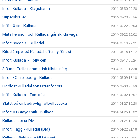
2014-05-31 19:02
Inför: Kulladal - Klagshamn
2014-05-30 22:28
Superskrällen!
2014-05-23 23:56
Inför: Oxie - Kulladal
2014-05-22 23:03
Mats Persson och Kulladal går skilda vägar
2014-05-22 23:02
Inför: Svedala - Kulladal
2014-05-19 22:21
Krisstämpel på Kulladal efter ny förlust
2014-05-18 18:12
Inför: Kulladal - Höllviken
2014-05-17 00:24
3-3 mot Trelle i dramatisk tillställning
2014-05-11 17:30
Inför: FC Trelleborg - Kulladal
2014-05-09 13:18
Uddlöst Kulladal fortsätter förlora
2014-05-03 23:59
Inför: Kulladal - Tomelilla
2014-05-02 15:07
Slutet på en bedrövlig fotbollsvecka
2014-04-27 10:28
Inför: ÖT Smygehuk - Kulladal
2014-04-25 18:32
Kulladal ute ur DM
2014-04-24 10:28
Inför: Flagg - Kulladal (DM)
2014-04-22 21:18
Kulladal räckte inte till i derbyt