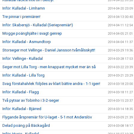
2014-04-22 09:26
Inför: Kulladal - Limhamn
2014-04-20 23:09
Tre pinnar i premiären!
2014-04-13 00:40
Inför: Skabersjö - Kulladal (Seriepremiär!)
2014-04-11 12:54
Mogge poänghjälte i svagt genrep
2014-04-05 21:01
Inför: Kulladal - Asmundtorp
2014-04-04 11:37
Storseger mot Vellinge - Daniel Jansson tvåmålsskytt!
2014-03-29 19:36
Inför: Vellinge - Kulladal
2014-03-28 17:53
Seger mot Lilla Torg - men knappast mycket mer än så
2014-03-22 23:39
Inför: Kulladal - Lilla Torg
2014-03-21 23:29
Svag förstahalvlek följdes av klart bättre andra - 1-1 igen!
2014-03-18 23:00
Inför: Kulladal - Flagg
2014-03-18 11:27
Två pytsar av Tobinho i 3-2-seger
2014-03-15 23:37
Inför: Kulladal - Bjärred
2014-03-14 18:35
Flygande årspremiär för U-laget - 5-1 mot Anderslöv
2014-03-09 21:39
Delad poäng på Bäckagård
2014-03-08 18:17
Inför: Husie - Kulladal