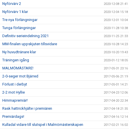
Nyförvärv 2
2020-12-08 21:41
Nyförvärv 1 klar
2020-12-04 15:18
Tre nya förlängningar
2020-12-01 10:04
Tunga förlängningar
2020-11-28 10:38
Definitiv serieindelning 2021
2020-11-25 21:33
MM-finalen uppskjuten tillsvidare
2020-10-28 14:23
Ny huvudtränare klar
2020-10-20 19:43
Träningen igång
2020-01-12 18:05
MALMÖMÄSTARE!
2017-05-31 23:16
2-0-seger mot Bjärred
2017-05-06 21:19
Förlust i derbyt
2017-05-01 14:21
2-2 mot Hyllie
2017-04-23 12:06
Himmapremiär!
2017-04-20 22:34
Rask hattrickhjälte i premiären
2017-04-18 21:35
Premiärdags!
2017-04-16 12:14
Kulladal vidare till slutspel i Malmömästerskapen
2017-02-21 16:02