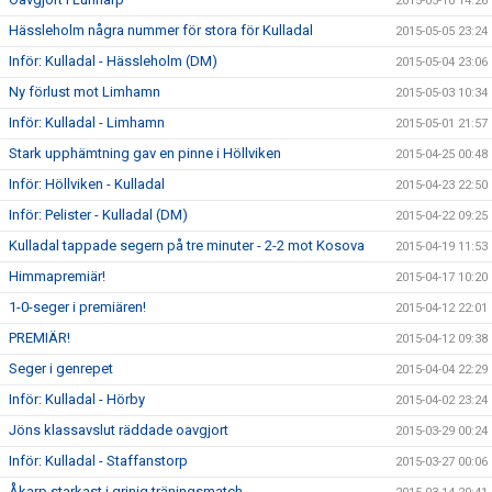
2015-05-10 14:26
Hässleholm några nummer för stora för Kulladal
2015-05-05 23:24
Inför: Kulladal - Hässleholm (DM)
2015-05-04 23:06
Ny förlust mot Limhamn
2015-05-03 10:34
Inför: Kulladal - Limhamn
2015-05-01 21:57
Stark upphämtning gav en pinne i Höllviken
2015-04-25 00:48
Inför: Höllviken - Kulladal
2015-04-23 22:50
Inför: Pelister - Kulladal (DM)
2015-04-22 09:25
Kulladal tappade segern på tre minuter - 2-2 mot Kosova
2015-04-19 11:53
Himmapremiär!
2015-04-17 10:20
1-0-seger i premiären!
2015-04-12 22:01
PREMIÄR!
2015-04-12 09:38
Seger i genrepet
2015-04-04 22:29
Inför: Kulladal - Hörby
2015-04-02 23:24
Jöns klassavslut räddade oavgjort
2015-03-29 00:24
Inför: Kulladal - Staffanstorp
2015-03-27 00:06
Åkarp starkast i grinig träningsmatch