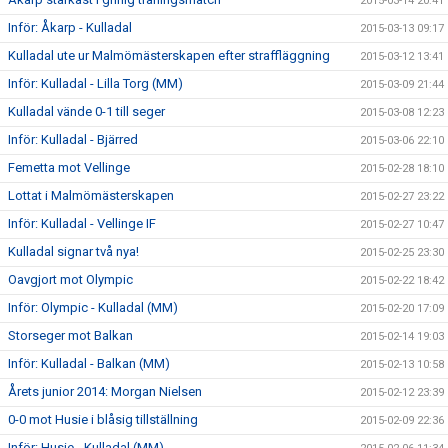
2015-03-14 20:41
Inför: Åkarp - Kulladal
2015-03-13 09:17
Kulladal ute ur Malmömästerskapen efter straffläggning
2015-03-12 13:41
Inför: Kulladal - Lilla Torg (MM)
2015-03-09 21:44
Kulladal vände 0-1 till seger
2015-03-08 12:23
Inför: Kulladal - Bjärred
2015-03-06 22:10
Femetta mot Vellinge
2015-02-28 18:10
Lottat i Malmömästerskapen
2015-02-27 23:22
Inför: Kulladal - Vellinge IF
2015-02-27 10:47
Kulladal signar två nya!
2015-02-25 23:30
Oavgjort mot Olympic
2015-02-22 18:42
Inför: Olympic - Kulladal (MM)
2015-02-20 17:09
Storseger mot Balkan
2015-02-14 19:03
Inför: Kulladal - Balkan (MM)
2015-02-13 10:58
Årets junior 2014: Morgan Nielsen
2015-02-12 23:39
0-0 mot Husie i blåsig tillställning
2015-02-09 22:36
Inför: Husie - Kulladal (MM)