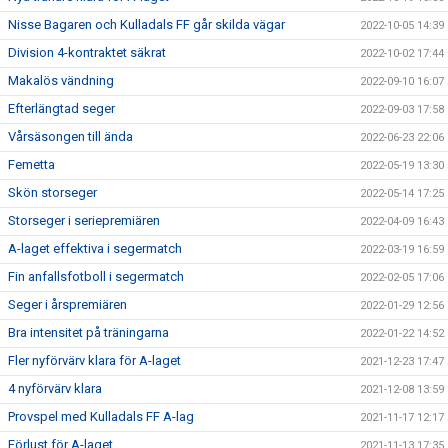
Nisse Bagaren och Kulladals FF går skilda vägar
2022-10-05 14:39
Division 4-kontraktet säkrat
2022-10-02 17:44
Makalös vändning
2022-09-10 16:07
Efterlängtad seger
2022-09-03 17:58
Vårsäsongen till ända
2022-06-23 22:06
Femetta
2022-05-19 13:30
Skön storseger
2022-05-14 17:25
Storseger i seriepremiären
2022-04-09 16:43
A-laget effektiva i segermatch
2022-03-19 16:59
Fin anfallsfotboll i segermatch
2022-02-05 17:06
Seger i årspremiären
2022-01-29 12:56
Bra intensitet på träningarna
2022-01-22 14:52
Fler nyförvärv klara för A-laget
2021-12-23 17:47
4 nyförvärv klara
2021-12-08 13:59
Provspel med Kulladals FF A-lag
2021-11-17 12:17
Förlust för A-laget
2021-11-13 17:35