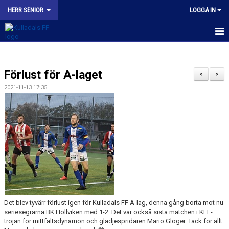
HERR SENIOR
LOGGA IN
HEM
Förlust för A-laget
NYHETER
<
>
2021-11-13 17:35
KALENDER
TRUPPEN
BILDGALLERI
KONTAKT
MATCHER
Det blev tyvärr förlust igen för Kulladals FF A-lag, denna gång borta mot nu
KFF HERR A INSTAGRAM
seriesegrarna BK Höllviken med 1-2. Det var också sista matchen i KFF-
tröjan för mittfältsdynamon och glädjespridaren Mario Gloger. Tack för allt