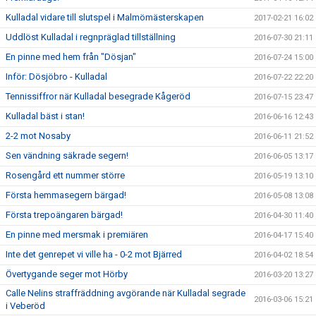
Kulladal vidare till slutspel i Malmömästerskapen
2017-02-21 16:02
Uddlöst Kulladal i regnpräglad tillställning
2016-07-30 21:11
En pinne med hem från "Dösjan"
2016-07-24 15:00
Inför: Dösjöbro - Kulladal
2016-07-22 22:20
Tennissiffror när Kulladal besegrade Kågeröd
2016-07-15 23:47
Kulladal bäst i stan!
2016-06-16 12:43
2-2 mot Nosaby
2016-06-11 21:52
Sen vändning säkrade segern!
2016-06-05 13:17
Rosengård ett nummer större
2016-05-19 13:10
Första hemmasegern bärgad!
2016-05-08 13:08
Första trepoängaren bärgad!
2016-04-30 11:40
En pinne med mersmak i premiären
2016-04-17 15:40
Inte det genrepet vi ville ha - 0-2 mot Bjärred
2016-04-02 18:54
Övertygande seger mot Hörby
2016-03-20 13:27
Calle Nelins straffräddning avgörande när Kulladal segrade
2016-03-06 15:21
i Veberöd