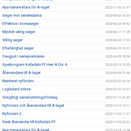
Nya tränare klara för A-laget
2023-11-06 21:41
Seger mot serieledarna
2023-09-03 16:03
Effektiva i bortaseger
2023-06-23 09:42
Mycket viktig seger
2023-06-17 17:28
Viktig seger
2023-06-03 17:04
Efterlängtad seger
2023-04-29 15:57
Oavgjort i seriepremiären
2023-04-09 18:58
Spelprogram Kulladals FF Herr A Div. 4
2023-03-19 10:39
Återvändare till A-laget
2023-03-09 21:48
Meriterat nyförvärv
2023-02-02 23:18
Lagledare sökes
2023-02-01 15:07
Slutgiltigt serieindelningsförslag
2023-01-11 21:49
Nyförvärv och återvändare till A-laget
2022-12-10 10:12
Nyförvärv 2
2022-11-04 17:27
Rask återvänder till Kulladals FF
2022-11-03 22:03
Nya tränare klara för A-laget
2022-10-19 13:38