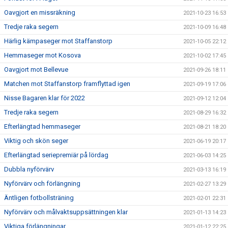
Oavgjort en missräkning
2021-10-23 16:53
Tredje raka segern
2021-10-09 16:48
Härlig kämpaseger mot Staffanstorp
2021-10-05 22:12
Hemmaseger mot Kosova
2021-10-02 17:45
Oavgjort mot Bellevue
2021-09-26 18:11
Matchen mot Staffanstorp framflyttad igen
2021-09-19 17:06
Nisse Bagaren klar för 2022
2021-09-12 12:04
Tredje raka segern
2021-08-29 16:32
Efterlängtad hemmaseger
2021-08-21 18:20
Viktig och skön seger
2021-06-19 20:17
Efterlängtad seriepremiär på lördag
2021-06-03 14:25
Dubbla nyförvärv
2021-03-13 16:19
Nyförvärv och förlängning
2021-02-27 13:29
Äntligen fotbollsträning
2021-02-01 22:31
Nyförvärv och målvaktsuppsättningen klar
2021-01-13 14:23
Viktiga förlängningar
2021-01-12 22:25