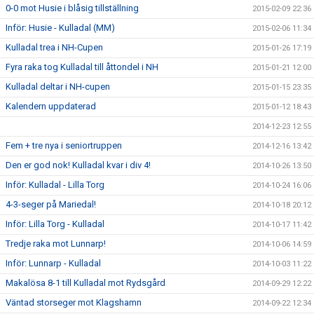
0-0 mot Husie i blåsig tillställning
2015-02-09 22:36
Inför: Husie - Kulladal (MM)
2015-02-06 11:34
Kulladal trea i NH-Cupen
2015-01-26 17:19
Fyra raka tog Kulladal till åttondel i NH
2015-01-21 12:00
Kulladal deltar i NH-cupen
2015-01-15 23:35
Kalendern uppdaterad
2015-01-12 18:43
2014-12-23 12:55
Fem + tre nya i seniortruppen
2014-12-16 13:42
Den er god nok! Kulladal kvar i div 4!
2014-10-26 13:50
Inför: Kulladal - Lilla Torg
2014-10-24 16:06
4-3-seger på Mariedal!
2014-10-18 20:12
Inför: Lilla Torg - Kulladal
2014-10-17 11:42
Tredje raka mot Lunnarp!
2014-10-06 14:59
Inför: Lunnarp - Kulladal
2014-10-03 11:22
Makalösa 8-1 till Kulladal mot Rydsgård
2014-09-29 12:22
Väntad storseger mot Klagshamn
2014-09-22 12:34