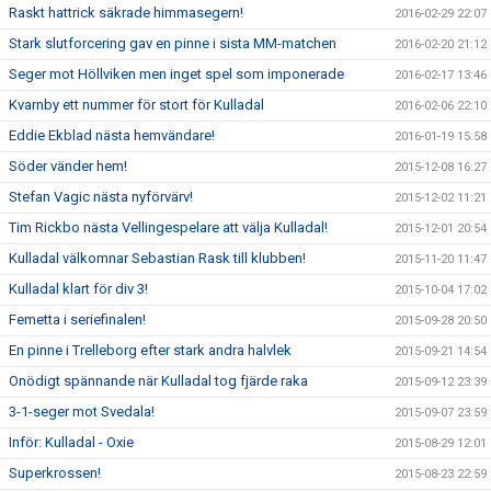
Raskt hattrick säkrade himmasegern!
2016-02-29 22:07
Stark slutforcering gav en pinne i sista MM-matchen
2016-02-20 21:12
Seger mot Höllviken men inget spel som imponerade
2016-02-17 13:46
Kvarnby ett nummer för stort för Kulladal
2016-02-06 22:10
Eddie Ekblad nästa hemvändare!
2016-01-19 15:58
Söder vänder hem!
2015-12-08 16:27
Stefan Vagic nästa nyförvärv!
2015-12-02 11:21
Tim Rickbo nästa Vellingespelare att välja Kulladal!
2015-12-01 20:54
Kulladal välkomnar Sebastian Rask till klubben!
2015-11-20 11:47
Kulladal klart för div 3!
2015-10-04 17:02
Femetta i seriefinalen!
2015-09-28 20:50
En pinne i Trelleborg efter stark andra halvlek
2015-09-21 14:54
Onödigt spännande när Kulladal tog fjärde raka
2015-09-12 23:39
3-1-seger mot Svedala!
2015-09-07 23:59
Inför: Kulladal - Oxie
2015-08-29 12:01
Superkrossen!
2015-08-23 22:59