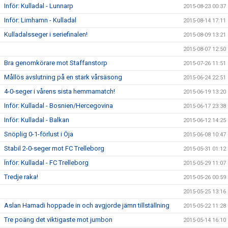
Inför: Kulladal - Lunnarp
2015-08-23 00:37
Inför: Limhamn - Kulladal
2015-08-14 17:11
Kulladalsseger i seriefinalen!
2015-08-09 13:21
2015-08-07 12:50
Bra genomkörare mot Staffanstorp
2015-07-26 11:51
Mållös avslutning på en stark vårsäsong
2015-06-24 22:51
4-0-seger i vårens sista hemmamatch!
2015-06-19 13:20
Inför: Kulladal - Bosnien/Hercegovina
2015-06-17 23:38
Inför: Kulladal - Balkan
2015-06-12 14:25
Snöplig 0-1-förlust i Öja
2015-06-08 10:47
Stabil 2-0-seger mot FC Trelleborg
2015-05-31 01:12
Ïnför: Kulladal - FC Trelleborg
2015-05-29 11:07
Tredje raka!
2015-05-26 00:59
2015-05-25 13:16
Aslan Hamadi hoppade in och avgjorde jämn tillställning
2015-05-22 11:28
Tre poäng det viktigaste mot jumbon
2015-05-14 16:10