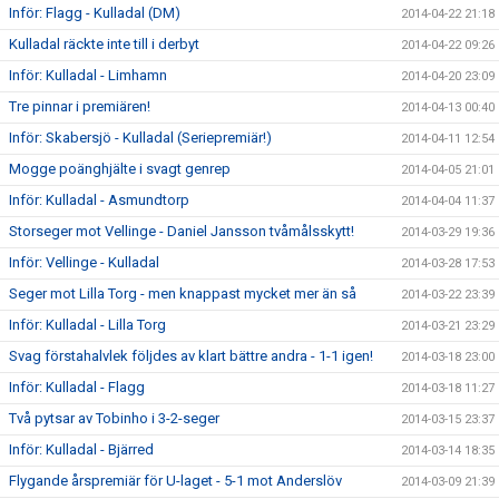
Inför: Flagg - Kulladal (DM)
2014-04-22 21:18
Kulladal räckte inte till i derbyt
2014-04-22 09:26
Inför: Kulladal - Limhamn
2014-04-20 23:09
Tre pinnar i premiären!
2014-04-13 00:40
Inför: Skabersjö - Kulladal (Seriepremiär!)
2014-04-11 12:54
Mogge poänghjälte i svagt genrep
2014-04-05 21:01
Inför: Kulladal - Asmundtorp
2014-04-04 11:37
Storseger mot Vellinge - Daniel Jansson tvåmålsskytt!
2014-03-29 19:36
Inför: Vellinge - Kulladal
2014-03-28 17:53
Seger mot Lilla Torg - men knappast mycket mer än så
2014-03-22 23:39
Inför: Kulladal - Lilla Torg
2014-03-21 23:29
Svag förstahalvlek följdes av klart bättre andra - 1-1 igen!
2014-03-18 23:00
Inför: Kulladal - Flagg
2014-03-18 11:27
Två pytsar av Tobinho i 3-2-seger
2014-03-15 23:37
Inför: Kulladal - Bjärred
2014-03-14 18:35
Flygande årspremiär för U-laget - 5-1 mot Anderslöv
2014-03-09 21:39