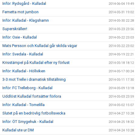
Inför: Rydsgård - Kulladal
2014-06-04 19:49
Femetta mot jumbon
2014-05-31 19:02
Inför: Kulladal - Klagshamn
2014-05-30 22:28
Superskrällen!
2014-05-23 23:56
Inför: Oxie - Kulladal
2014-05-22 23:03
Mats Persson och Kulladal går skilda vägar
2014-05-22 23:02
Inför: Svedala - Kulladal
2014-05-19 22:21
Krisstämpel på Kulladal efter ny förlust
2014-05-18 18:12
Inför: Kulladal - Höllviken
2014-05-17 00:24
3-3 mot Trelle i dramatisk tillställning
2014-05-11 17:30
Inför: FC Trelleborg - Kulladal
2014-05-09 13:18
Uddlöst Kulladal fortsätter förlora
2014-05-03 23:59
Inför: Kulladal - Tomelilla
2014-05-02 15:07
Slutet på en bedrövlig fotbollsvecka
2014-04-27 10:28
Inför: ÖT Smygehuk - Kulladal
2014-04-25 18:32
Kulladal ute ur DM
2014-04-24 10:28