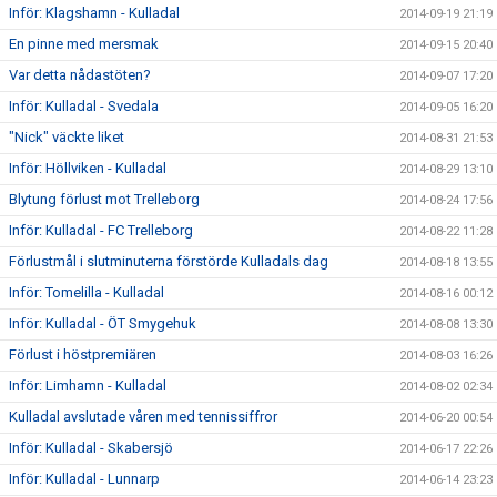
Inför: Klagshamn - Kulladal
2014-09-19 21:19
En pinne med mersmak
2014-09-15 20:40
Var detta nådastöten?
2014-09-07 17:20
Inför: Kulladal - Svedala
2014-09-05 16:20
"Nick" väckte liket
2014-08-31 21:53
Inför: Höllviken - Kulladal
2014-08-29 13:10
Blytung förlust mot Trelleborg
2014-08-24 17:56
Inför: Kulladal - FC Trelleborg
2014-08-22 11:28
Förlustmål i slutminuterna förstörde Kulladals dag
2014-08-18 13:55
Inför: Tomelilla - Kulladal
2014-08-16 00:12
Inför: Kulladal - ÖT Smygehuk
2014-08-08 13:30
Förlust i höstpremiären
2014-08-03 16:26
Inför: Limhamn - Kulladal
2014-08-02 02:34
Kulladal avslutade våren med tennissiffror
2014-06-20 00:54
Inför: Kulladal - Skabersjö
2014-06-17 22:26
Inför: Kulladal - Lunnarp
2014-06-14 23:23