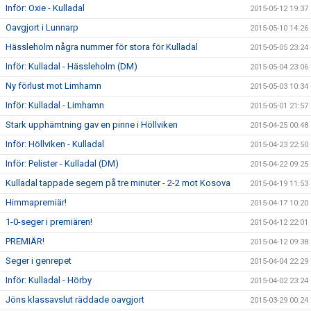
Inför: Oxie - Kulladal
2015-05-12 19:37
Oavgjort i Lunnarp
2015-05-10 14:26
Hässleholm några nummer för stora för Kulladal
2015-05-05 23:24
Inför: Kulladal - Hässleholm (DM)
2015-05-04 23:06
Ny förlust mot Limhamn
2015-05-03 10:34
Inför: Kulladal - Limhamn
2015-05-01 21:57
Stark upphämtning gav en pinne i Höllviken
2015-04-25 00:48
Inför: Höllviken - Kulladal
2015-04-23 22:50
Inför: Pelister - Kulladal (DM)
2015-04-22 09:25
Kulladal tappade segern på tre minuter - 2-2 mot Kosova
2015-04-19 11:53
Himmapremiär!
2015-04-17 10:20
1-0-seger i premiären!
2015-04-12 22:01
PREMIÄR!
2015-04-12 09:38
Seger i genrepet
2015-04-04 22:29
Inför: Kulladal - Hörby
2015-04-02 23:24
Jöns klassavslut räddade oavgjort
2015-03-29 00:24