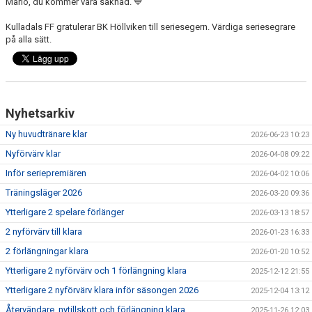
Mario, du kommer vara saknad. 💙
Kulladals FF gratulerar BK Höllviken till seriesegern. Värdiga seriesegrare
på alla sätt.
Nyhetsarkiv
Ny huvudtränare klar
2026-06-23 10:23
Nyförvärv klar
2026-04-08 09:22
Inför seriepremiären
2026-04-02 10:06
Träningsläger 2026
2026-03-20 09:36
Ytterligare 2 spelare förlänger
2026-03-13 18:57
2 nyförvärv till klara
2026-01-23 16:33
2 förlängningar klara
2026-01-20 10:52
Ytterligare 2 nyförvärv och 1 förlängning klara
2025-12-12 21:55
Ytterligare 2 nyförvärv klara inför säsongen 2026
2025-12-04 13:12
Återvändare, nytillskott och förlängning klara
2025-11-26 12:03