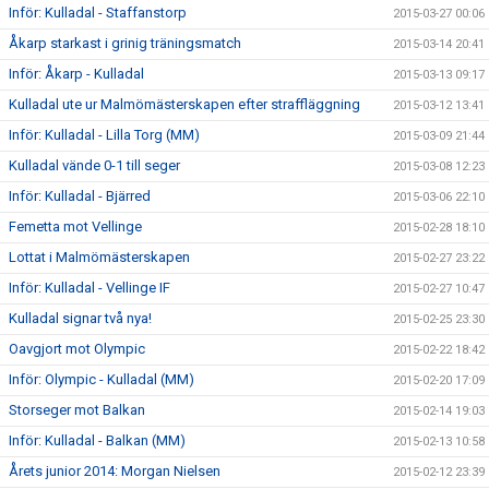
Inför: Kulladal - Staffanstorp
2015-03-27 00:06
Åkarp starkast i grinig träningsmatch
2015-03-14 20:41
Inför: Åkarp - Kulladal
2015-03-13 09:17
Kulladal ute ur Malmömästerskapen efter straffläggning
2015-03-12 13:41
Inför: Kulladal - Lilla Torg (MM)
2015-03-09 21:44
Kulladal vände 0-1 till seger
2015-03-08 12:23
Inför: Kulladal - Bjärred
2015-03-06 22:10
Femetta mot Vellinge
2015-02-28 18:10
Lottat i Malmömästerskapen
2015-02-27 23:22
Inför: Kulladal - Vellinge IF
2015-02-27 10:47
Kulladal signar två nya!
2015-02-25 23:30
Oavgjort mot Olympic
2015-02-22 18:42
Inför: Olympic - Kulladal (MM)
2015-02-20 17:09
Storseger mot Balkan
2015-02-14 19:03
Inför: Kulladal - Balkan (MM)
2015-02-13 10:58
Årets junior 2014: Morgan Nielsen
2015-02-12 23:39