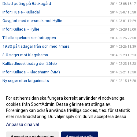
Delad poäng på Bäckagård
2014-03-08 18:17
Inför: Husie - Kulladal
2014-03-07 10:38
Oavgjort med mersmak mot Hyllie
2014-03-01 17:29
Inför: Kulladal - Hyllie
2014-02-28 18:00
Till alla spelare i seniortruppen
2014-02-26 22:50
19.30 på tisdagar från och med 4mars
2014-02-26 11:39
3-0-seger mot Klagshamn
2014-02-23 16:23
Kallbadhuset tisdag den 25feb
2014-02-23 16:23
Inför: Kulladal - Klagshamn (MM)
2014-02-21 18:30
Ny seger efter krigarinsats
2014-02-15 18:20
Inför: Kulladal - Kosova
2014-02-14 11:02
Seger i Oxie - Hoppet om MM-avancemang lever
För att hemsidan ska fungera korrekt använder vi nödvändiga
2014-02-08 00:04
cookies från SportAdmin. Dessa går inte att stänga av.
Välkommen till vår nya Hemsida
2014-02-03 12:59
Föreningen kan också använda frivilliga cookies, t.ex. för statistik
eller marknadsföring. Du väljer själv om du vill acceptera dessa.
Anpassa dina val
Cookie-inställningar
Gå till Webbversion