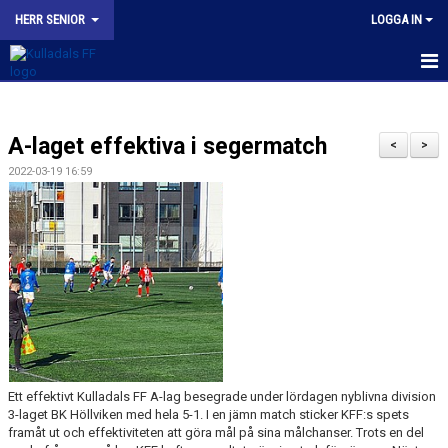
HERR SENIOR
LOGGA IN
HEM
A-laget effektiva i segermatch
NYHETER
<
>
2022-03-19 16:59
KALENDER
TRUPPEN
BILDGALLERI
KONTAKT
MATCHER
Ett effektivt Kulladals FF A-lag besegrade under lördagen nyblivna division
KFF HERR A INSTAGRAM
3-laget BK Höllviken med hela 5-1. I en jämn match sticker KFF:s spets
framåt ut och effektiviteten att göra mål på sina målchanser. Trots en del