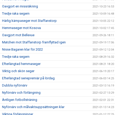
Oavgjort en missräkning
2021-10-23 16:53
Tredje raka segern
2021-10-09 16:48
Härlig kämpaseger mot Staffanstorp
2021-10-05 22:12
Hemmaseger mot Kosova
2021-10-02 17:45
Oavgjort mot Bellevue
2021-09-26 18:11
Matchen mot Staffanstorp framflyttad igen
2021-09-19 17:06
Nisse Bagaren klar för 2022
2021-09-12 12:04
Tredje raka segern
2021-08-29 16:32
Efterlängtad hemmaseger
2021-08-21 18:20
Viktig och skön seger
2021-06-19 20:17
Efterlängtad seriepremiär på lördag
2021-06-03 14:25
Dubbla nyförvärv
2021-03-13 16:19
Nyförvärv och förlängning
2021-02-27 13:29
Äntligen fotbollsträning
2021-02-01 22:31
Nyförvärv och målvaktsuppsättningen klar
2021-01-13 14:23
Viktiga förlängningar
2021-01-12 22:25