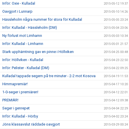
Inför: Oxie - Kulladal
2015-05-12 19:37
Oavgjort i Lunnarp
2015-05-10 14:26
Hässleholm några nummer för stora för Kulladal
2015-05-05 23:24
Inför: Kulladal - Hässleholm (DM)
2015-05-04 23:06
Ny förlust mot Limhamn
2015-05-03 10:34
Inför: Kulladal - Limhamn
2015-05-01 21:57
Stark upphämtning gav en pinne i Höllviken
2015-04-25 00:48
Inför: Höllviken - Kulladal
2015-04-23 22:50
Inför: Pelister - Kulladal (DM)
2015-04-22 09:25
Kulladal tappade segern på tre minuter - 2-2 mot Kosova
2015-04-19 11:53
Himmapremiär!
2015-04-17 10:20
1-0-seger i premiären!
2015-04-12 22:01
PREMIÄR!
2015-04-12 09:38
Seger i genrepet
2015-04-04 22:29
Inför: Kulladal - Hörby
2015-04-02 23:24
Jöns klassavslut räddade oavgjort
2015-03-29 00:24