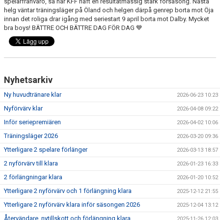
spelarfrånvaro, så har KFF haft en resultatmässig stark försäsong. Nästa
helg väntar träningsläger på Öland och helgen därpå genrep borta mot Öja
innan det roliga drar igång med seriestart 9 april borta mot Dalby. Mycket
bra boys! BÄTTRE OCH BÄTTRE DAG FÖR DAG 💙
Nyhetsarkiv
Ny huvudtränare klar
2026-06-23 10:23
Nyförvärv klar
2026-04-08 09:22
Inför seriepremiären
2026-04-02 10:06
Träningsläger 2026
2026-03-20 09:36
Ytterligare 2 spelare förlänger
2026-03-13 18:57
2 nyförvärv till klara
2026-01-23 16:33
2 förlängningar klara
2026-01-20 10:52
Ytterligare 2 nyförvärv och 1 förlängning klara
2025-12-12 21:55
Ytterligare 2 nyförvärv klara inför säsongen 2026
2025-12-04 13:12
Återvändare, nytillskott och förlängning klara
2025-11-26 12:03