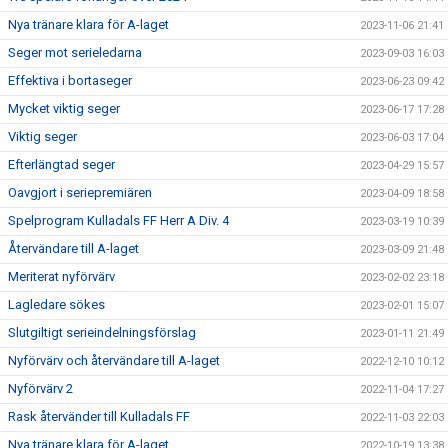
Nya tränare klara för A-laget
2023-11-06 21:41
Seger mot serieledarna
2023-09-03 16:03
Effektiva i bortaseger
2023-06-23 09:42
Mycket viktig seger
2023-06-17 17:28
Viktig seger
2023-06-03 17:04
Efterlängtad seger
2023-04-29 15:57
Oavgjort i seriepremiären
2023-04-09 18:58
Spelprogram Kulladals FF Herr A Div. 4
2023-03-19 10:39
Återvändare till A-laget
2023-03-09 21:48
Meriterat nyförvärv
2023-02-02 23:18
Lagledare sökes
2023-02-01 15:07
Slutgiltigt serieindelningsförslag
2023-01-11 21:49
Nyförvärv och återvändare till A-laget
2022-12-10 10:12
Nyförvärv 2
2022-11-04 17:27
Rask återvänder till Kulladals FF
2022-11-03 22:03
Nya tränare klara för A-laget
2022-10-19 13:38