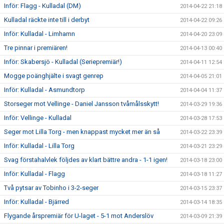
Inför: Flagg - Kulladal (DM)
2014-04-22 21:18
Kulladal räckte inte till i derbyt
2014-04-22 09:26
Inför: Kulladal - Limhamn
2014-04-20 23:09
Tre pinnar i premiären!
2014-04-13 00:40
Inför: Skabersjö - Kulladal (Seriepremiär!)
2014-04-11 12:54
Mogge poänghjälte i svagt genrep
2014-04-05 21:01
Inför: Kulladal - Asmundtorp
2014-04-04 11:37
Storseger mot Vellinge - Daniel Jansson tvåmålsskytt!
2014-03-29 19:36
Inför: Vellinge - Kulladal
2014-03-28 17:53
Seger mot Lilla Torg - men knappast mycket mer än så
2014-03-22 23:39
Inför: Kulladal - Lilla Torg
2014-03-21 23:29
Svag förstahalvlek följdes av klart bättre andra - 1-1 igen!
2014-03-18 23:00
Inför: Kulladal - Flagg
2014-03-18 11:27
Två pytsar av Tobinho i 3-2-seger
2014-03-15 23:37
Inför: Kulladal - Bjärred
2014-03-14 18:35
Flygande årspremiär för U-laget - 5-1 mot Anderslöv
2014-03-09 21:39