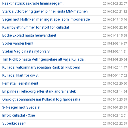
Raskt hattrick säkrade himmasegern!
2016-02-29 22:07
Stark slutforcering gav en pinne i sista MM-matchen
2016-02-20 21:12
Seger mot Höllviken men inget spel som imponerade
2016-02-17 13:46
Kvarnby ett nummer för stort för Kulladal
2016-02-06 22:10
Eddie Ekblad nästa hemvändare!
2016-01-19 15:58
Söder vänder hem!
2015-12-08 16:27
Stefan Vagic nästa nyförvärv!
2015-12-02 11:21
Tim Rickbo nästa Vellingespelare att välja Kulladal!
2015-12-01 20:54
Kulladal välkomnar Sebastian Rask till klubben!
2015-11-20 11:47
Kulladal klart för div 3!
2015-10-04 17:02
Femetta i seriefinalen!
2015-09-28 20:50
En pinne i Trelleborg efter stark andra halvlek
2015-09-21 14:54
Onödigt spännande när Kulladal tog fjärde raka
2015-09-12 23:39
3-1-seger mot Svedala!
2015-09-07 23:59
Inför: Kulladal - Oxie
2015-08-29 12:01
Superkrossen!
2015-08-23 22:59