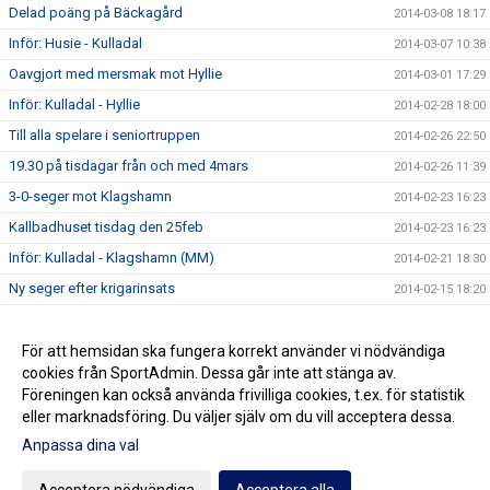
Delad poäng på Bäckagård
2014-03-08 18:17
Inför: Husie - Kulladal
2014-03-07 10:38
Oavgjort med mersmak mot Hyllie
2014-03-01 17:29
Inför: Kulladal - Hyllie
2014-02-28 18:00
Till alla spelare i seniortruppen
2014-02-26 22:50
19.30 på tisdagar från och med 4mars
2014-02-26 11:39
3-0-seger mot Klagshamn
2014-02-23 16:23
Kallbadhuset tisdag den 25feb
2014-02-23 16:23
Inför: Kulladal - Klagshamn (MM)
2014-02-21 18:30
Ny seger efter krigarinsats
2014-02-15 18:20
Inför: Kulladal - Kosova
2014-02-14 11:02
Seger i Oxie - Hoppet om MM-avancemang lever
För att hemsidan ska fungera korrekt använder vi nödvändiga
2014-02-08 00:04
cookies från SportAdmin. Dessa går inte att stänga av.
Välkommen till vår nya Hemsida
2014-02-03 12:59
Föreningen kan också använda frivilliga cookies, t.ex. för statistik
eller marknadsföring. Du väljer själv om du vill acceptera dessa.
Anpassa dina val
Cookie-inställningar
Gå till Webbversion