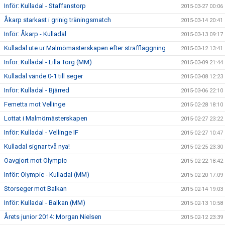
Inför: Kulladal - Staffanstorp
2015-03-27 00:06
Åkarp starkast i grinig träningsmatch
2015-03-14 20:41
Inför: Åkarp - Kulladal
2015-03-13 09:17
Kulladal ute ur Malmömästerskapen efter straffläggning
2015-03-12 13:41
Inför: Kulladal - Lilla Torg (MM)
2015-03-09 21:44
Kulladal vände 0-1 till seger
2015-03-08 12:23
Inför: Kulladal - Bjärred
2015-03-06 22:10
Femetta mot Vellinge
2015-02-28 18:10
Lottat i Malmömästerskapen
2015-02-27 23:22
Inför: Kulladal - Vellinge IF
2015-02-27 10:47
Kulladal signar två nya!
2015-02-25 23:30
Oavgjort mot Olympic
2015-02-22 18:42
Inför: Olympic - Kulladal (MM)
2015-02-20 17:09
Storseger mot Balkan
2015-02-14 19:03
Inför: Kulladal - Balkan (MM)
2015-02-13 10:58
Årets junior 2014: Morgan Nielsen
2015-02-12 23:39