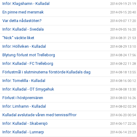
Inför: Klagshamn - Kulladal
2014-09-19 21:19
En pinne med mersmak
2014-09-15 20:40
Var detta nådastöten?
2014-09-07 17:20
Inför: Kulladal - Svedala
2014-09-05 16:20
"Nick" väckte liket
2014-08-31 21:53
Inför: Höllviken - Kulladal
2014-08-29 13:10
Blytung förlust mot Trelleborg
2014-08-24 17:56
Inför: Kulladal - FC Trelleborg
2014-08-22 11:28
Förlustmål i slutminuterna förstörde Kulladals dag
2014-08-18 13:55
Inför: Tomelilla - Kulladal
2014-08-16 00:12
Inför: Kulladal - ÖT Smygehuk
2014-08-08 13:30
Förlust i höstpremiären
2014-08-03 16:26
Inför: Limhamn - Kulladal
2014-08-02 02:34
Kulladal avslutade våren med tennissiffror
2014-06-20 00:54
Inför: Kulladal - Skabersjö
2014-06-17 22:26
Inför: Kulladal - Lunnarp
2014-06-14 23:23