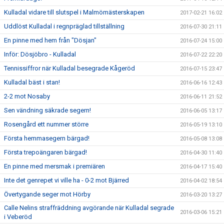
Kulladal vidare till slutspel i Malmömästerskapen
2017-02-21 16:02
Uddlöst Kulladal i regnpräglad tillställning
2016-07-30 21:11
En pinne med hem från "Dösjan"
2016-07-24 15:00
Inför: Dösjöbro - Kulladal
2016-07-22 22:20
Tennissiffror när Kulladal besegrade Kågeröd
2016-07-15 23:47
Kulladal bäst i stan!
2016-06-16 12:43
2-2 mot Nosaby
2016-06-11 21:52
Sen vändning säkrade segern!
2016-06-05 13:17
Rosengård ett nummer större
2016-05-19 13:10
Första hemmasegern bärgad!
2016-05-08 13:08
Första trepoängaren bärgad!
2016-04-30 11:40
En pinne med mersmak i premiären
2016-04-17 15:40
Inte det genrepet vi ville ha - 0-2 mot Bjärred
2016-04-02 18:54
Övertygande seger mot Hörby
2016-03-20 13:27
Calle Nelins straffräddning avgörande när Kulladal segrade
2016-03-06 15:21
i Veberöd