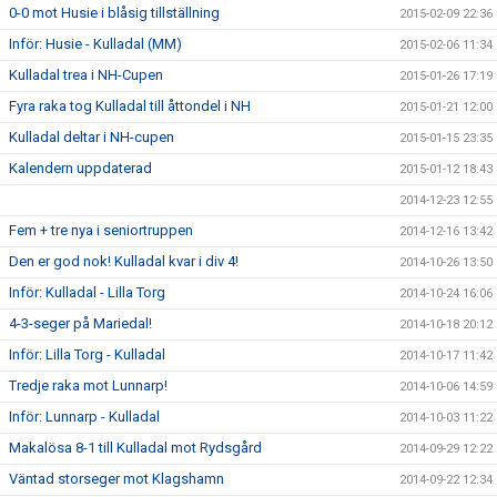
0-0 mot Husie i blåsig tillställning
2015-02-09 22:36
Inför: Husie - Kulladal (MM)
2015-02-06 11:34
Kulladal trea i NH-Cupen
2015-01-26 17:19
Fyra raka tog Kulladal till åttondel i NH
2015-01-21 12:00
Kulladal deltar i NH-cupen
2015-01-15 23:35
Kalendern uppdaterad
2015-01-12 18:43
2014-12-23 12:55
Fem + tre nya i seniortruppen
2014-12-16 13:42
Den er god nok! Kulladal kvar i div 4!
2014-10-26 13:50
Inför: Kulladal - Lilla Torg
2014-10-24 16:06
4-3-seger på Mariedal!
2014-10-18 20:12
Inför: Lilla Torg - Kulladal
2014-10-17 11:42
Tredje raka mot Lunnarp!
2014-10-06 14:59
Inför: Lunnarp - Kulladal
2014-10-03 11:22
Makalösa 8-1 till Kulladal mot Rydsgård
2014-09-29 12:22
Väntad storseger mot Klagshamn
2014-09-22 12:34