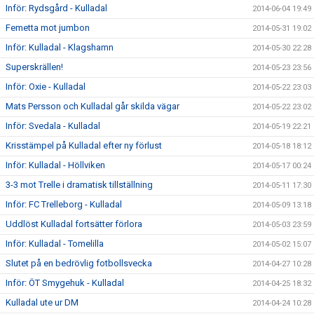
Inför: Rydsgård - Kulladal
2014-06-04 19:49
Femetta mot jumbon
2014-05-31 19:02
Inför: Kulladal - Klagshamn
2014-05-30 22:28
Superskrällen!
2014-05-23 23:56
Inför: Oxie - Kulladal
2014-05-22 23:03
Mats Persson och Kulladal går skilda vägar
2014-05-22 23:02
Inför: Svedala - Kulladal
2014-05-19 22:21
Krisstämpel på Kulladal efter ny förlust
2014-05-18 18:12
Inför: Kulladal - Höllviken
2014-05-17 00:24
3-3 mot Trelle i dramatisk tillställning
2014-05-11 17:30
Inför: FC Trelleborg - Kulladal
2014-05-09 13:18
Uddlöst Kulladal fortsätter förlora
2014-05-03 23:59
Inför: Kulladal - Tomelilla
2014-05-02 15:07
Slutet på en bedrövlig fotbollsvecka
2014-04-27 10:28
Inför: ÖT Smygehuk - Kulladal
2014-04-25 18:32
Kulladal ute ur DM
2014-04-24 10:28