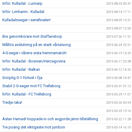
Inför: Kulladal - Lunnarp
2015-08-23 00:37
Inför: Limhamn - Kulladal
2015-08-14 17:11
Kulladalsseger i seriefinalen!
2015-08-09 13:21
2015-08-07 12:50
Bra genomkörare mot Staffanstorp
2015-07-26 11:51
Mållös avslutning på en stark vårsäsong
2015-06-24 22:51
4-0-seger i vårens sista hemmamatch!
2015-06-19 13:20
Inför: Kulladal - Bosnien/Hercegovina
2015-06-17 23:38
Inför: Kulladal - Balkan
2015-06-12 14:25
Snöplig 0-1-förlust i Öja
2015-06-08 10:47
Stabil 2-0-seger mot FC Trelleborg
2015-05-31 01:12
Ïnför: Kulladal - FC Trelleborg
2015-05-29 11:07
Tredje raka!
2015-05-26 00:59
2015-05-25 13:16
Aslan Hamadi hoppade in och avgjorde jämn tillställning
2015-05-22 11:28
Tre poäng det viktigaste mot jumbon
2015-05-14 16:10