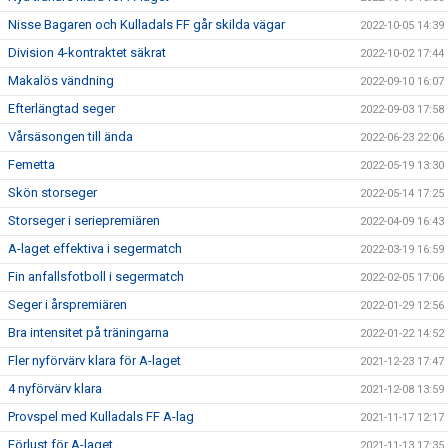
Nisse Bagaren och Kulladals FF går skilda vägar
2022-10-05 14:39
Division 4-kontraktet säkrat
2022-10-02 17:44
Makalös vändning
2022-09-10 16:07
Efterlängtad seger
2022-09-03 17:58
Vårsäsongen till ända
2022-06-23 22:06
Femetta
2022-05-19 13:30
Skön storseger
2022-05-14 17:25
Storseger i seriepremiären
2022-04-09 16:43
A-laget effektiva i segermatch
2022-03-19 16:59
Fin anfallsfotboll i segermatch
2022-02-05 17:06
Seger i årspremiären
2022-01-29 12:56
Bra intensitet på träningarna
2022-01-22 14:52
Fler nyförvärv klara för A-laget
2021-12-23 17:47
4 nyförvärv klara
2021-12-08 13:59
Provspel med Kulladals FF A-lag
2021-11-17 12:17
Förlust för A-laget
2021-11-13 17:35