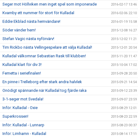
Seger mot Höllviken men inget spel som imponerade
2016-02-17 13:46
Kvarnby ett nummer för stort för Kulladal
2016-02-06 22:10
Eddie Ekblad nästa hemvändare!
2016-01-19 15:58
Söder vänder hem!
2015-12-08 16:27
Stefan Vagic nästa nyförvärv!
2015-12-02 11:21
Tim Rickbo nästa Vellingespelare att välja Kulladal!
2015-12-01 20:54
Kulladal välkomnar Sebastian Rask till klubben!
2015-11-20 11:47
Kulladal klart för div 3!
2015-10-04 17:02
Femetta i seriefinalen!
2015-09-28 20:50
En pinne i Trelleborg efter stark andra halvlek
2015-09-21 14:54
Onödigt spännande när Kulladal tog fjärde raka
2015-09-12 23:39
3-1-seger mot Svedala!
2015-09-07 23:59
Inför: Kulladal - Oxie
2015-08-29 12:01
Superkrossen!
2015-08-23 22:59
Inför: Kulladal - Lunnarp
2015-08-23 00:37
Inför: Limhamn - Kulladal
2015-08-14 17:11