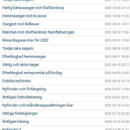
Härlig kämpaseger mot Staffanstorp
2021-10-05 22:12
Hemmaseger mot Kosova
2021-10-02 17:45
Oavgjort mot Bellevue
2021-09-26 18:11
Matchen mot Staffanstorp framflyttad igen
2021-09-19 17:06
Nisse Bagaren klar för 2022
2021-09-12 12:04
Tredje raka segern
2021-08-29 16:32
Efterlängtad hemmaseger
2021-08-21 18:20
Viktig och skön seger
2021-06-19 20:17
Efterlängtad seriepremiär på lördag
2021-06-03 14:25
Dubbla nyförvärv
2021-03-13 16:19
Nyförvärv och förlängning
2021-02-27 13:29
Äntligen fotbollsträning
2021-02-01 22:31
Nyförvärv och målvaktsuppsättningen klar
2021-01-13 14:23
Viktiga förlängningar
2021-01-12 22:25
Äntligen träning
2020-12-14 23:08
Nyförvärv 2
2020-12-08 21:41