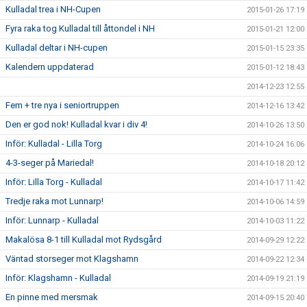
Kulladal trea i NH-Cupen
2015-01-26 17:19
Fyra raka tog Kulladal till åttondel i NH
2015-01-21 12:00
Kulladal deltar i NH-cupen
2015-01-15 23:35
Kalendern uppdaterad
2015-01-12 18:43
2014-12-23 12:55
Fem + tre nya i seniortruppen
2014-12-16 13:42
Den er god nok! Kulladal kvar i div 4!
2014-10-26 13:50
Inför: Kulladal - Lilla Torg
2014-10-24 16:06
4-3-seger på Mariedal!
2014-10-18 20:12
Inför: Lilla Torg - Kulladal
2014-10-17 11:42
Tredje raka mot Lunnarp!
2014-10-06 14:59
Inför: Lunnarp - Kulladal
2014-10-03 11:22
Makalösa 8-1 till Kulladal mot Rydsgård
2014-09-29 12:22
Väntad storseger mot Klagshamn
2014-09-22 12:34
Inför: Klagshamn - Kulladal
2014-09-19 21:19
En pinne med mersmak
2014-09-15 20:40