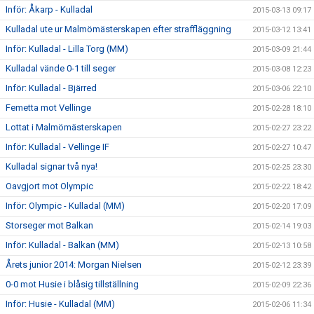
Inför: Åkarp - Kulladal
2015-03-13 09:17
Kulladal ute ur Malmömästerskapen efter straffläggning
2015-03-12 13:41
Inför: Kulladal - Lilla Torg (MM)
2015-03-09 21:44
Kulladal vände 0-1 till seger
2015-03-08 12:23
Inför: Kulladal - Bjärred
2015-03-06 22:10
Femetta mot Vellinge
2015-02-28 18:10
Lottat i Malmömästerskapen
2015-02-27 23:22
Inför: Kulladal - Vellinge IF
2015-02-27 10:47
Kulladal signar två nya!
2015-02-25 23:30
Oavgjort mot Olympic
2015-02-22 18:42
Inför: Olympic - Kulladal (MM)
2015-02-20 17:09
Storseger mot Balkan
2015-02-14 19:03
Inför: Kulladal - Balkan (MM)
2015-02-13 10:58
Årets junior 2014: Morgan Nielsen
2015-02-12 23:39
0-0 mot Husie i blåsig tillställning
2015-02-09 22:36
Inför: Husie - Kulladal (MM)
2015-02-06 11:34