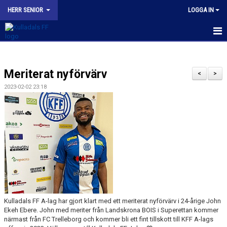
HERR SENIOR
LOGGA IN
HEM
Meriterat nyförvärv
NYHETER
<
>
2023-02-02 23:18
KALENDER
TRUPPEN
BILDGALLERI
KONTAKT
MATCHER
Kulladals FF A-lag har gjort klart med ett meriterat nyförvärv i 24-årige John
KFF HERR A INSTAGRAM
Ekeh Ebere. John med meriter från Landskrona BOIS i Superettan kommer
närmast från FC Trelleborg och kommer bli ett fint tillskott till KFF A-lags