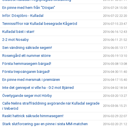
En pinne med hem från "Dösjan"
2016-07-24 15:00
Inför: Dösjöbro - Kulladal
2016-07-22 22:20
Tennissiffror när Kulladal besegrade Kågeröd
2016-07-15 23:47
Kulladal bäst i stan!
2016-06-16 12:43
2-2 mot Nosaby
2016-06-11 21:52
Sen vändning säkrade segern!
2016-06-05 13:17
Rosengård ett nummer större
2016-05-19 13:10
Första hemmasegern bärgad!
2016-05-08 13:08
Första trepoängaren bärgad!
2016-04-30 11:40
En pinne med mersmak i premiären
2016-04-17 15:40
Inte det genrepet vi ville ha - 0-2 mot Bjärred
2016-04-02 18:54
Övertygande seger mot Hörby
2016-03-20 13:27
Calle Nelins straffräddning avgörande när Kulladal segrade
2016-03-06 15:21
i Veberöd
Raskt hattrick säkrade himmasegern!
2016-02-29 22:07
Stark slutforcering gav en pinne i sista MM-matchen
2016-02-20 21:12