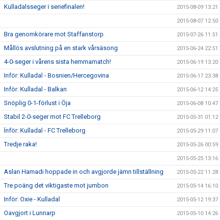
Kulladalsseger i seriefinalen!
2015-08-09 13:21
2015-08-07 12:50
Bra genomkörare mot Staffanstorp
2015-07-26 11:51
Mållös avslutning på en stark vårsäsong
2015-06-24 22:51
4-0-seger i vårens sista hemmamatch!
2015-06-19 13:20
Inför: Kulladal - Bosnien/Hercegovina
2015-06-17 23:38
Inför: Kulladal - Balkan
2015-06-12 14:25
Snöplig 0-1-förlust i Öja
2015-06-08 10:47
Stabil 2-0-seger mot FC Trelleborg
2015-05-31 01:12
Ïnför: Kulladal - FC Trelleborg
2015-05-29 11:07
Tredje raka!
2015-05-26 00:59
2015-05-25 13:16
Aslan Hamadi hoppade in och avgjorde jämn tillställning
2015-05-22 11:28
Tre poäng det viktigaste mot jumbon
2015-05-14 16:10
Inför: Oxie - Kulladal
2015-05-12 19:37
Oavgjort i Lunnarp
2015-05-10 14:26