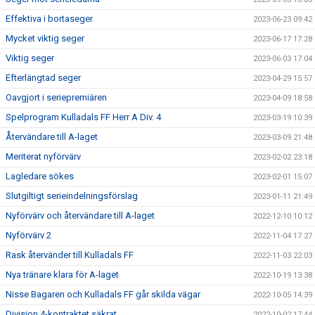
Effektiva i bortaseger
2023-06-23 09:42
Mycket viktig seger
2023-06-17 17:28
Viktig seger
2023-06-03 17:04
Efterlängtad seger
2023-04-29 15:57
Oavgjort i seriepremiären
2023-04-09 18:58
Spelprogram Kulladals FF Herr A Div. 4
2023-03-19 10:39
Återvändare till A-laget
2023-03-09 21:48
Meriterat nyförvärv
2023-02-02 23:18
Lagledare sökes
2023-02-01 15:07
Slutgiltigt serieindelningsförslag
2023-01-11 21:49
Nyförvärv och återvändare till A-laget
2022-12-10 10:12
Nyförvärv 2
2022-11-04 17:27
Rask återvänder till Kulladals FF
2022-11-03 22:03
Nya tränare klara för A-laget
2022-10-19 13:38
Nisse Bagaren och Kulladals FF går skilda vägar
2022-10-05 14:39
Division 4-kontraktet säkrat
2022-10-02 17:44