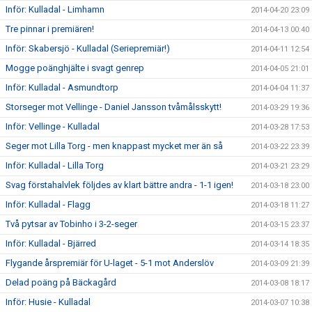
Inför: Kulladal - Limhamn
2014-04-20 23:09
Tre pinnar i premiären!
2014-04-13 00:40
Inför: Skabersjö - Kulladal (Seriepremiär!)
2014-04-11 12:54
Mogge poänghjälte i svagt genrep
2014-04-05 21:01
Inför: Kulladal - Asmundtorp
2014-04-04 11:37
Storseger mot Vellinge - Daniel Jansson tvåmålsskytt!
2014-03-29 19:36
Inför: Vellinge - Kulladal
2014-03-28 17:53
Seger mot Lilla Torg - men knappast mycket mer än så
2014-03-22 23:39
Inför: Kulladal - Lilla Torg
2014-03-21 23:29
Svag förstahalvlek följdes av klart bättre andra - 1-1 igen!
2014-03-18 23:00
Inför: Kulladal - Flagg
2014-03-18 11:27
Två pytsar av Tobinho i 3-2-seger
2014-03-15 23:37
Inför: Kulladal - Bjärred
2014-03-14 18:35
Flygande årspremiär för U-laget - 5-1 mot Anderslöv
2014-03-09 21:39
Delad poäng på Bäckagård
2014-03-08 18:17
Inför: Husie - Kulladal
2014-03-07 10:38