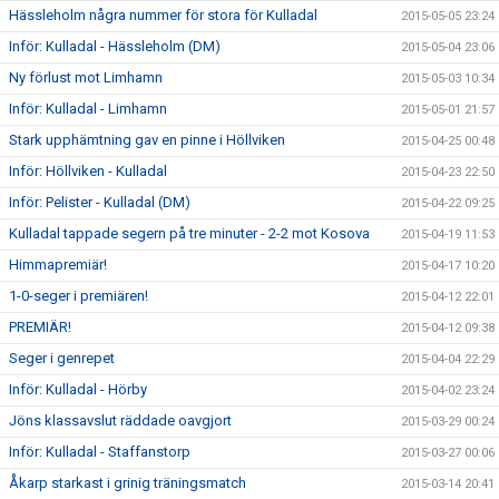
Hässleholm några nummer för stora för Kulladal
2015-05-05 23:24
Inför: Kulladal - Hässleholm (DM)
2015-05-04 23:06
Ny förlust mot Limhamn
2015-05-03 10:34
Inför: Kulladal - Limhamn
2015-05-01 21:57
Stark upphämtning gav en pinne i Höllviken
2015-04-25 00:48
Inför: Höllviken - Kulladal
2015-04-23 22:50
Inför: Pelister - Kulladal (DM)
2015-04-22 09:25
Kulladal tappade segern på tre minuter - 2-2 mot Kosova
2015-04-19 11:53
Himmapremiär!
2015-04-17 10:20
1-0-seger i premiären!
2015-04-12 22:01
PREMIÄR!
2015-04-12 09:38
Seger i genrepet
2015-04-04 22:29
Inför: Kulladal - Hörby
2015-04-02 23:24
Jöns klassavslut räddade oavgjort
2015-03-29 00:24
Inför: Kulladal - Staffanstorp
2015-03-27 00:06
Åkarp starkast i grinig träningsmatch
2015-03-14 20:41