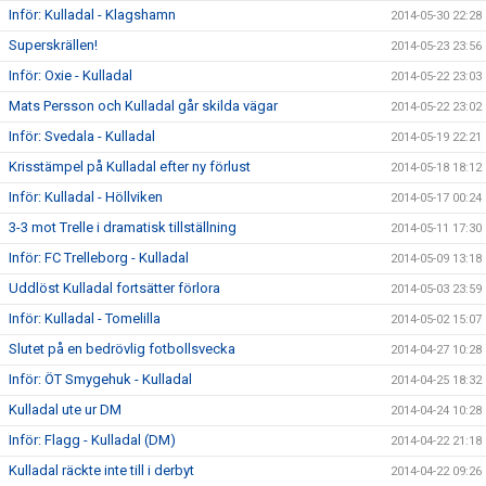
Inför: Kulladal - Klagshamn
2014-05-30 22:28
Superskrällen!
2014-05-23 23:56
Inför: Oxie - Kulladal
2014-05-22 23:03
Mats Persson och Kulladal går skilda vägar
2014-05-22 23:02
Inför: Svedala - Kulladal
2014-05-19 22:21
Krisstämpel på Kulladal efter ny förlust
2014-05-18 18:12
Inför: Kulladal - Höllviken
2014-05-17 00:24
3-3 mot Trelle i dramatisk tillställning
2014-05-11 17:30
Inför: FC Trelleborg - Kulladal
2014-05-09 13:18
Uddlöst Kulladal fortsätter förlora
2014-05-03 23:59
Inför: Kulladal - Tomelilla
2014-05-02 15:07
Slutet på en bedrövlig fotbollsvecka
2014-04-27 10:28
Inför: ÖT Smygehuk - Kulladal
2014-04-25 18:32
Kulladal ute ur DM
2014-04-24 10:28
Inför: Flagg - Kulladal (DM)
2014-04-22 21:18
Kulladal räckte inte till i derbyt
2014-04-22 09:26