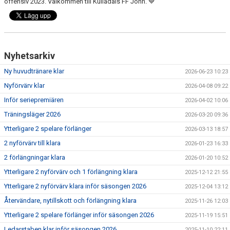
offensiv 2023. Välkommen till Kulladals FF John. 💙
Nyhetsarkiv
Ny huvudtränare klar
2026-06-23 10:23
Nyförvärv klar
2026-04-08 09:22
Inför seriepremiären
2026-04-02 10:06
Träningsläger 2026
2026-03-20 09:36
Ytterligare 2 spelare förlänger
2026-03-13 18:57
2 nyförvärv till klara
2026-01-23 16:33
2 förlängningar klara
2026-01-20 10:52
Ytterligare 2 nyförvärv och 1 förlängning klara
2025-12-12 21:55
Ytterligare 2 nyförvärv klara inför säsongen 2026
2025-12-04 13:12
Återvändare, nytillskott och förlängning klara
2025-11-26 12:03
Ytterligare 2 spelare förlänger inför säsongen 2026
2025-11-19 15:51
Ledarstaben klar inför säsongen 2026
2025-11-10 22:11