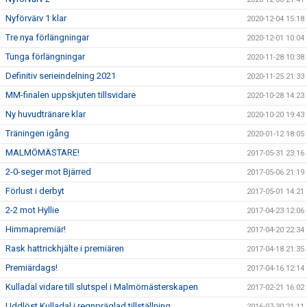
Nyförvärv 1 klar
2020-12-04 15:18
Tre nya förlängningar
2020-12-01 10:04
Tunga förlängningar
2020-11-28 10:38
Definitiv serieindelning 2021
2020-11-25 21:33
MM-finalen uppskjuten tillsvidare
2020-10-28 14:23
Ny huvudtränare klar
2020-10-20 19:43
Träningen igång
2020-01-12 18:05
MALMÖMÄSTARE!
2017-05-31 23:16
2-0-seger mot Bjärred
2017-05-06 21:19
Förlust i derbyt
2017-05-01 14:21
2-2 mot Hyllie
2017-04-23 12:06
Himmapremiär!
2017-04-20 22:34
Rask hattrickhjälte i premiären
2017-04-18 21:35
Premiärdags!
2017-04-16 12:14
Kulladal vidare till slutspel i Malmömästerskapen
2017-02-21 16:02
Uddlöst Kulladal i regnpräglad tillställning
2016-07-30 21:11