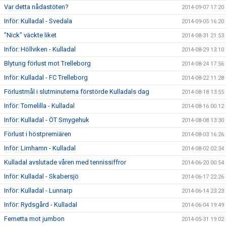
Var detta nådastöten?
2014-09-07 17:20
Inför: Kulladal - Svedala
2014-09-05 16:20
"Nick" väckte liket
2014-08-31 21:53
Inför: Höllviken - Kulladal
2014-08-29 13:10
Blytung förlust mot Trelleborg
2014-08-24 17:56
Inför: Kulladal - FC Trelleborg
2014-08-22 11:28
Förlustmål i slutminuterna förstörde Kulladals dag
2014-08-18 13:55
Inför: Tomelilla - Kulladal
2014-08-16 00:12
Inför: Kulladal - ÖT Smygehuk
2014-08-08 13:30
Förlust i höstpremiären
2014-08-03 16:26
Inför: Limhamn - Kulladal
2014-08-02 02:34
Kulladal avslutade våren med tennissiffror
2014-06-20 00:54
Inför: Kulladal - Skabersjö
2014-06-17 22:26
Inför: Kulladal - Lunnarp
2014-06-14 23:23
Inför: Rydsgård - Kulladal
2014-06-04 19:49
Femetta mot jumbon
2014-05-31 19:02