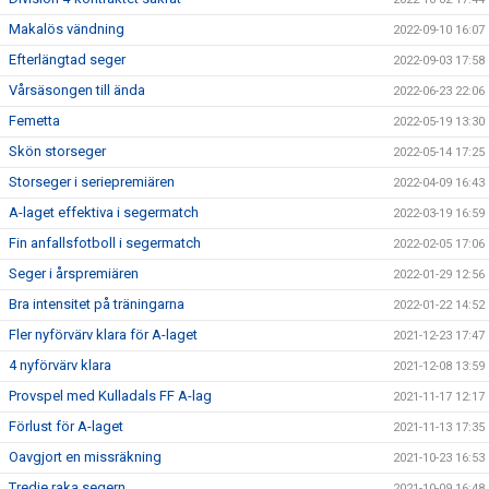
Makalös vändning
2022-09-10 16:07
Efterlängtad seger
2022-09-03 17:58
Vårsäsongen till ända
2022-06-23 22:06
Femetta
2022-05-19 13:30
Skön storseger
2022-05-14 17:25
Storseger i seriepremiären
2022-04-09 16:43
A-laget effektiva i segermatch
2022-03-19 16:59
Fin anfallsfotboll i segermatch
2022-02-05 17:06
Seger i årspremiären
2022-01-29 12:56
Bra intensitet på träningarna
2022-01-22 14:52
Fler nyförvärv klara för A-laget
2021-12-23 17:47
4 nyförvärv klara
2021-12-08 13:59
Provspel med Kulladals FF A-lag
2021-11-17 12:17
Förlust för A-laget
2021-11-13 17:35
Oavgjort en missräkning
2021-10-23 16:53
Tredje raka segern
2021-10-09 16:48