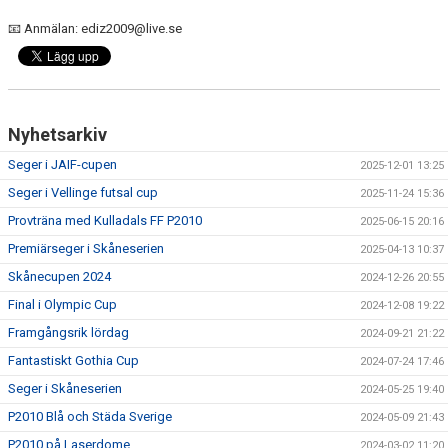
📧 Anmälan: ediz2009@live.se
Nyhetsarkiv
Seger i JAIF-cupen
2025-12-01 13:25
Seger i Vellinge futsal cup
2025-11-24 15:36
Provträna med Kulladals FF P2010
2025-06-15 20:16
Premiärseger i Skåneserien
2025-04-13 10:37
Skånecupen 2024
2024-12-26 20:55
Final i Olympic Cup
2024-12-08 19:22
Framgångsrik lördag
2024-09-21 21:22
Fantastiskt Gothia Cup
2024-07-24 17:46
Seger i Skåneserien
2024-05-25 19:40
P2010 Blå och Städa Sverige
2024-05-09 21:43
P2010 på Laserdome
2024-03-02 11:20