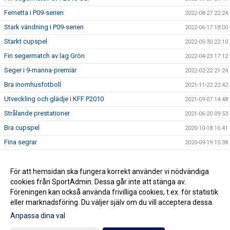
Femetta i P09-serien
2022-08-27 22:24
Stark vändning i P09-serien
2022-06-17 18:00
Starkt cupspel
2022-05-30 22:10
Fin segermatch av lag Grön
2022-04-23 17:12
Seger i 9-manna-premiär
2022-02-22 21:24
Bra inomhusfotboll
2021-11-22 22:42
Utveckling och glädje i KFF P2010
2021-09-07 14:48
Strålande prestationer
2021-06-20 09:53
Bra cupspel
2020-10-18 16:41
Fina segrar
2020-09-19 15:38
Stark vändning av Lag Blå
2020-09-13 19:43
Härlig seger för Lag Svart
För att hemsidan ska fungera korrekt använder vi nödvändiga
2020-09-13 19:36
cookies från SportAdmin. Dessa går inte att stänga av.
Matchrik helg
2020-05-24 19:06
Föreningen kan också använda frivilliga cookies, t.ex. för statistik
eller marknadsföring. Du väljer själv om du vill acceptera dessa.
Anpassa dina val
Cookie-inställningar
Gå till Webbversion