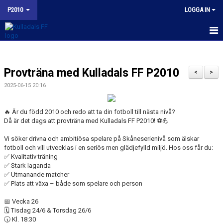
P2010
LOGGA IN
HEM
Provträna med Kulladals FF P2010
NYHETER
<
>
2025-06-15 20:16
KALENDER
🔥 Är du född 2010 och redo att ta din fotboll till nästa nivå?
MATCHER
Då är det dags att provträna med Kulladals FF P2010! ⚽💪
TRUPPEN
Vi söker drivna och ambitiösa spelare på Skåneserienivå som älskar
fotboll och vill utvecklas i en seriös men glädjefylld miljö. Hos oss får du:
✅ Kvalitativ träning
BILDGALLERI
✅ Stark laganda
✅ Utmanande matcher
KONTAKT
✅ Plats att växa – både som spelare och person
KFF P2010 INSTAGRAM
📅 Vecka 26
🗓 Tisdag 24/6 & Torsdag 26/6
🕠 Kl. 18:30
BUDORD TILL FOTBOLLSFÖRÄLDRAR