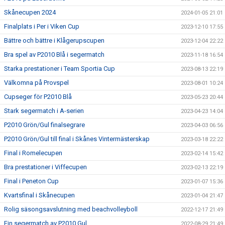
Skånecupen 2024
2024-01-05 21:01
Finalplats i Per i Viken Cup
2023-12-10 17:55
Bättre och bättre i Klågerupscupen
2023-12-04 22:22
Bra spel av P2010 Blå i segermatch
2023-11-18 16:54
Starka prestationer i Team Sportia Cup
2023-08-13 22:19
Välkomna på Provspel
2023-08-01 10:24
Cupseger för P2010 Blå
2023-05-23 20:44
Stark segermatch i A-serien
2023-04-23 14:04
P2010 Grön/Gul finalsegrare
2023-04-03 06:56
P2010 Grön/Gul till final i Skånes Vintermästerskap
2023-03-18 22:22
Final i Romelecupen
2023-02-14 15:42
Bra prestationer i Viffecupen
2023-02-13 22:19
Final i Peneton Cup
2023-01-07 15:36
Kvartsfinal i Skånecupen
2023-01-04 21:47
Rolig säsongsavslutning med beachvolleyboll
2022-12-17 21:49
Fin segermatch av P2010 Gul
2022-08-29 21:49