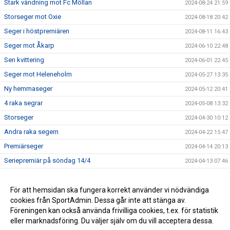
Stark vändning mot Fc Möllan
2024-08-24 21:59
Storseger mot Oxie
2024-08-18 20:42
Seger i höstpremiären
2024-08-11 16:43
Seger mot Åkarp
2024-06-10 22:48
Sen kvittering
2024-06-01 22:45
Seger mot Heleneholm
2024-05-27 13:35
Ny hemmaseger
2024-05-12 20:41
4 raka segrar
2024-05-08 13:32
Storseger
2024-04-30 10:12
Andra raka segern
2024-04-22 15:47
Premiärseger
2024-04-14 20:13
Seriepremiär på söndag 14/4
2024-04-13 07:46
Dam A-laget fortsatt obesegrade
2024-03-17 10:30
Seger i nypremiären
För att hemsidan ska fungera korrekt använder vi nödvändiga
2024-02-26 17:00
cookies från SportAdmin. Dessa går inte att stänga av.
Träningsstart 16/1
2024-01-13 12:04
Föreningen kan också använda frivilliga cookies, t.ex. för statistik
eller marknadsföring. Du väljer själv om du vill acceptera dessa.