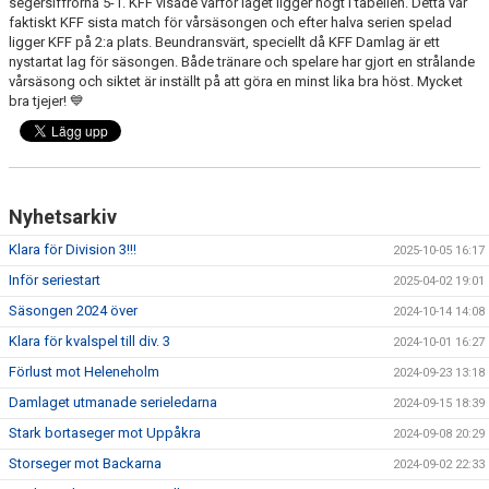
segersiffrorna 5-1. KFF visade varför laget ligger högt i tabellen. Detta var
faktiskt KFF sista match för vårsäsongen och efter halva serien spelad
ligger KFF på 2:a plats. Beundransvärt, speciellt då KFF Damlag är ett
nystartat lag för säsongen. Både tränare och spelare har gjort en strålande
vårsäsong och siktet är inställt på att göra en minst lika bra höst. Mycket
bra tjejer! 💙
Nyhetsarkiv
Klara för Division 3!!!
2025-10-05 16:17
Inför seriestart
2025-04-02 19:01
Säsongen 2024 över
2024-10-14 14:08
Klara för kvalspel till div. 3
2024-10-01 16:27
Förlust mot Heleneholm
2024-09-23 13:18
Damlaget utmanade serieledarna
2024-09-15 18:39
Stark bortaseger mot Uppåkra
2024-09-08 20:29
Storseger mot Backarna
2024-09-02 22:33