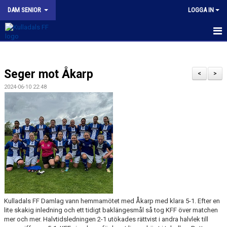
DAM SENIOR
LOGGA IN
HEM
Seger mot Åkarp
NYHETER
<
>
2024-06-10 22:48
KALENDER
MATCHER
TRUPPEN
BILDGALLERI
DOKUMENT
Kulladals FF Damlag vann hemmamötet med Åkarp med klara 5-1. Efter en
KONTAKT
lite skakig inledning och ett tidigt baklängesmål så tog KFF över matchen
mer och mer. Halvtidsledningen 2-1 utökades rättvist i andra halvlek till
KFF DAM INSTAGRAM