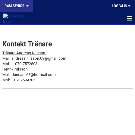
DAM SENIOR
LOGGA IN
HEM
Kontakt Tränare
NYHETER
Tränare Andreas Nilsson
KALENDER
Mail: andreas.nilsson.09@gmail.com
Mobil : 070-7572803
Henrik Nilsson
MATCHER
Mail: duncan_68@hotmail.com
Mobil: 0737594705
TRUPPEN
BILDGALLERI
DOKUMENT
KONTAKT
KFF DAM INSTAGRAM