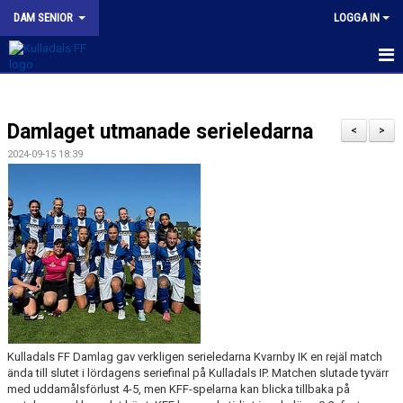
DAM SENIOR
LOGGA IN
HEM
Damlaget utmanade serieledarna
NYHETER
<
>
2024-09-15 18:39
KALENDER
MATCHER
TRUPPEN
BILDGALLERI
DOKUMENT
Kulladals FF Damlag gav verkligen serieledarna Kvarnby IK en rejäl match
KONTAKT
ända till slutet i lördagens seriefinal på Kulladals IP. Matchen slutade tyvärr
med uddamålsförlust 4-5, men KFF-spelarna kan blicka tillbaka på
KFF DAM INSTAGRAM