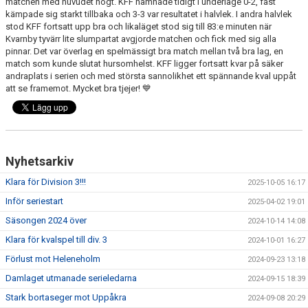
matchen med huvudet högt. KFF hamnade tidigt i underläge 0-2, fast
kämpade sig starkt tillbaka och 3-3 var resultatet i halvlek. I andra halvlek
stod KFF fortsatt upp bra och likaläget stod sig till 83:e minuten när
Kvarnby tyvärr lite slumpartat avgjorde matchen och fick med sig alla
pinnar. Det var överlag en spelmässigt bra match mellan två bra lag, en
match som kunde slutat hursomhelst. KFF ligger fortsatt kvar på säker
andraplats i serien och med största sannolikhet ett spännande kval uppåt
att se framemot. Mycket bra tjejer! 💙
Nyhetsarkiv
Klara för Division 3!!!
2025-10-05 16:17
Inför seriestart
2025-04-02 19:01
Säsongen 2024 över
2024-10-14 14:08
Klara för kvalspel till div. 3
2024-10-01 16:27
Förlust mot Heleneholm
2024-09-23 13:18
Damlaget utmanade serieledarna
2024-09-15 18:39
Stark bortaseger mot Uppåkra
2024-09-08 20:29