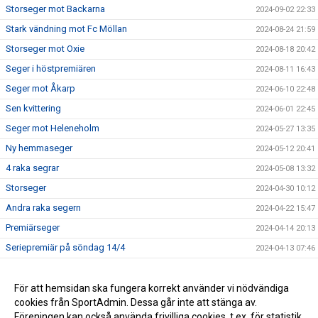
Storseger mot Backarna
2024-09-02 22:33
Stark vändning mot Fc Möllan
2024-08-24 21:59
Storseger mot Oxie
2024-08-18 20:42
Seger i höstpremiären
2024-08-11 16:43
Seger mot Åkarp
2024-06-10 22:48
Sen kvittering
2024-06-01 22:45
Seger mot Heleneholm
2024-05-27 13:35
Ny hemmaseger
2024-05-12 20:41
4 raka segrar
2024-05-08 13:32
Storseger
2024-04-30 10:12
Andra raka segern
2024-04-22 15:47
Premiärseger
2024-04-14 20:13
Seriepremiär på söndag 14/4
2024-04-13 07:46
Dam A-laget fortsatt obesegrade
2024-03-17 10:30
Seger i nypremiären
För att hemsidan ska fungera korrekt använder vi nödvändiga
2024-02-26 17:00
cookies från SportAdmin. Dessa går inte att stänga av.
Träningsstart 16/1
2024-01-13 12:04
Föreningen kan också använda frivilliga cookies, t.ex. för statistik