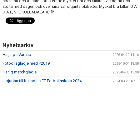
spelarna och tränarna presterade mycket bra och killarna var nöjda och
stolta med dagen och över sina välförtjänta plaketter. Mycket bra killar! O A
O A E, VI E KULLADALARE 💙
Nyhetsarkiv
Häljarps Vårcup
2026-04-10 14:16
Fotbollsglädje med P2019
2025-10-04 18:58
Härlig matchglädje
2025-04-30 15:30
Inbjudan till Kulladals FF Fotbollsskola 2024
2024-03-20 16:11