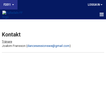
F2011
LOGGA IN
HEM
Kontakt
NYHETER
Tränare
KALENDER
Joakim Fransson (
dancesessionswe@gmail.com
)
MATCHER
TRUPPEN
BILDGALLERI
KONTAKT
KFF F2011 INSTAGRAM
BUDORD TILL FOTBOLLSFÖRÄLDRAR