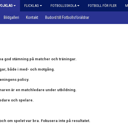
POJKLAG
FLICKLAG
FOTBOLLSSKOLA
FOTBOLL FÖR FLER
M
Bildgalleri
Kontakt
Budord till Fotbollsföräldrar
skapa god stämning på matcher och träningar.
ngar, både i med- och motgång.
reningens policy.
ren är en matchledare under utbildning.
 ledare och spelare.
ch om spelet var bra. Fokusera inte på resultatet.