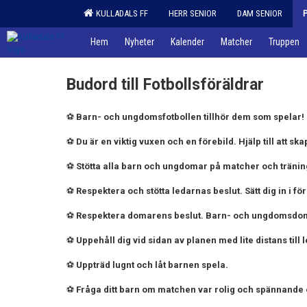
KULLADALS FF
HERR SENIOR
DAM SENIOR
Hem
Nyheter
Kalender
Matcher
Truppen
Budord till Fotbollsföräldrar
⚽️
Barn- och ungdomsfotbollen tillhör dem som spelar!
⚽️
Du är en viktig vuxen och en förebild. Hjälp till att 
⚽️
Stötta alla barn och ungdomar på matcher och träni
⚽️
Respektera och stötta ledarnas beslut. Sätt dig in i fö
⚽️
Respektera domarens beslut. Barn- och ungdomsdoma
⚽️
Uppehåll dig vid sidan av planen med lite distans till
⚽️
Uppträd lugnt och låt barnen spela.
⚽️
Fråga ditt barn om matchen var rolig och spännande o