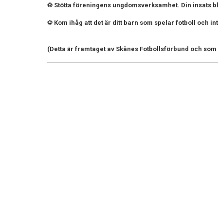
⚽️
Stötta föreningens ungdomsverksamhet. Din insats blir
⚽️
Kom ihåg att det är ditt barn som spelar fotboll och in
(Detta är framtaget av Skånes Fotbollsförbund och som 